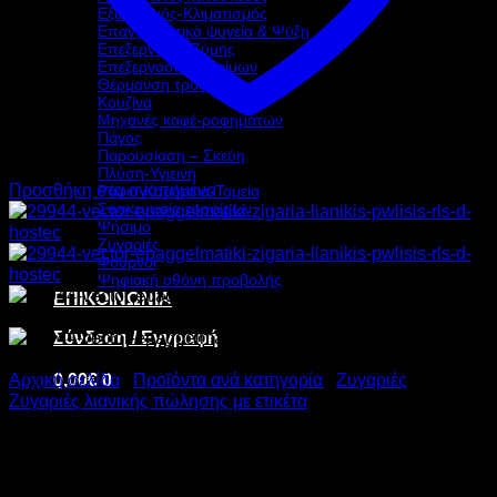
Εξαερισμός-Κλιματισμός
Επαγγελματικά ψυγεία & Ψύξη
Επεξεργασία Ζύμης
Επεξεργασία τροφίμων
Θέρμανση τροφίμων
Κουζίνα
Μηχανές καφέ-ροφημάτων
Πάγος
Παρουσίαση – Σκεύη
Πλύση-Υγιεινή
Προσθήκη στα αγαπημένα
Ράφια-Καρότσια-Ταμεία
Συσκευασία τροφίμων
Ψήσιμο
Ζυγαριές
Φούρνοι
Ψηφιακή οθόνη προβολής
ΕΠΙΚΟΙΝΩΝΙΑ
Σύνδεση / Εγγραφή
0,00
€
0
Αρχική σελίδα
/
Προϊόντα ανά κατηγορία
/
Ζυγαριές
/
Ζυγαριές λιανικής πώλησης με ετικέτα
VECTOR ΕΠΑΓΓΕΛΜΑΤΙΚΗ