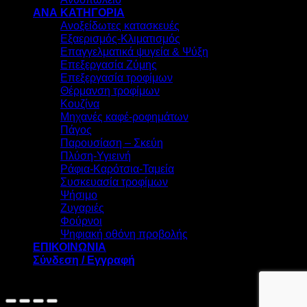
ΑΝΑ ΚΑΤΗΓΟΡΙΑ
Ανοξείδωτες κατασκευές
Εξαερισμός-Κλιματισμός
Επαγγελματικά ψυγεία & Ψύξη
Επεξεργασία Ζύμης
Επεξεργασία τροφίμων
Θέρμανση τροφίμων
Κουζίνα
Μηχανές καφέ-ροφημάτων
Πάγος
Παρουσίαση – Σκεύη
Πλύση-Υγιεινή
Ράφια-Καρότσια-Ταμεία
Συσκευασία τροφίμων
Ψήσιμο
Ζυγαριές
Φούρνοι
Ψηφιακή οθόνη προβολής
ΕΠΙΚΟΙΝΩΝΙΑ
Σύνδεση / Εγγραφή