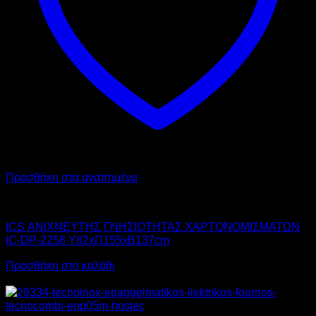
Προσθήκη στα αγαπημένα
ICS
ICS ΑΝΙΧΝΕΥΤΗΣ ΓΝΗΣΙΟΤΗΤΑΣ ΧΑΡΤΟΝΟΜΙΣΜΑΤΩΝ
IC-DP-2258 Υ82xΠ155xΒ137cm
Προσθήκη στο καλάθι
Αυτό
Προσφορά!
το
προϊόν