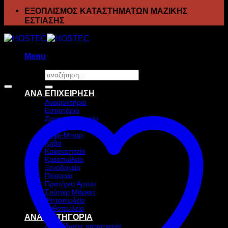
ΕΞΟΠΛΙΣΜΟΣ ΚΑΤΑΣΤΗΜΑΤΩΝ ΜΑΖΙΚΗΣ
ΕΣΤΙΑΣΗΣ
Menu
Αναζήτηση
Προσφορά!
για:
ΑΝΑ ΕΠΙΧΕΙΡΗΣΗ
Αναψυκτήριο
Εστιατόριο
Ζαχαροπλαστείο
Ιχθυοπωλείο
Καφέ-Μπαρ
Κάβα
Καφεκοπτείο
Κρεοπωλείο
Ξενοδοχείο
Πιτσαρία
Πρατήριο Άρτου
Σούπερ Μάρκετ
Ψητοπωλείο
Ανθοπωλείο
ΑΝΑ ΚΑΤΗΓΟΡΙΑ
Ανοξείδωτες κατασκευές