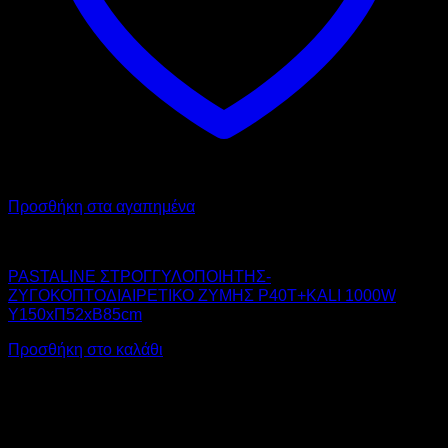
Προσθήκη στα αγαπημένα
PASTALINE
PASTALINE ΣΤΡΟΓΓΥΛΟΠΟΙΗΤΗΣ-
ΖΥΓΟΚΟΠΤΟΔΙΑΙΡΕΤΙΚΟ ΖΥΜΗΣ P40T+KALI 1000W
Υ150xΠ52xΒ85cm
Προσθήκη στο καλάθι
V