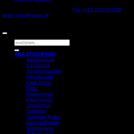
Καβαλάρι Λαγκαδάς ΤΚ: 57200 -
Τηλ. (+30) 2321321506
-
email: info@hostec.gr
©2026
HOSTEC
|
Digital Marketing by friendsconsulting
Αναζήτηση
για:
ΑΝΑ ΕΠΙΧΕΙΡΗΣΗ
Αναψυκτήριο
Εστιατόριο
Ζαχαροπλαστείο
Ιχθυοπωλείο
Καφέ-Μπαρ
Κάβα
Καφεκοπτείο
Κρεοπωλείο
Ξενοδοχείο
Πιτσαρία
Πρατήριο Άρτου
Σούπερ Μάρκετ
Ψητοπωλείο
Ανθοπωλείο