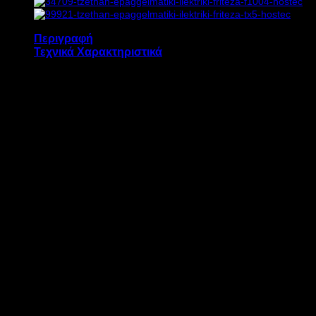
ποσότητα
Περιγραφή
Τεχνικά Χαρακτηριστικά
Η επαγγελματική ηλεκτρική φριτέζα ΤΖΕΘΑΝ
TX13 διαθέτει:
1 κάδο
ο
Θερμοστάτη 60 έως 190
C
Θερμοστάτη ασφαλείας
ΜΟΝΤΕΛΟ
TX13
ΙΣΧΥΣ
8,4 kW
ΤΑΣΗ
380 V