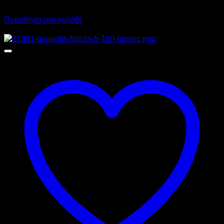
1.004,40
€
με ΦΠΑ
855,60
€
με ΦΠΑ
Προσθήκη στο καλάθι
Προσφορά!