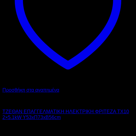
Προσθήκη στα αγαπημένα
TZETHAN
ΤΖΕΘΑΝ ΕΠΑΓΓΕΛΜΑΤΙΚΗ ΗΛΕΚΤΡΙΚΗ ΦΡΙΤΕΖΑ TX10
2×5.1kW Υ53xΠ73xΒ56cm
810,00
€
χωρίς ΦΠΑ
690,00
€
χωρίς ΦΠΑ