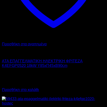
Προσθήκη στα αγαπημένα
ATA
ATA ΕΠΑΓΓΕΛΜΑΤΙΚΗ ΗΛΕΚΤΡΙΚΗ ΦΡΙΤΕΖΑ
K4EFGP0520 18kW Υ85xΠ45xΒ90cm
3.167,00
€
χωρίς ΦΠΑ
1.955,00
€
χωρίς ΦΠΑ
3.927,08
€
με ΦΠΑ
2.424,20
€
με ΦΠΑ
Προσθήκη στο καλάθι
Προσφορά!