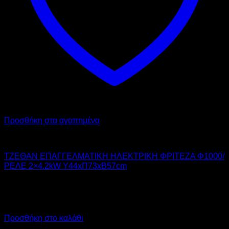
Προσθήκη στα αγαπημένα
TZETHAN
ΤΖΕΘΑΝ ΕΠΑΓΓΕΛΜΑΤΙΚΗ ΗΛΕΚΤΡΙΚΗ ΦΡΙΤΕΖΑ Φ1000/
ΡΕΛΕ 2×4.2kW Υ44xΠ73xΒ57cm
617,00
€
χωρίς ΦΠΑ
525,00
€
χωρίς ΦΠΑ
765,08
€
με ΦΠΑ
651,00
€
με ΦΠΑ
Προσθήκη στο καλάθι
Προσφορά!