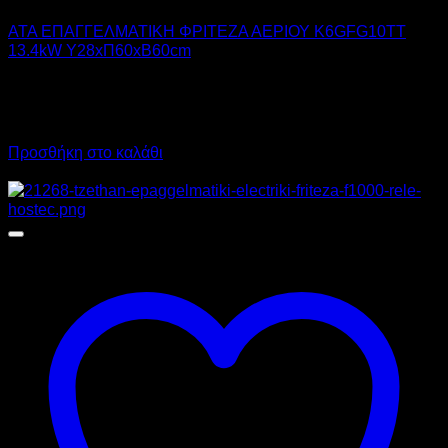
ATA ΕΠΑΓΓΕΛΜΑΤΙΚΗ ΦΡΙΤΕΖΑ ΑΕΡΙΟΥ K6GFG10TT
13.4kW Υ28xΠ60xΒ60cm
2.650,00
€
χωρίς ΦΠΑ
1.635,00
€
χωρίς ΦΠΑ
3.286,00
€
με ΦΠΑ
2.027,40
€
με ΦΠΑ
Προσθήκη στο καλάθι
Προσφορά!