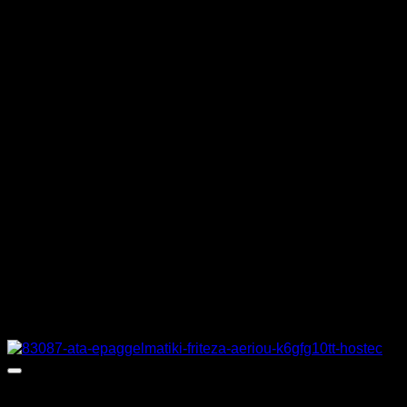
ΧΩΡΗΤΙΚΟΤΗΤΑ ΚΑΔΟΥ
10 – 12 λίτρα
ΔΙΑΣΤΑΣΕΙΣ ΚΑΛΑΘΙΟΥ
26 x 36 x 11 cm
ΔΙΑΣΤΑΣΕΙΣ
37 x 64 x 44 cm
ΚΑΤΑΣΚΕΥΑΣΤΗΣ
TZETHAN
MPN
TX13
Σχετικά προϊόντα
Προσφορά!