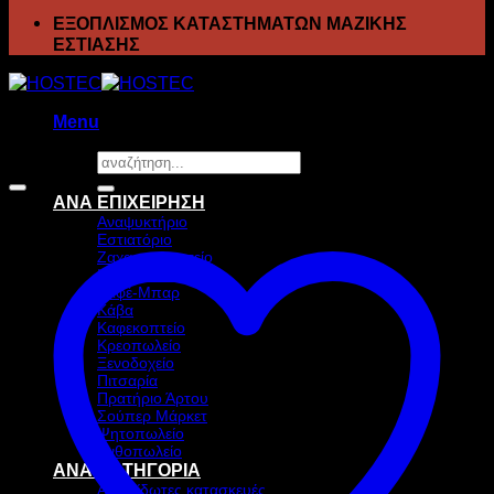
ΕΞΟΠΛΙΣΜΟΣ ΚΑΤΑΣΤΗΜΑΤΩΝ ΜΑΖΙΚΗΣ
ΕΣΤΙΑΣΗΣ
Menu
Αναζήτηση
Προσφορά!
για:
ΑΝΑ ΕΠΙΧΕΙΡΗΣΗ
Αναψυκτήριο
Εστιατόριο
Ζαχαροπλαστείο
Ιχθυοπωλείο
Καφέ-Μπαρ
Κάβα
Καφεκοπτείο
Κρεοπωλείο
Ξενοδοχείο
Πιτσαρία
Πρατήριο Άρτου
Σούπερ Μάρκετ
Ψητοπωλείο
Ανθοπωλείο
ΑΝΑ ΚΑΤΗΓΟΡΙΑ
Ανοξείδωτες κατασκευές