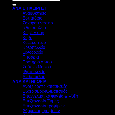
για:
ΑΝΑ ΕΠΙΧΕΙΡΗΣΗ
Αναψυκτήριο
Εστιατόριο
Ζαχαροπλαστείο
Ιχθυοπωλείο
Καφέ-Μπαρ
Κάβα
Καφεκοπτείο
Κρεοπωλείο
Ξενοδοχείο
Πιτσαρία
Πρατήριο Άρτου
Σούπερ Μάρκετ
Ψητοπωλείο
Ανθοπωλείο
ΑΝΑ ΚΑΤΗΓΟΡΙΑ
Ανοξείδωτες κατασκευές
Εξαερισμός-Κλιματισμός
Επαγγελματικά ψυγεία & Ψύξη
Επεξεργασία Ζύμης
Επεξεργασία τροφίμων
Θέρμανση τροφίμων