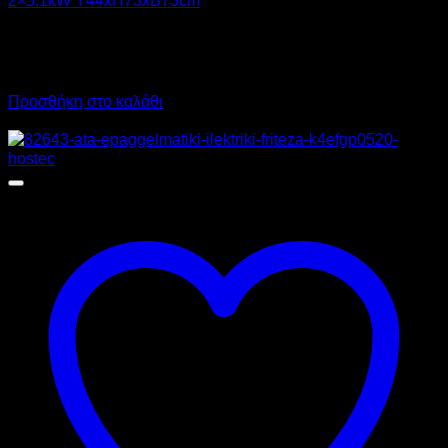
743,00
€
χωρίς ΦΠΑ
631,00
€
χωρίς ΦΠΑ
921,32
€
με ΦΠΑ
782,44
€
με ΦΠΑ
Προσθήκη στο καλάθι
Προσφορά!