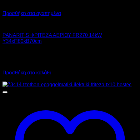
Προσθήκη στα αγαπημένα
PANARITIS
PANARITIS ΦΡΙΤΕΖΑ ΑΕΡΙΟΥ FR270 14kW
Υ34xΠ80xΒ70cm
2.285,00
€
χωρίς ΦΠΑ
1.737,00
€
χωρίς ΦΠΑ
2.833,40
€
με ΦΠΑ
2.153,88
€
με ΦΠΑ
Προσθήκη στο καλάθι
Προσφορά!