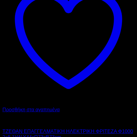
Προσθήκη στα αγαπημένα
TZETHAN
ΤΖΕΘΑΝ ΕΠΑΓΓΕΛΜΑΤΙΚΗ ΗΛΕΚΤΡΙΚΗ ΦΡΙΤΕΖΑ Φ1000
2×5.1kW Υ44xΠ73xΒ73cm