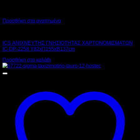
Προσθήκη στα αγαπημένα
ICS
ICS ΑΝΙΧΝΕΥΤΗΣ ΓΝΗΣΙΟΤΗΤΑΣ ΧΑΡΤΟΝΟΜΙΣΜΑΤΩΝ
IC-DP-2258 Υ82xΠ155xΒ137cm
Προσθήκη στο καλάθι
Αυτό
το
προϊόν
έχει
πολλαπλές
παραλλαγές.
Οι
επιλογές
μπορούν
να
επιλεγούν
στη
σελίδα