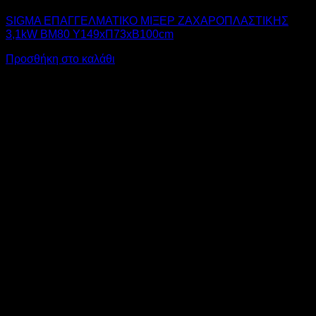
SIGMA ΕΠΑΓΓΕΛΜΑΤΙΚΟ ΜΙΞΕΡ ΖΑΧΑΡΟΠΛΑΣΤΙΚΗΣ
3,1kW ΒΜ80 Υ149xΠ73xΒ100cm
Προσθήκη στο καλάθι
V
M