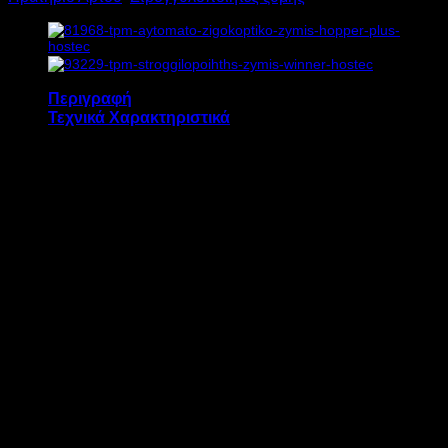
Περιγραφή
Τεχνικά Χαρακτηριστικά
Ο στρογγυλοποιητής ζύμης TPM MAXI διαθέτει:
Παραγωγή μερίδας ζύμης από 20 έως 800
γραμμάρια
Περιστρεφόμενη κοχλία αλουμινίου
4 ρόδες, οι 2 με φρένο
Εξ ολοκλήρου κατασκευή ανοξείδωτου
χάλυβα
Ο στρογγυλοποιητής ζύμης TPM MAXI
διατίθεται, κατόπιν παραγγελίας, με