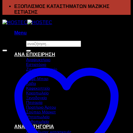
ΕΞΟΠΛΙΣΜΟΣ ΚΑΤΑΣΤΗΜΑΤΩΝ ΜΑΖΙΚΗΣ
ΕΣΤΙΑΣΗΣ
Menu
Αναζήτηση
Προσφορά!
για:
ΑΝΑ ΕΠΙΧΕΙΡΗΣΗ
Αναψυκτήριο
Εστιατόριο
Ζαχαροπλαστείο
Ιχθυοπωλείο
Καφέ-Μπαρ
Κάβα
Καφεκοπτείο
Κρεοπωλείο
Ξενοδοχείο
Πιτσαρία
Πρατήριο Άρτου
Σούπερ Μάρκετ
Ψητοπωλείο
Ανθοπωλείο
ΑΝΑ ΚΑΤΗΓΟΡΙΑ
Ανοξείδωτες κατασκευές