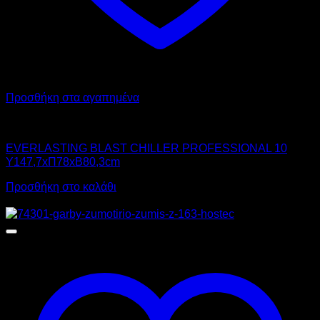
Προσθήκη στα αγαπημένα
Chiller - Freezer
EVERLASTING BLAST CHILLER PROFESSIONAL 10
Υ147,7xΠ78xΒ80,3cm
Προσθήκη στο καλάθι
Προσφορά!