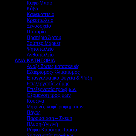
Καφέ-Μπαρ
Κάβα
Καφεκοπτείο
Κρεοπωλείο
Ξενοδοχείο
Πιτσαρία
Πρατήριο Άρτου
Σούπερ Μάρκετ
Ψητοπωλείο
Ανθοπωλείο
ΑΝΑ ΚΑΤΗΓΟΡΙΑ
Ανοξείδωτες κατασκευές
Εξαερισμός-Κλιματισμός
Επαγγελματικά ψυγεία & Ψύξη
Επεξεργασία Ζύμης
Επεξεργασία τροφίμων
Θέρμανση τροφίμων
Κουζίνα
Μηχανές καφέ-ροφημάτων
Πάγος
Παρουσίαση – Σκεύη
Πλύση-Υγιεινή
Ράφια-Καρότσια-Ταμεία
Συσκευασία τροφίμων