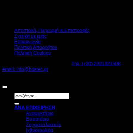
Αποστολή, Πληρωμή & Επιστροφές
Σχετικά με εμάς
Επικοινωνία
Πολιτική Απορρήτου
Πολιτική Cookies
Καβαλάρι Λαγκαδάς ΤΚ: 57200 -
Τηλ. (+30) 2321321506
-
email: info@hostec.gr
©2026
HOSTEC
|
Digital Marketing by friendsconsulting
Αναζήτηση
για:
ΑΝΑ ΕΠΙΧΕΙΡΗΣΗ
Αναψυκτήριο
Εστιατόριο
Ζαχαροπλαστείο
Ιχθυοπωλείο