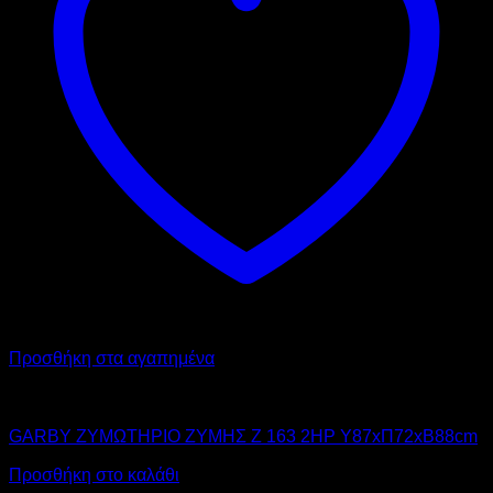
Προσθήκη στα αγαπημένα
GARBY
GARBY ΖΥΜΩΤΗΡΙΟ ΖΥΜΗΣ Z 163 2HP Υ87xΠ72xΒ88cm
Προσθήκη στο καλάθι