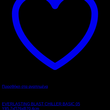
Προσθήκη στα αγαπημένα
Chiller - Freezer
EVERLASTING BLAST CHILLER BASIC 05
Υ85,7xΠ76xΒ70,4cm