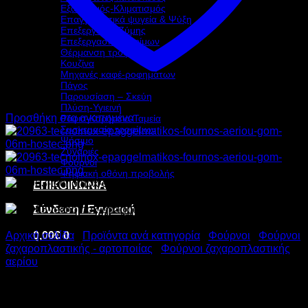
Εξαερισμός-Κλιματισμός
Επαγγελματικά ψυγεία & Ψύξη
Επεξεργασία Ζύμης
Επεξεργασία τροφίμων
Θέρμανση τροφίμων
Κουζίνα
Μηχανές καφέ-ροφημάτων
Πάγος
Παρουσίαση – Σκεύη
Πλύση-Υγιεινή
Προσθήκη στα αγαπημένα
Ράφια-Καρότσια-Ταμεία
Συσκευασία τροφίμων
Ψήσιμο
Ζυγαριές
Φούρνοι
Ψηφιακή οθόνη προβολής
ΕΠΙΚΟΙΝΩΝΙΑ
Σύνδεση / Εγγραφή
0,00
€
0
Αρχική σελίδα
/
Προϊόντα ανά κατηγορία
/
Φούρνοι
/
Φούρνοι
ζαχαροπλαστικής - αρτοποιίας
/
Φούρνοι ζαχαροπλαστικής
αερίου
TECNOINOX