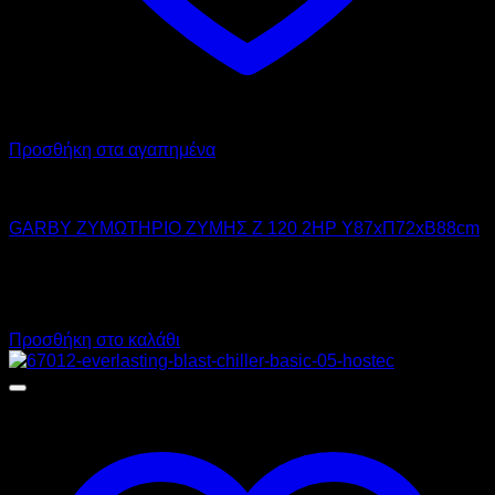
Προσθήκη στα αγαπημένα
GARBY
GARBY ΖΥΜΩΤΗΡΙΟ ΖΥΜΗΣ Z 120 2HP Υ87xΠ72xΒ88cm
5.100,00
€
χωρίς ΦΠΑ
3.825,00
€
χωρίς ΦΠΑ
6.324,00
€
με ΦΠΑ
4.743,00
€
με ΦΠΑ
Προσθήκη στο καλάθι