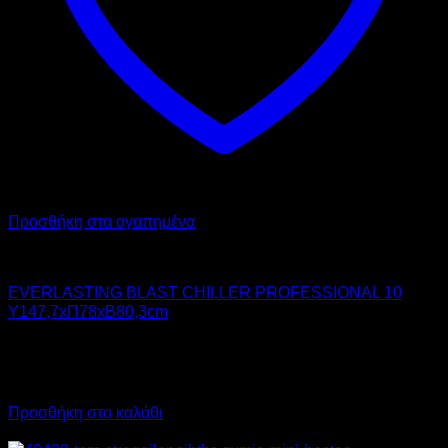
Προσθήκη στα αγαπημένα
Chiller - Freezer
EVERLASTING BLAST CHILLER PROFESSIONAL 10
Υ147,7xΠ78xΒ80,3cm
8.933,00
€
χωρίς ΦΠΑ
6.700,00
€
χωρίς ΦΠΑ
11.076,92
€
με ΦΠΑ
8.308,00
€
με ΦΠΑ
Προσθήκη στο καλάθι
Προσφορά!