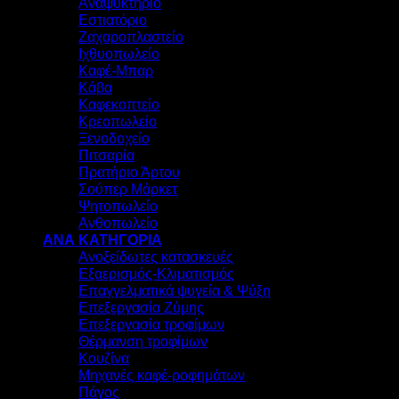
Αναψυκτήριο
Εστιατόριο
Ζαχαροπλαστείο
Ιχθυοπωλείο
Καφέ-Μπαρ
Κάβα
Καφεκοπτείο
Κρεοπωλείο
Ξενοδοχείο
Πιτσαρία
Πρατήριο Άρτου
Σούπερ Μάρκετ
Ψητοπωλείο
Ανθοπωλείο
ΑΝΑ ΚΑΤΗΓΟΡΙΑ
Ανοξείδωτες κατασκευές
Εξαερισμός-Κλιματισμός
Επαγγελματικά ψυγεία & Ψύξη
Επεξεργασία Ζύμης
Επεξεργασία τροφίμων
Θέρμανση τροφίμων
Κουζίνα
Μηχανές καφέ-ροφημάτων
Πάγος