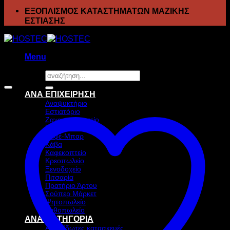
ΕΞΟΠΛΙΣΜΟΣ ΚΑΤΑΣΤΗΜΑΤΩΝ ΜΑΖΙΚΗΣ
ΕΣΤΙΑΣΗΣ
Menu
Αναζήτηση
Προσφορά!
για:
ΑΝΑ ΕΠΙΧΕΙΡΗΣΗ
Αναψυκτήριο
Εστιατόριο
Ζαχαροπλαστείο
Ιχθυοπωλείο
Καφέ-Μπαρ
Κάβα
Καφεκοπτείο
Κρεοπωλείο
Ξενοδοχείο
Πιτσαρία
Πρατήριο Άρτου
Σούπερ Μάρκετ
Ψητοπωλείο
Ανθοπωλείο
ΑΝΑ ΚΑΤΗΓΟΡΙΑ
Ανοξείδωτες κατασκευές