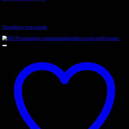
4.410,00
€
χωρίς ΦΠΑ
5.468,40
€
με ΦΠΑ
Προσθήκη στο καλάθι
Προσφορά!