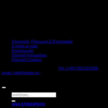
Αποστολή, Πληρωμή & Επιστροφές
Σχετικά με εμάς
Επικοινωνία
Πολιτική Απορρήτου
Πολιτική Cookies
Καβαλάρι Λαγκαδάς ΤΚ: 57200 -
Τηλ. (+30) 2321321506
-
email: info@hostec.gr
©2026
HOSTEC
|
Digital Marketing by friendsconsulting
Αναζήτηση
για:
ΑΝΑ ΕΠΙΧΕΙΡΗΣΗ