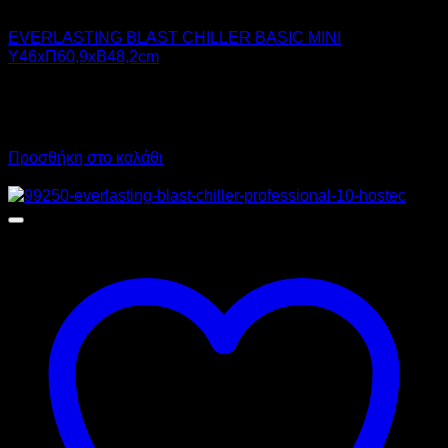
Chiller - Freezer
EVERLASTING BLAST CHILLER BASIC MINI
Υ46xΠ60,9xΒ48,2cm
2.950,00
€
χωρίς ΦΠΑ
2.125,00
€
χωρίς ΦΠΑ
3.658,00
€
με ΦΠΑ
2.635,00
€
με ΦΠΑ
Προσθήκη στο καλάθι
Προσφορά!