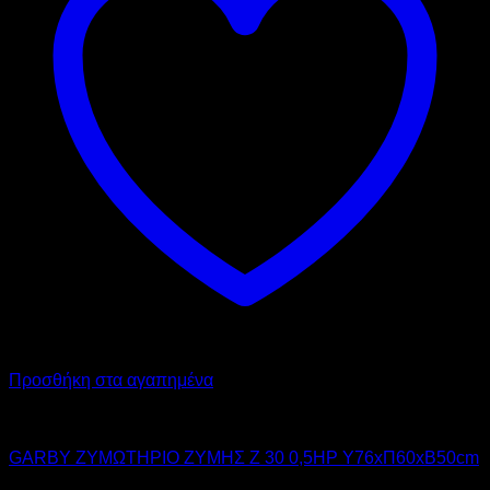
Προσθήκη στα αγαπημένα
GARBY
GARBY ΖΥΜΩΤΗΡΙΟ ΖΥΜΗΣ Z 30 0,5HP Υ76xΠ60xΒ50cm