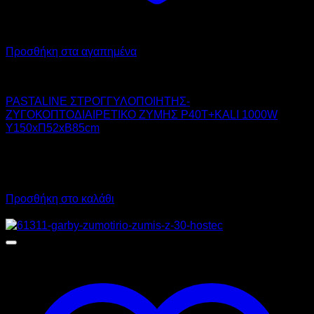
Προσθήκη στα αγαπημένα
PASTALINE
PASTALINE ΣΤΡΟΓΓΥΛΟΠΟΙΗΤΗΣ-
ΖΥΓΟΚΟΠΤΟΔΙΑΙΡΕΤΙΚΟ ΖΥΜΗΣ P40T+KALI 1000W
Υ150xΠ52xΒ85cm
17.600,00
€
χωρίς ΦΠΑ
9.600,00
€
χωρίς ΦΠΑ
21.824,00
€
με ΦΠΑ
11.904,00
€
με ΦΠΑ
Προσθήκη στο καλάθι
Προσφορά!