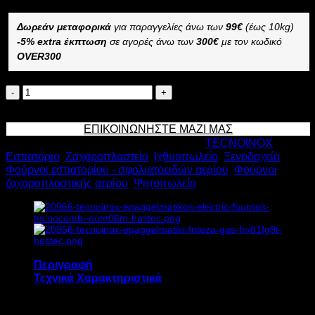
Δωρεάν μεταφορικά
για παραγγελίες άνω των
99€
(έως 10kg)
-5% extra έκπτωση
σε αγορές άνω των
300€
με τον κωδικό
OVER300
TECNOINOX
ΕΠΑΓΓΕΛΜΑΤΙΚΟΣ
Προσθήκη στο καλάθι
ΗΛΕΚΤΡΟΜΗΧΑΝΙΚΟΣ
ΕΠΙΚΟΙΝΩΝΗΣΤΕ ΜΑΖΙ ΜΑΣ
ΦΟΥΡΝΟΣ
Κωδικός προϊόντος:
20963
Κατηγορίες:
TECNOINOX
,
ΑΕΡΙΟΥ
Εστιατόριο
,
Ζαχαροπλαστείο
,
Ιχθυοπωλείο
,
Ξενοδοχείο
,
GOM06M
Φούρνοι εστιατορίου - σφολιατοειδών αερίου
,
Φούρνοι
10+0,25kW
ζαχαροπλαστικής αερίου
,
Ψητοπωλείο
Υ74xΠ86xΒ71cm
ποσότητα
Περιγραφή
Τεχνικά Χαρακτηριστικά
Ο επαγγελματικός ηλεκτρομηχανικός φούρνος