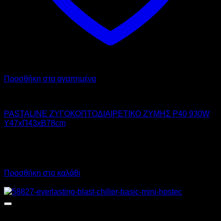
Προσθήκη στα αγαπημένα
PASTALINE
PASTALINE ΖΥΓΟΚΟΠΤΟΔΙΑΙΡΕΤΙΚΟ ΖΥΜΗΣ P40 930W
Υ47xΠ43xΒ78cm
10.080,00
€
χωρίς ΦΠΑ
6.200,00
€
χωρίς ΦΠΑ
12.499,20
€
με ΦΠΑ
7.688,00
€
με ΦΠΑ
Προσθήκη στο καλάθι
Προσφορά!