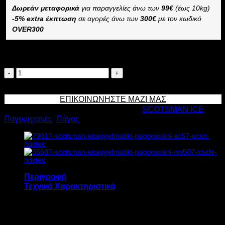
Δωρεάν μεταφορικά
για παραγγελίες άνω των
99€
(έως 10kg)
-5% extra έκπτωση
σε αγορές άνω των
300€
με τον κωδικό
OVER300
Διαθέσιμο κατόπιν παραγγελίας
SCOTSMAN
ΕΠΑΓΓΕΛΜΑΤΙΚΗ
Προσθήκη στο καλάθι
ΠΑΓΟΜΗΧΑΝΗ
ΕΠΙΚΟΙΝΩΝΗΣΤΕ ΜΑΖΙ ΜΑΣ
NW307
Κωδικός προϊόντος:
9374
Κατηγορίες:
SCOTSMAN ICE
,
XSAFE
Παγομηχανές
,
Πάγος
910W
Υ61xΠ56xΒ61cm
ποσότητα
Περιγραφή
Τεχνικά Χαρακτηριστικά
Η επαγγελματική παγομηχανή SCOTSMAN
NW307 XSAFE διαθέτει: