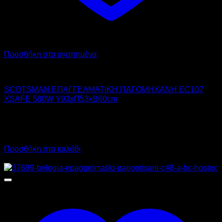
Προσθήκη στα αγαπημένα
SCOTSMAN ICE
SCOTSMAN ΕΠΑΓΓΕΛΜΑΤΙΚΗ ΠΑΓΟΜΗΧΑΝΗ EC107
XSAFE 580W Υ93xΠ53xΒ60cm
2.965,00
€
χωρίς ΦΠΑ
2.075,50
€
χωρίς ΦΠΑ
3.676,60
€
με ΦΠΑ
2.573,62
€
με ΦΠΑ
Προσθήκη στο καλάθι
Προσφορά!