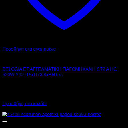
Προσθήκη στα αγαπημένα
BELOGIA
BELOGIA ΕΠΑΓΓΕΛΜΑΤΙΚΗ ΠΑΓΟΜΗΧΑΝΗ C72 A HC
620W Υ92+15xΠ73.8xΒ60cm
2.690,00
€
χωρίς ΦΠΑ
1.885,00
€
χωρίς ΦΠΑ
3.335,60
€
με ΦΠΑ
2.337,40
€
με ΦΠΑ
Προσθήκη στο καλάθι
Προσφορά!