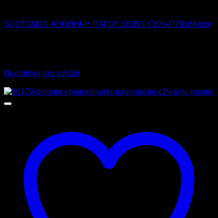
SCOTSMAN ICE
SCOTSMAN ΑΠΟΘΗΚΗ ΠΑΓΟΥ SB393 Υ105xΠ76xΒ84cm
2.125,00
€
χωρίς ΦΠΑ
1.487,50
€
χωρίς ΦΠΑ
2.635,00
€
με ΦΠΑ
1.844,50
€
με ΦΠΑ
Προσθήκη στο καλάθι
Προσφορά!