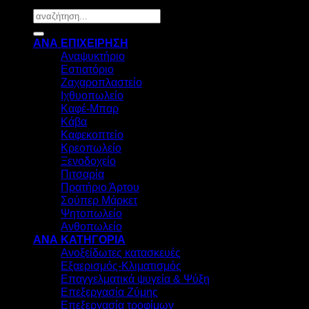
Αναζήτηση
για:
ΑΝΑ ΕΠΙΧΕΙΡΗΣΗ
Αναψυκτήριο
Εστιατόριο
Ζαχαροπλαστείο
Ιχθυοπωλείο
Καφέ-Μπαρ
Κάβα
Καφεκοπτείο
Κρεοπωλείο
Ξενοδοχείο
Πιτσαρία
Πρατήριο Άρτου
Σούπερ Μάρκετ
Ψητοπωλείο
Ανθοπωλείο
ΑΝΑ ΚΑΤΗΓΟΡΙΑ
Ανοξείδωτες κατασκευές
Εξαερισμός-Κλιματισμός
Επαγγελματικά ψυγεία & Ψύξη
Επεξεργασία Ζύμης
Επεξεργασία τροφίμων