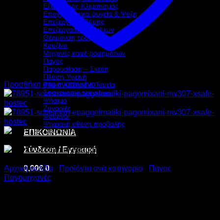
Εξαερισμός-Κλιματισμός
Επαγγελματικά ψυγεία & Ψύξη
Επεξεργασία Ζύμης
Επεξεργασία τροφίμων
Θέρμανση τροφίμων
Κουζίνα
Μηχανές καφέ-ροφημάτων
Πάγος
Παρουσίαση – Σκεύη
Πλύση-Υγιεινή
Προσθήκη στα αγαπημένα
Ράφια-Καρότσια-Ταμεία
Συσκευασία τροφίμων
Ψήσιμο
Ζυγαριές
Φούρνοι
Ψηφιακή οθόνη προβολής
ΕΠΙΚΟΙΝΩΝΙΑ
Σύνδεση / Εγγραφή
0,00
€
0
Αρχική σελίδα
/
Προϊόντα ανά κατηγορία
/
Πάγος
/
Παγομηχανές
SCOTSMAN