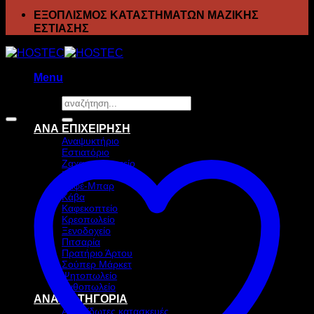
ΕΞΟΠΛΙΣΜΟΣ ΚΑΤΑΣΤΗΜΑΤΩΝ ΜΑΖΙΚΗΣ
ΕΣΤΙΑΣΗΣ
Menu
Αναζήτηση
Προσφορά!
για:
ΑΝΑ ΕΠΙΧΕΙΡΗΣΗ
Αναψυκτήριο
Εστιατόριο
Ζαχαροπλαστείο
Ιχθυοπωλείο
Καφέ-Μπαρ
Κάβα
Καφεκοπτείο
Κρεοπωλείο
Ξενοδοχείο
Πιτσαρία
Πρατήριο Άρτου
Σούπερ Μάρκετ
Ψητοπωλείο
Ανθοπωλείο
ΑΝΑ ΚΑΤΗΓΟΡΙΑ
Ανοξείδωτες κατασκευές