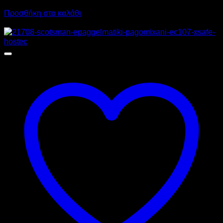
5.654,40
€
με ΦΠΑ
3.958,08
€
με ΦΠΑ
Προσθήκη στο καλάθι
Προσφορά!