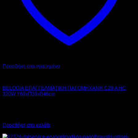
Προσθήκη στα αγαπημένα
BELOGIA
BELOGIA ΕΠΑΓΓΕΛΜΑΤΙΚΗ ΠΑΓΟΜΗΧΑΝΗ C29 A HC
320W Υ69xΠ39xΒ46cm
1.540,00
€
χωρίς ΦΠΑ
1.080,00
€
χωρίς ΦΠΑ
1.909,60
€
με ΦΠΑ
1.339,20
€
με ΦΠΑ
Προσθήκη στο καλάθι
Προσφορά!