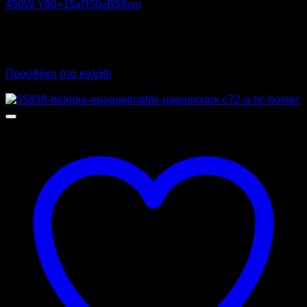
450W Υ80+15xΠ50xΒ58cm
2.020,00
€
χωρίς ΦΠΑ
1.415,00
€
χωρίς ΦΠΑ
2.504,80
€
με ΦΠΑ
1.754,60
€
με ΦΠΑ
Προσθήκη στο καλάθι
Προσφορά!