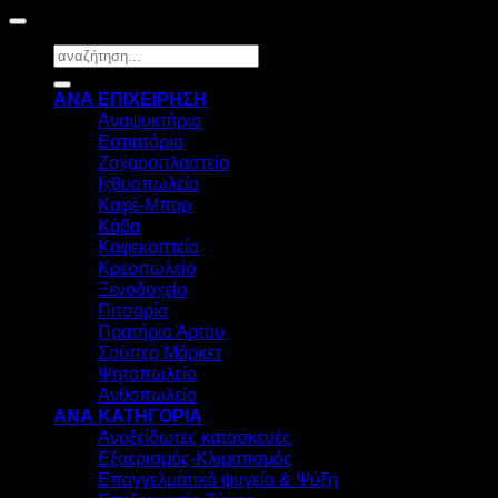
Αναζήτηση
για:
ΑΝΑ ΕΠΙΧΕΙΡΗΣΗ
Αναψυκτήριο
Εστιατόριο
Ζαχαροπλαστείο
Ιχθυοπωλείο
Καφέ-Μπαρ
Κάβα
Καφεκοπτείο
Κρεοπωλείο
Ξενοδοχείο
Πιτσαρία
Πρατήριο Άρτου
Σούπερ Μάρκετ
Ψητοπωλείο
Ανθοπωλείο
ΑΝΑ ΚΑΤΗΓΟΡΙΑ
Ανοξείδωτες κατασκευές
Εξαερισμός-Κλιματισμός
Επαγγελματικά ψυγεία & Ψύξη