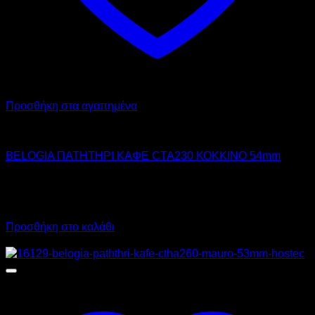
Προσθήκη στα αγαπημένα
BELOGIA
BELOGIA ΠΑΤΗΤΗΡΙ ΚΑΦΕ CTA230 ΚΟΚΚΙΝΟ 54mm
22,40
€
χωρίς ΦΠΑ
16,00
€
χωρίς ΦΠΑ
27,78
€
με ΦΠΑ
19,84
€
με ΦΠΑ
Προσθήκη στο καλάθι
Προσφορά!