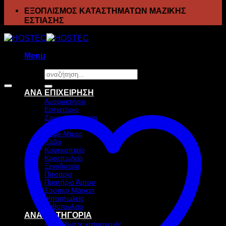
ΕΞΟΠΛΙΣΜΟΣ ΚΑΤΑΣΤΗΜΑΤΩΝ ΜΑΖΙΚΗΣ
ΕΣΤΙΑΣΗΣ
Menu
Αναζήτηση
Προσφορά!
για:
ΑΝΑ ΕΠΙΧΕΙΡΗΣΗ
Αναψυκτήριο
Εστιατόριο
Ζαχαροπλαστείο
Ιχθυοπωλείο
Καφέ-Μπαρ
Κάβα
Καφεκοπτείο
Κρεοπωλείο
Ξενοδοχείο
Πιτσαρία
Πρατήριο Άρτου
Σούπερ Μάρκετ
Ψητοπωλείο
Ανθοπωλείο
ΑΝΑ ΚΑΤΗΓΟΡΙΑ
Ανοξείδωτες κατασκευές