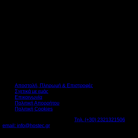
T
Αποστολή, Πληρωμή & Επιστροφές
Σχετικά με εμάς
Επικοινωνία
Πολιτική Απορρήτου
Πολιτική Cookies
Καβαλάρι Λαγκαδάς ΤΚ: 57200 -
Τηλ. (+30) 2321321506
-
email: info@hostec.gr
©2026
HOSTEC
|
Digital Marketing by friendsconsulting