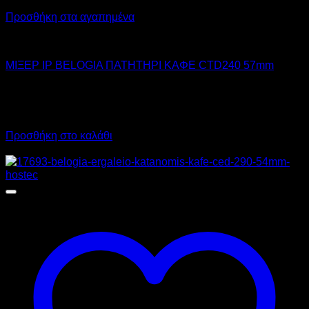
Προσθήκη στα αγαπημένα
BELOGIA
ΜΙΞΕΡ IP BELOGIA ΠΑΤΗΤΗΡΙ ΚΑΦΕ CTD240 57mm
23,50
€
χωρίς ΦΠΑ
16,50
€
χωρίς ΦΠΑ
29,14
€
με ΦΠΑ
20,46
€
με ΦΠΑ
Προσθήκη στο καλάθι
Προσφορά!