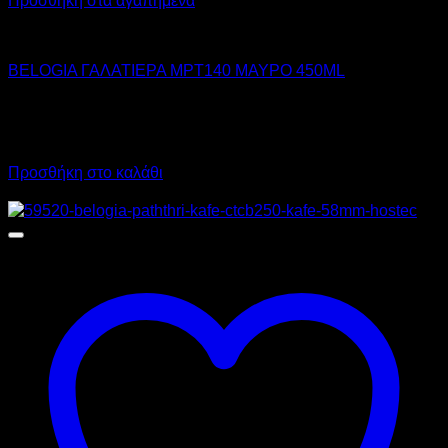
BELOGIA
BELOGIA ΓΑΛΑΤΙΕΡΑ MPT140 ΜΑΥΡΟ 450ML
24,60
€
χωρίς ΦΠΑ
17,50
€
χωρίς ΦΠΑ
30,50
€
με ΦΠΑ
21,70
€
με ΦΠΑ
Προσθήκη στο καλάθι
Προσφορά!