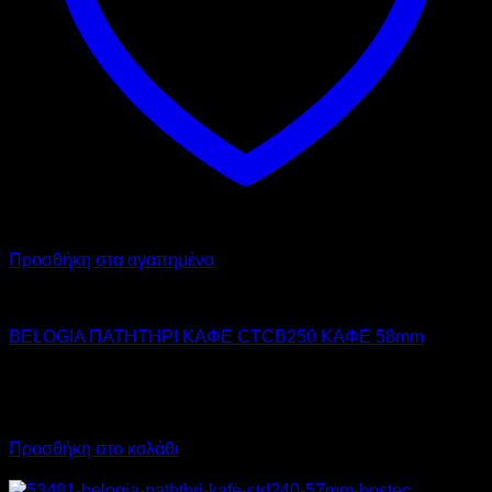
Προσθήκη στα αγαπημένα
BELOGIA
BELOGIA ΠΑΤΗΤΗΡΙ ΚΑΦΕ CTCB250 ΚΑΦΕ 58mm
23,10
€
χωρίς ΦΠΑ
16,50
€
χωρίς ΦΠΑ
28,64
€
με ΦΠΑ
20,46
€
με ΦΠΑ
Προσθήκη στο καλάθι
Προσφορά!