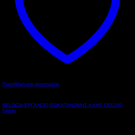
Προσθήκη στα αγαπημένα
BELOGIA
BELOGIA ΕΡΓΑΛΕΙΟ ΙΣΟΚΑΤΑΝΟΜΗΣ ΚΑΦΕ CED290
54mm
25,00
€
χωρίς ΦΠΑ
17,50
€
χωρίς ΦΠΑ
31,00
€
με ΦΠΑ
21,70
€
με ΦΠΑ