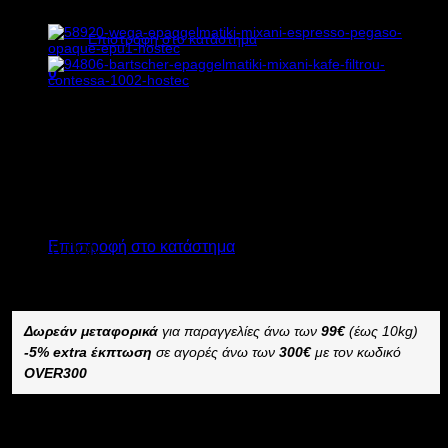
Κανένα προϊόν στο καλάθι σας.
Επιστροφή στο κατάστημα
0
Καλάθι
1.096,00
€
χωρίς ΦΠΑ
822,00
€
χωρίς ΦΠΑ
1.359,04
€
με ΦΠΑ
1.019,28
€
με ΦΠΑ
Διαθέσιμο από 1-3 ημέρες
Κανένα προϊόν στο καλάθι σας.
SANTOS ΕΠΑΓΓΕΛΜΑΤΙΚΟΣ ΣΤΙΦΤΗΣ SANTOS70
Επιστροφή στο κατάστημα
EVOLUTION
–
Δωρεάν μεταφορικά
για παραγγελίες άνω των
99€
(έως 10kg)
-5% extra έκπτωση
σε αγορές άνω των
300€
με τον κωδικό
OVER300
Διαθέσιμο κατόπιν παραγγελίας