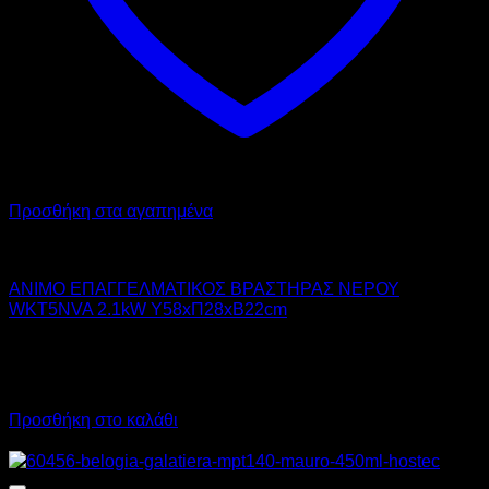
Προσθήκη στα αγαπημένα
ANIMO
ΑΝΙΜΟ ΕΠΑΓΓΕΛΜΑΤΙΚΟΣ ΒΡΑΣΤΗΡΑΣ ΝΕΡΟΥ
WKT5NVA 2.1kW Υ58xΠ28xΒ22cm
1.321,00
€
χωρίς ΦΠΑ
991,00
€
χωρίς ΦΠΑ
1.638,04
€
με ΦΠΑ
1.228,84
€
με ΦΠΑ
Προσθήκη στο καλάθι
Προσφορά!