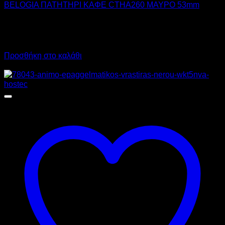
BELOGIA ΠΑΤΗΤΗΡΙ ΚΑΦΕ CTHA260 ΜΑΥΡΟ 53mm
21,20
€
χωρίς ΦΠΑ
15,00
€
χωρίς ΦΠΑ
26,29
€
με ΦΠΑ
18,60
€
με ΦΠΑ
Προσθήκη στο καλάθι
Προσφορά!