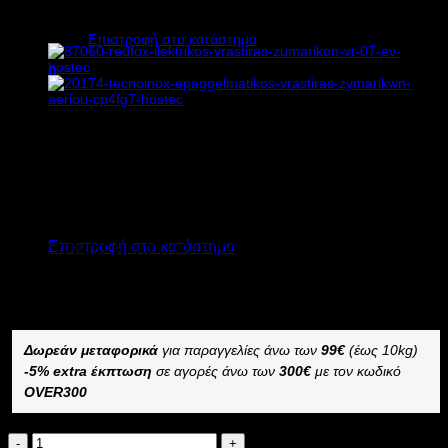
Υ30xΠ27xΒ42cm
Κανένα προϊόν στο καλάθι σας.
Επιστροφή στο κατάστημα
0
Καλάθι
477,00
€
χωρίς ΦΠΑ
334,00
€
χωρίς ΦΠΑ
591,48
€
με ΦΠΑ
414,16
€
με ΦΠΑ
Κανένα προϊόν στο καλάθι σας.
Διαθέσιμο από 1-3 ημέρες
Επιστροφή στο κατάστημα
ΗΛΕΚΤΡΙΚΟΣ ΒΡΑΣΤΗΡΑΣ ΖΥΜΑΡΙΚΩΝ REDFOX VT 07
E
–
Δωρεάν μεταφορικά
για παραγγελίες άνω των
99€
(έως 10kg)
-5% extra έκπτωση
σε αγορές άνω των
300€
με τον κωδικό
OVER300
REDFOX