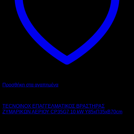
Προσθήκη στα αγαπημένα
TECNOINOX
TECNOINOX ΕΠΑΓΓΕΛΜΑΤΙΚΟΣ ΒΡΑΣΤΗΡΑΣ
ΖΥΜΑΡΙΚΩΝ ΑΕΡΙΟΥ CP35G7 10 kW Υ85xΠ35xΒ70cm
2.917,00
€
χωρίς ΦΠΑ
2.100,00
€
χωρίς ΦΠΑ