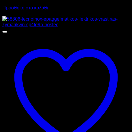
3.617,08
€
με ΦΠΑ
2.604,00
€
με ΦΠΑ
Προσθήκη στο καλάθι
Προσφορά!