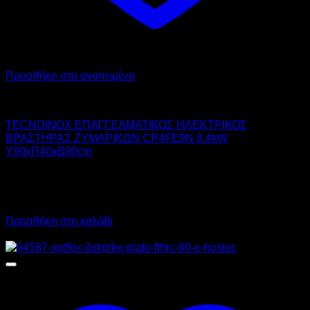
Προσθήκη στα αγαπημένα
TECNOINOX
TECNOINOX ΕΠΑΓΓΕΛΜΑΤΙΚΟΣ ΗΛΕΚΤΡΙΚΟΣ
ΒΡΑΣΤΗΡΑΣ ΖΥΜΑΡΙΚΩΝ CP4FE9N 8.4kW
Υ90xΠ40xΒ90cm
4.056,00
€
χωρίς ΦΠΑ
2.920,30
€
χωρίς ΦΠΑ
5.029,44
€
με ΦΠΑ
3.621,17
€
με ΦΠΑ
Προσθήκη στο καλάθι
Προσφορά!