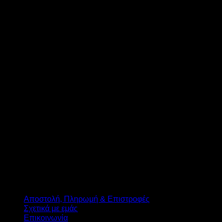
T
Αποστολή, Πληρωμή & Επιστροφές
Σχετικά με εμάς
Επικοινωνία