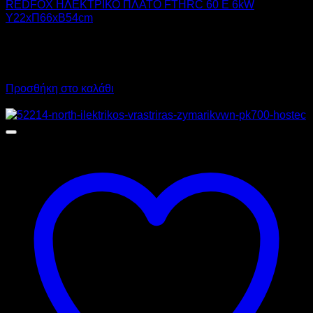
REDFOX ΗΛΕΚΤΡΙΚΟ ΠΛΑΤΟ FTHRC 60 E 6kW
Υ22xΠ66xΒ54cm
1.344,00
€
χωρίς ΦΠΑ
941,00
€
χωρίς ΦΠΑ
1.666,56
€
με ΦΠΑ
1.166,84
€
με ΦΠΑ
Προσθήκη στο καλάθι
Προσφορά!