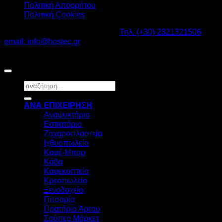
Πολιτική Απορρήτου
Πολιτική Cookies
Καβαλάρι Λαγκαδάς ΤΚ: 57200 -
Τηλ. (+30) 2321321506
-
email: info@hostec.gr
©2026
HOSTEC
|
Digital Marketing by friendsconsulting
Αναζήτηση
για:
ΑΝΑ ΕΠΙΧΕΙΡΗΣΗ
Αναψυκτήριο
Εστιατόριο
Ζαχαροπλαστείο
Ιχθυοπωλείο
Καφέ-Μπαρ
Κάβα
Καφεκοπτείο
Κρεοπωλείο
Ξενοδοχείο
Πιτσαρία
Πρατήριο Άρτου
Σούπερ Μάρκετ