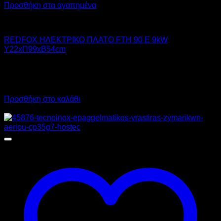
Προσθήκη στα αγαπημένα
RED FOX
REDFOX ΗΛΕΚΤΡΙΚΟ ΠΛΑΤΟ FTH 90 E 9kW
Υ22xΠ99xΒ54cm
1.632,00
€
χωρίς ΦΠΑ
1.142,00
€
χωρίς ΦΠΑ
2.023,68
€
με ΦΠΑ
1.416,08
€
με ΦΠΑ
Προσθήκη στο καλάθι
Προσφορά!