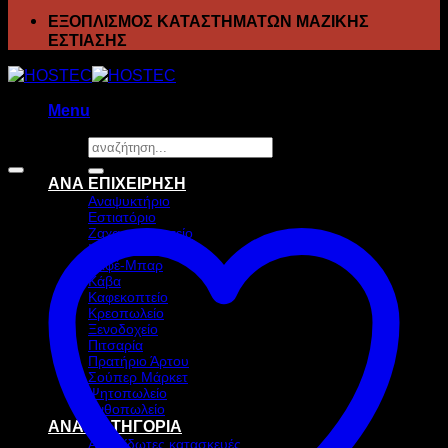
ΕΞΟΠΛΙΣΜΟΣ ΚΑΤΑΣΤΗΜΑΤΩΝ ΜΑΖΙΚΗΣ
ΕΣΤΙΑΣΗΣ
Menu
Αναζήτηση
Προσφορά!
για:
ΑΝΑ ΕΠΙΧΕΙΡΗΣΗ
Αναψυκτήριο
Εστιατόριο
Ζαχαροπλαστείο
Ιχθυοπωλείο
Καφέ-Μπαρ
Κάβα
Καφεκοπτείο
Κρεοπωλείο
Ξενοδοχείο
Πιτσαρία
Πρατήριο Άρτου
Σούπερ Μάρκετ
Ψητοπωλείο
Ανθοπωλείο
ΑΝΑ ΚΑΤΗΓΟΡΙΑ
Ανοξείδωτες κατασκευές