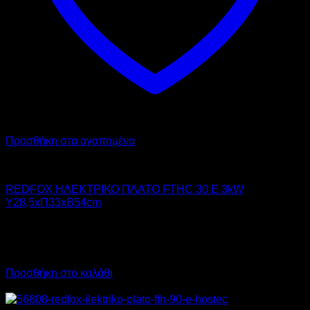
Προσθήκη στα αγαπημένα
RED FOX
REDFOX ΗΛΕΚΤΡΙΚΟ ΠΛΑΤΟ FTHC 30 E 3kW
Υ28,5xΠ33xΒ54cm
798,00
€
χωρίς ΦΠΑ
559,00
€
χωρίς ΦΠΑ
989,52
€
με ΦΠΑ
693,16
€
με ΦΠΑ
Προσθήκη στο καλάθι
Προσφορά!