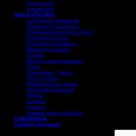
Ψητοπωλείο
Ανθοπωλείο
ΑΝΑ ΚΑΤΗΓΟΡΙΑ
Ανοξείδωτες κατασκευές
Εξαερισμός-Κλιματισμός
Επαγγελματικά ψυγεία & Ψύξη
Επεξεργασία Ζύμης
Επεξεργασία τροφίμων
Θέρμανση τροφίμων
Κουζίνα
Μηχανές καφέ-ροφημάτων
Πάγος
Παρουσίαση – Σκεύη
Πλύση-Υγιεινή
Ράφια-Καρότσια-Ταμεία
Συσκευασία τροφίμων
Ψήσιμο
Ζυγαριές
Φούρνοι
Ψηφιακή οθόνη προβολής
ΕΠΙΚΟΙΝΩΝΙΑ
Σύνδεση / Εγγραφή