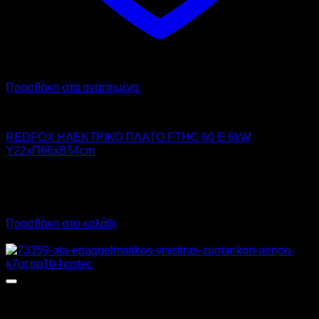
Προσθήκη στα αγαπημένα
RED FOX
REDFOX ΗΛΕΚΤΡΙΚΟ ΠΛΑΤΟ FTHC 60 E 6kW
Υ22xΠ66xΒ54cm
1.248,00
€
χωρίς ΦΠΑ
899,00
€
χωρίς ΦΠΑ
1.547,52
€
με ΦΠΑ
1.114,76
€
με ΦΠΑ
Προσθήκη στο καλάθι
Προσφορά!