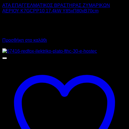
ATA ΕΠΑΓΓΕΛΜΑΤΙΚΟΣ ΒΡΑΣΤΗΡΑΣ ΖΥΜΑΡΙΚΩΝ
ΑΕΡΙΟΥ K7GCPP10 17.4kW Υ85xΠ80xΒ70cm
4.281,00
€
χωρίς ΦΠΑ
2.645,00
€
χωρίς ΦΠΑ
5.308,44
€
με ΦΠΑ
3.279,80
€
με ΦΠΑ
Προσθήκη στο καλάθι
Προσφορά!