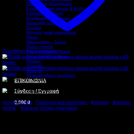
Εξαερισμός-Κλιματισμός
Επαγγελματικά ψυγεία & Ψύξη
Επεξεργασία Ζύμης
Επεξεργασία τροφίμων
Θέρμανση τροφίμων
Κουζίνα
Μηχανές καφέ-ροφημάτων
Πάγος
Παρουσίαση – Σκεύη
Πλύση-Υγιεινή
Προσθήκη στα αγαπημένα
Ράφια-Καρότσια-Ταμεία
Συσκευασία τροφίμων
Ψήσιμο
Ζυγαριές
Φούρνοι
Ψηφιακή οθόνη προβολής
ΕΠΙΚΟΙΝΩΝΙΑ
Σύνδεση / Εγγραφή
0,00
€
0
Αρχική σελίδα
/
Προϊόντα ανά κατηγορία
/
Φούρνοι
/
Φούρνοι
πίτσας
/
Φούρνοι πίτσας ηλεκτρικοί
PRISMA ΗΛΕΚΤΡΙΚΟΣ