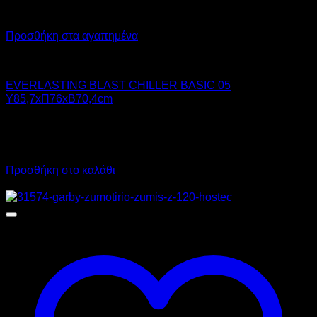
Προσθήκη στα αγαπημένα
Chiller - Freezer
EVERLASTING BLAST CHILLER BASIC 05
Υ85,7xΠ76xΒ70,4cm
4.410,00
€
χωρίς ΦΠΑ
5.468,40
€
με ΦΠΑ
Προσθήκη στο καλάθι
Προσφορά!