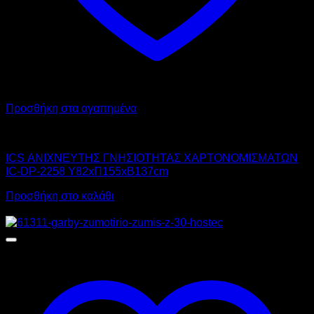
Προσθήκη στα αγαπημένα
ICS
ICS ΑΝΙΧΝΕΥΤΗΣ ΓΝΗΣΙΟΤΗΤΑΣ ΧΑΡΤΟΝΟΜΙΣΜΑΤΩΝ
IC-DP-2258 Υ82xΠ155xΒ137cm
Προσθήκη στο καλάθι
Αυτό
Προσφορά!
το
προϊόν
έχει
πολλαπλές
παραλλαγές.
Οι
επιλογές