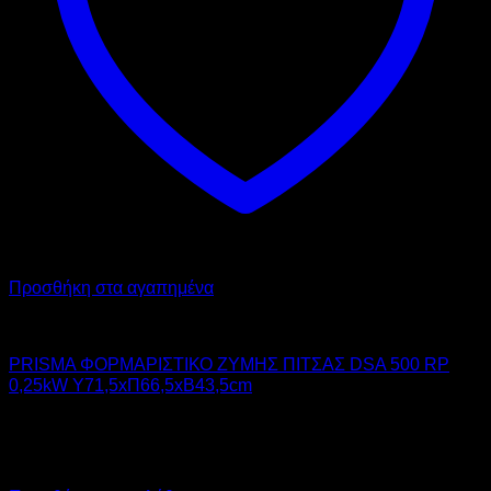
Προσθήκη στα αγαπημένα
PRISMAFOOD
PRISMA ΦΟΡΜΑΡΙΣΤΙΚΟ ΖΥΜΗΣ ΠΙΤΣΑΣ DSA 500 RP
0,25kW Υ71,5xΠ66,5xΒ43,5cm
1.630,00
€
χωρίς ΦΠΑ
978,00
€
χωρίς ΦΠΑ
2.021,20
€
με ΦΠΑ
1.212,72
€
με ΦΠΑ