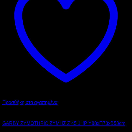
Προσθήκη στα αγαπημένα
GARBY
GARBY ΖΥΜΩΤΗΡΙΟ ΖΥΜΗΣ Z 45 1HP Υ88xΠ73xΒ53cm