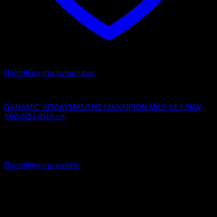
Προσθήκη στα αγαπημένα
DYNAMIC
DYNAMIC ΑΠΟΛΥΜΑΝΤΗΣ ΜΑΧΑΙΡΙΩΝ MKS-14 1.5kW
Υ60xΠ51xΒ16 cm
320,00
€
χωρίς ΦΠΑ
225,00
€
χωρίς ΦΠΑ
396,80
€
με ΦΠΑ
279,00
€
με ΦΠΑ
Προσθήκη στο καλάθι
V