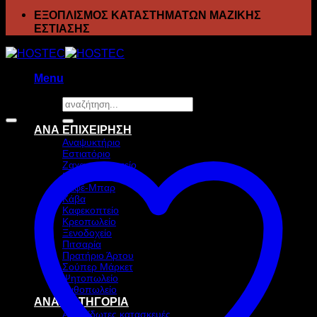
ΕΞΟΠΛΙΣΜΟΣ ΚΑΤΑΣΤΗΜΑΤΩΝ ΜΑΖΙΚΗΣ
ΕΣΤΙΑΣΗΣ
Menu
Αναζήτηση
Προσφορά!
για:
ΑΝΑ ΕΠΙΧΕΙΡΗΣΗ
Αναψυκτήριο
Εστιατόριο
Ζαχαροπλαστείο
Ιχθυοπωλείο
Καφέ-Μπαρ
Κάβα
Καφεκοπτείο
Κρεοπωλείο
Ξενοδοχείο
Πιτσαρία
Πρατήριο Άρτου
Σούπερ Μάρκετ
Ψητοπωλείο
Ανθοπωλείο
ΑΝΑ ΚΑΤΗΓΟΡΙΑ
Ανοξείδωτες κατασκευές