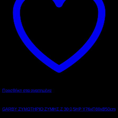
μπορούν
να
επιλεγούν
στη
σελίδα
του
προϊόντος
Προσθήκη στα αγαπημένα
GARBY
GARBY ΖΥΜΩΤΗΡΙΟ ΖΥΜΗΣ Z 30 0,5HP Υ76xΠ60xΒ50cm