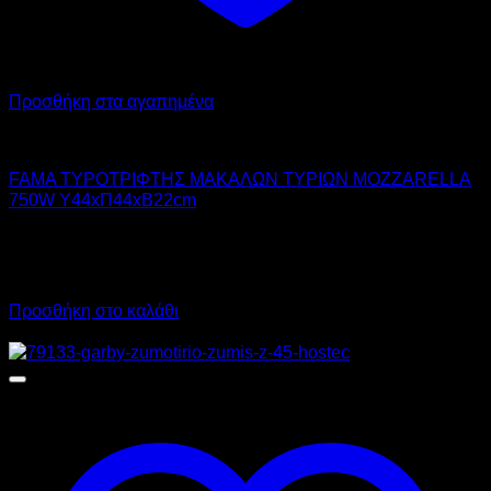
Προσθήκη στα αγαπημένα
FAMA
FAMA ΤΥΡΟΤΡΙΦΤΗΣ ΜΑΚΑΛΩΝ ΤΥΡΙΩΝ MOZZARELLA
750W Υ44xΠ44xΒ22cm
1.400,00
€
χωρίς ΦΠΑ
980,00
€
χωρίς ΦΠΑ
1.736,00
€
με ΦΠΑ
1.215,20
€
με ΦΠΑ
Προσθήκη στο καλάθι
Προσφορά!