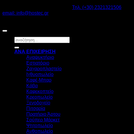
Καβαλάρι Λαγκαδάς ΤΚ: 57200 -
Τηλ. (+30) 2321321506
-
email: info@hostec.gr
©2026
HOSTEC
|
Digital Marketing by friendsconsulting
Αναζήτηση
για:
ΑΝΑ ΕΠΙΧΕΙΡΗΣΗ
Αναψυκτήριο
Εστιατόριο
Ζαχαροπλαστείο
Ιχθυοπωλείο
Καφέ-Μπαρ
Κάβα
Καφεκοπτείο
Κρεοπωλείο
Ξενοδοχείο
Πιτσαρία
Πρατήριο Άρτου
Σούπερ Μάρκετ
Ψητοπωλείο
Ανθοπωλείο