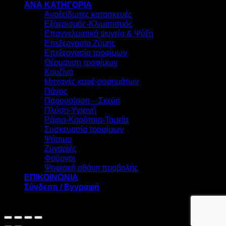
ΑΝΑ ΚΑΤΗΓΟΡΙΑ
Ανοξείδωτες κατασκευές
Εξαερισμός-Κλιματισμός
Επαγγελματικά ψυγεία & Ψύξη
Επεξεργασία Ζύμης
Επεξεργασία τροφίμων
Θέρμανση τροφίμων
Κουζίνα
Μηχανές καφέ-ροφημάτων
Πάγος
Παρουσίαση – Σκεύη
Πλύση-Υγιεινή
Ράφια-Καρότσια-Ταμεία
Συσκευασία τροφίμων
Ψήσιμο
Ζυγαριές
Φούρνοι
Ψηφιακή οθόνη προβολής
ΕΠΙΚΟΙΝΩΝΙΑ
Σύνδεση / Εγγραφή