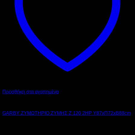
Προσθήκη στα αγαπημένα
GARBY
GARBY ΖΥΜΩΤΗΡΙΟ ΖΥΜΗΣ Z 120 2HP Υ87xΠ72xΒ88cm
5.100,00
€
χωρίς ΦΠΑ
3.825,00
€
χωρίς ΦΠΑ