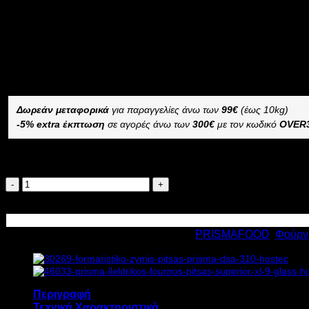
5.999,12
€
με ΦΠΑ
3.599,72
€
με ΦΠΑ
Διαθέσιμο από 4 έως 10 ημέρες
ΗΛΕΚΤΡΙΚΟΣ ΦΟΥΡΝΟΣ ΠΙΤΣΑΣ PRISMA SUPERIOR XL 9
–
Δωρεάν μεταφορικά
για παραγγελίες άνω των
99€
(έως 10kg)
-5% extra έκπτωση
σε αγορές άνω των
300€
με τον κωδικό
OVER
Διαθέσιμο κατόπιν παραγγελίας
PRISMA
ΗΛΕΚΤΡΙΚΟΣ
Προσθήκη στο καλάθι
ΦΟΥΡΝΟΣ
ΠΙΤΣΑΣ
Κωδικός προϊόντος:
5288
Κατηγορίες:
PRISMAFOOD
,
Φούρνο
SUPERIOR
XL
99
GLASS
26,4kW
Περιγραφή
Υ74,5xΠ136xΒ130cm
Τεχνικά Χαρακτηριστικά