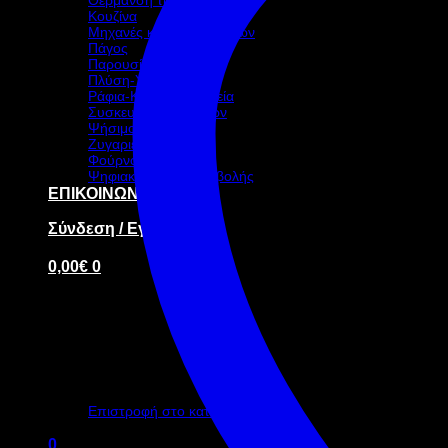
Κουζίνα
Μηχανές καφέ-ροφημάτων
Πάγος
Παρουσίαση – Σκεύη
Πλύση-Υγιεινή
Ράφια-Καρότσια-Ταμεία
Συσκευασία τροφίμων
Ψήσιμο
Ζυγαριές
Φούρνοι
Ψηφιακή οθόνη προβολής
ΕΠΙΚΟΙΝΩΝΙΑ
Σύνδεση / Εγγραφή
0,00
€
0
Κανένα προϊόν στο καλάθι σας.
Επιστροφή στο κατάστημα
0