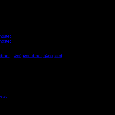
πίτσας
/
Φούρνοι πίτσας ηλεκτρικοί
ΝΟΣ ΠΙΤΣΑΣ SUPERIOR XL 