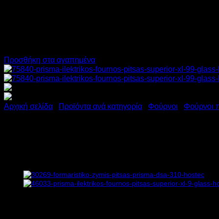
Προσθήκη στα αγαπημένα
Αρχική σελίδα
/
Προϊόντα ανά κατηγορία
/
Φούρνοι
/
Φούρνοι 
PRISMA ΗΛΕΚΤΡΙΚΟΣ ΦΟΥΡ
Υ74,5xΠ136xΒ130cm
4.838,00
€
χωρίς ΦΠΑ
2.903,00
€
χωρίς ΦΠΑ