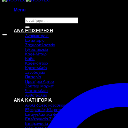
Menu
Αναζήτηση
για:
Προσφορά!
ΑΝΑ ΕΠΙΧΕΙΡΗΣΗ
Αναψυκτήριο
Εστιατόριο
Ζαχαροπλαστείο
Ιχθυοπωλείο
Καφέ-Μπαρ
Κάβα
Καφεκοπτείο
Κρεοπωλείο
Ξενοδοχείο
Πιτσαρία
Πρατήριο Άρτου
Σούπερ Μάρκετ
Ψητοπωλείο
Ανθοπωλείο
ΑΝΑ ΚΑΤΗΓΟΡΙΑ
Ανοξείδωτες κατασκευές
Εξαερισμός-Κλιματισμός
Επαγγελματικά ψυγεία & Ψύξη
Επεξεργασία Ζύμης
Επεξεργασία τροφίμων
Θέρμανση τροφίμων