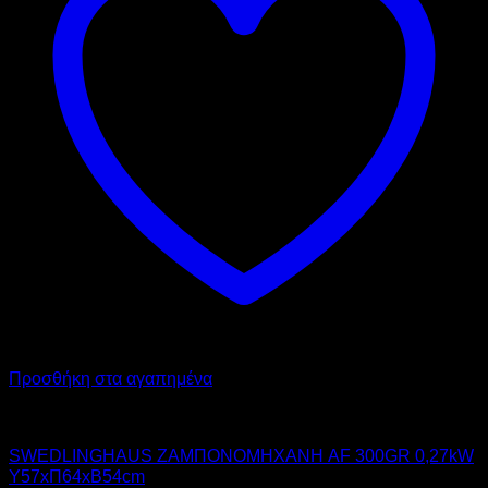
Προσθήκη στα αγαπημένα
SWEDLINGHAUS
SWEDLINGHAUS ΖΑΜΠΟΝΟΜΗΧΑΝΗ AF 300GR 0,27kW
Υ57xΠ64xΒ54cm