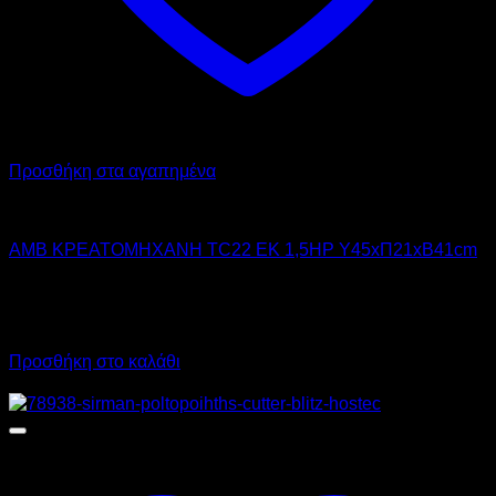
Προσθήκη στα αγαπημένα
AMB
AMB ΚΡΕΑΤΟΜΗΧΑΝΗ TC22 EK 1,5HP Υ45xΠ21xΒ41cm
1.700,00
€
χωρίς ΦΠΑ
1.100,00
€
χωρίς ΦΠΑ
2.108,00
€
με ΦΠΑ
1.364,00
€
με ΦΠΑ
Προσθήκη στο καλάθι
Προσφορά!