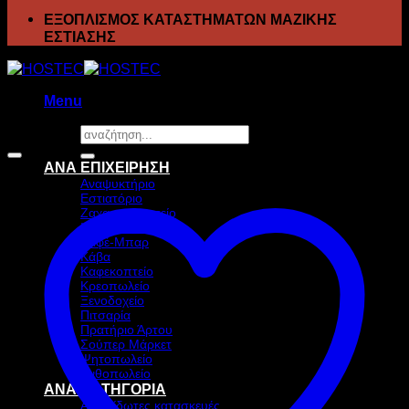
ΕΞΟΠΛΙΣΜΟΣ ΚΑΤΑΣΤΗΜΑΤΩΝ ΜΑΖΙΚΗΣ
ΕΣΤΙΑΣΗΣ
Menu
Αναζήτηση
Προσφορά!
για:
ΑΝΑ ΕΠΙΧΕΙΡΗΣΗ
Αναψυκτήριο
Εστιατόριο
Ζαχαροπλαστείο
Ιχθυοπωλείο
Καφέ-Μπαρ
Κάβα
Καφεκοπτείο
Κρεοπωλείο
Ξενοδοχείο
Πιτσαρία
Πρατήριο Άρτου
Σούπερ Μάρκετ
Ψητοπωλείο
Ανθοπωλείο
ΑΝΑ ΚΑΤΗΓΟΡΙΑ
Ανοξείδωτες κατασκευές