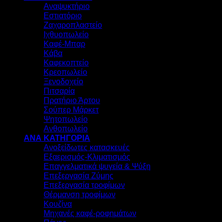
Αναψυκτήριο
Εστιατόριο
Ζαχαροπλαστείο
Ιχθυοπωλείο
Καφέ-Μπαρ
Κάβα
Καφεκοπτείο
Κρεοπωλείο
Ξενοδοχείο
Πιτσαρία
Πρατήριο Άρτου
Σούπερ Μάρκετ
Ψητοπωλείο
Ανθοπωλείο
ΑΝΑ ΚΑΤΗΓΟΡΙΑ
Ανοξείδωτες κατασκευές
Εξαερισμός-Κλιματισμός
Επαγγελματικά ψυγεία & Ψύξη
Επεξεργασία Ζύμης
Επεξεργασία τροφίμων
Θέρμανση τροφίμων
Κουζίνα
Μηχανές καφέ-ροφημάτων