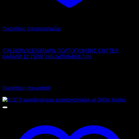
Προσθήκη στα αγαπημένα
ITAL-SERVICE
ITALSERVICE/SIRMAN ΠΟΛΤΟΠΟΙΗΤΗΣ CUTTER
KATANA 12 750W Υ45.2xΠ90xΒ58.7cm
4.950,00
€
χωρίς ΦΠΑ
3.108,00
€
χωρίς ΦΠΑ
6.138,00
€
με ΦΠΑ
3.853,92
€
με ΦΠΑ
Προσθήκη στο καλάθι
Προσφορά!