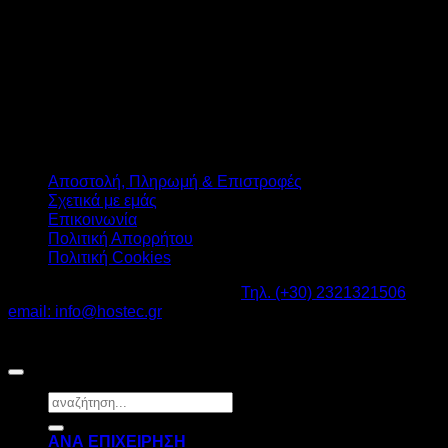
Αποστολή, Πληρωμή & Επιστροφές
Σχετικά με εμάς
Επικοινωνία
Πολιτική Απορρήτου
Πολιτική Cookies
Καβαλάρι Λαγκαδάς ΤΚ: 57200 -
Τηλ. (+30) 2321321506
-
email: info@hostec.gr
©2026
HOSTEC
|
Digital Marketing by friendsconsulting
Αναζήτηση
για:
ΑΝΑ ΕΠΙΧΕΙΡΗΣΗ