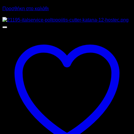
483,60
€
με ΦΠΑ
384,40
€
με ΦΠΑ
Προσθήκη στο καλάθι
Προσφορά!