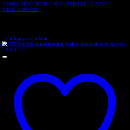
SIRMAN ΠΟΛΤΟΠΟΙΗΤΗΣ CUTTER BLITZ 370W
Υ33xΠ24xΒ24cm
1.000,00
€
χωρίς ΦΠΑ
700,00
€
χωρίς ΦΠΑ
1.240,00
€
με ΦΠΑ
868,00
€
με ΦΠΑ
Προσθήκη στο καλάθι