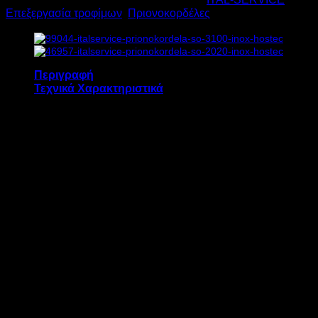
INOX
Επεξεργασία τροφίμων
,
Πριονοκορδέλες
2,4HP
Υ167xΠ75xΒ71,5cm
ποσότητα
Περιγραφή
Τεχνικά Χαρακτηριστικά
Η πριονοκορδέλα ITALSERVICE SO 2400 INOX
διαθέτει:
Διακόπτη ασφαλείας στην πόρτα του
Διακόπτη τύπου button On/Off
Διακόπτη ασφαλείας για άμεση παύση
λειτουργίας
Εύκολη αλλαγή πριονοκορδέλας
Επιφάνεια κοπής: 57,5 x 70,5 cm