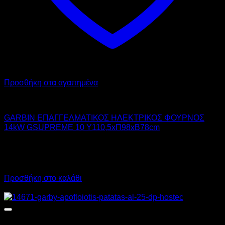
Προσθήκη στα αγαπημένα
GARBIN
GARBIN ΕΠΑΓΓΕΛΜΑΤΙΚΟΣ ΗΛΕΚΤΡΙΚΟΣ ΦΟΥΡΝΟΣ
14kW GSUPREME 10 Υ110,5xΠ98xΒ78cm
9.800,00
€
χωρίς ΦΠΑ
7.350,00
€
χωρίς ΦΠΑ
12.152,00
€
με ΦΠΑ
9.114,00
€
με ΦΠΑ
Προσθήκη στο καλάθι
Προσφορά!