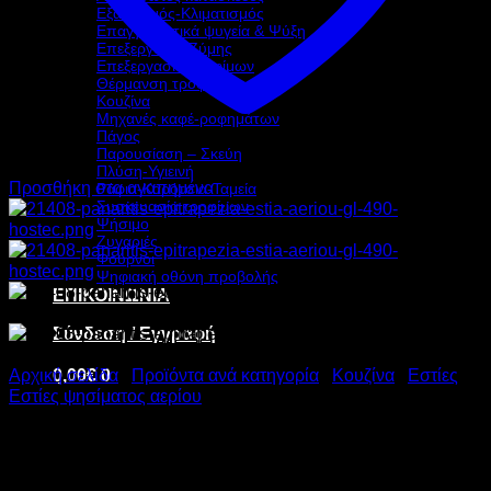
Εξαερισμός-Κλιματισμός
Επαγγελματικά ψυγεία & Ψύξη
Επεξεργασία Ζύμης
Επεξεργασία τροφίμων
Θέρμανση τροφίμων
Κουζίνα
Μηχανές καφέ-ροφημάτων
Πάγος
Παρουσίαση – Σκεύη
Πλύση-Υγιεινή
Προσθήκη στα αγαπημένα
Ράφια-Καρότσια-Ταμεία
Συσκευασία τροφίμων
Ψήσιμο
Ζυγαριές
Φούρνοι
Ψηφιακή οθόνη προβολής
ΕΠΙΚΟΙΝΩΝΙΑ
Σύνδεση / Εγγραφή
0,00
€
0
Αρχική σελίδα
/
Προϊόντα ανά κατηγορία
/
Κουζίνα
/
Εστίες
/
Εστίες ψησίματος αερίου
PANARITIS ΕΠΙΤΡΑΠΕΖΙΑ