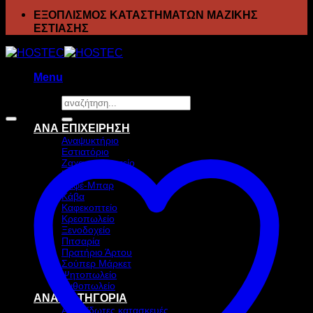
ΕΞΟΠΛΙΣΜΟΣ ΚΑΤΑΣΤΗΜΑΤΩΝ ΜΑΖΙΚΗΣ
ΕΣΤΙΑΣΗΣ
Menu
Αναζήτηση
Προσφορά!
για:
ΑΝΑ ΕΠΙΧΕΙΡΗΣΗ
Αναψυκτήριο
Εστιατόριο
Ζαχαροπλαστείο
Ιχθυοπωλείο
Καφέ-Μπαρ
Κάβα
Καφεκοπτείο
Κρεοπωλείο
Ξενοδοχείο
Πιτσαρία
Πρατήριο Άρτου
Σούπερ Μάρκετ
Ψητοπωλείο
Ανθοπωλείο
ΑΝΑ ΚΑΤΗΓΟΡΙΑ
Ανοξείδωτες κατασκευές