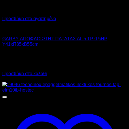
Προσθήκη στα αγαπημένα
GARBY
GARBY ΑΠΟΦΛΟΙΩΤΗΣ ΠΑΤΑΤΑΣ AL 5 TP 0,5HP
Υ41xΠ35xΒ55cm
1.750,00
€
χωρίς ΦΠΑ
1.315,00
€
χωρίς ΦΠΑ
2.170,00
€
με ΦΠΑ
1.630,60
€
με ΦΠΑ
Προσθήκη στο καλάθι
Προσφορά!