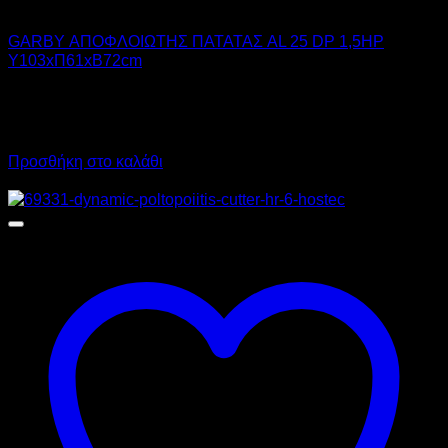
GARBY
GARBY ΑΠΟΦΛΟΙΩΤΗΣ ΠΑΤΑΤΑΣ AL 25 DP 1,5HP
Υ103xΠ61xΒ72cm
3.590,00
€
χωρίς ΦΠΑ
2.695,00
€
χωρίς ΦΠΑ
4.451,60
€
με ΦΠΑ
3.341,80
€
με ΦΠΑ
Προσθήκη στο καλάθι
Προσφορά!