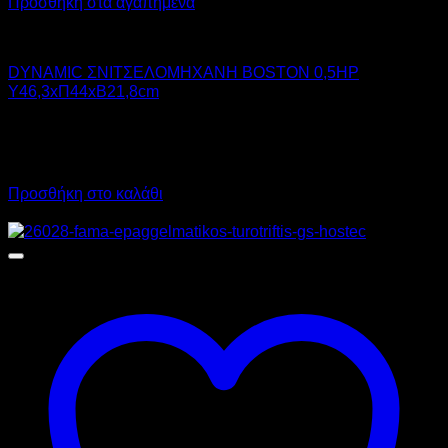
Προσθήκη στα αγαπημένα
DYNAMIC
DYNAMIC ΣΝΙΤΣΕΛΟΜΗΧΑΝΗ BOSTON 0,5HP
Υ46,3xΠ44xΒ21,8cm
1.700,00
€
χωρίς ΦΠΑ
1.160,00
€
χωρίς ΦΠΑ
2.108,00
€
με ΦΠΑ
1.438,40
€
με ΦΠΑ
Προσθήκη στο καλάθι
Προσφορά!