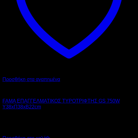
Προσθήκη στα αγαπημένα
FAMA
FAMA ΕΠΑΓΓΕΛΜΑΤΙΚΟΣ ΤΥΡΟΤΡΙΦΤΗΣ GS 750W
Υ38xΠ38xΒ22cm
1.200,00
€
χωρίς ΦΠΑ
840,00
€
χωρίς ΦΠΑ
1.488,00
€
με ΦΠΑ
1.041,60
€
με ΦΠΑ
Προσθήκη στο καλάθι