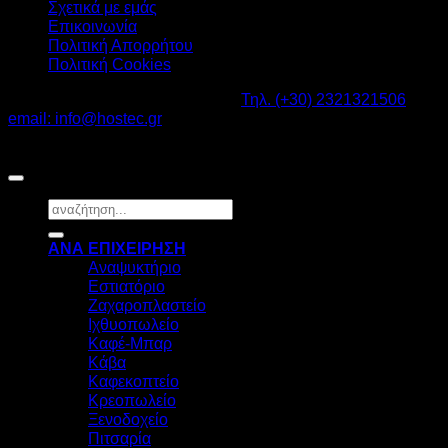
Σχετικά με εμάς
Επικοινωνία
Πολιτική Απορρήτου
Πολιτική Cookies
Καβαλάρι Λαγκαδάς ΤΚ: 57200 -
Τηλ. (+30) 2321321506
-
email: info@hostec.gr
©2026
HOSTEC
|
Digital Marketing by friendsconsulting
Αναζήτηση
για:
ΑΝΑ ΕΠΙΧΕΙΡΗΣΗ
Αναψυκτήριο
Εστιατόριο
Ζαχαροπλαστείο
Ιχθυοπωλείο
Καφέ-Μπαρ
Κάβα
Καφεκοπτείο
Κρεοπωλείο
Ξενοδοχείο
Πιτσαρία