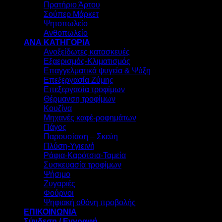
Πρατήριο Άρτου
Σούπερ Μάρκετ
Ψητοπωλείο
Ανθοπωλείο
ΑΝΑ ΚΑΤΗΓΟΡΙΑ
Ανοξείδωτες κατασκευές
Εξαερισμός-Κλιματισμός
Επαγγελματικά ψυγεία & Ψύξη
Επεξεργασία Ζύμης
Επεξεργασία τροφίμων
Θέρμανση τροφίμων
Κουζίνα
Μηχανές καφέ-ροφημάτων
Πάγος
Παρουσίαση – Σκεύη
Πλύση-Υγιεινή
Ράφια-Καρότσια-Ταμεία
Συσκευασία τροφίμων
Ψήσιμο
Ζυγαριές
Φούρνοι
Ψηφιακή οθόνη προβολής
ΕΠΙΚΟΙΝΩΝΙΑ
Σύνδεση / Εγγραφή