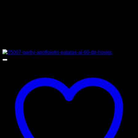
MPN
PGASGL490
Σχετικά προϊόντα
Προσφορά!