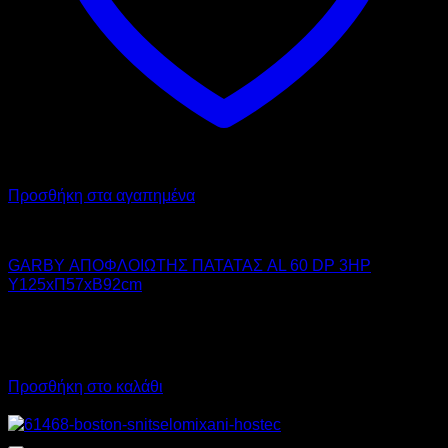
Προσθήκη στα αγαπημένα
GARBY
GARBY ΑΠΟΦΛΟΙΩΤΗΣ ΠΑΤΑΤΑΣ AL 60 DP 3HP
Υ125xΠ57xΒ92cm
6.950,00
€
χωρίς ΦΠΑ
6.215,00
€
χωρίς ΦΠΑ
8.618,00
€
με ΦΠΑ
7.706,60
€
με ΦΠΑ
Προσθήκη στο καλάθι
Προσφορά!