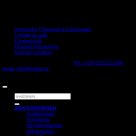
Αποστολή, Πληρωμή & Επιστροφές
Σχετικά με εμάς
Επικοινωνία
Πολιτική Απορρήτου
Πολιτική Cookies
Καβαλάρι Λαγκαδάς ΤΚ: 57200 -
Τηλ. (+30) 2321321506
-
email: info@hostec.gr
©2026
HOSTEC
|
Digital Marketing by friendsconsulting
Αναζήτηση
για:
ΑΝΑ ΕΠΙΧΕΙΡΗΣΗ
Αναψυκτήριο
Εστιατόριο
Ζαχαροπλαστείο
Ιχθυοπωλείο