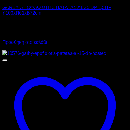
GARBY ΑΠΟΦΛΟΙΩΤΗΣ ΠΑΤΑΤΑΣ AL 25 DP 1,5HP
Υ103xΠ61xΒ72cm
3.590,00
€
χωρίς ΦΠΑ
2.695,00
€
χωρίς ΦΠΑ
4.451,60
€
με ΦΠΑ
3.341,80
€
με ΦΠΑ
Προσθήκη στο καλάθι
Προσφορά!