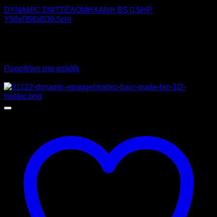
DYNAMIC ΣΝΙΤΣΕΛΟΜΗΧΑΝΗ BS 0,5HP
Υ56xΠ56xΒ30,5cm
1.200,00
€
χωρίς ΦΠΑ
840,00
€
χωρίς ΦΠΑ
1.488,00
€
με ΦΠΑ
1.041,60
€
με ΦΠΑ
Προσθήκη στο καλάθι
Προσφορά!