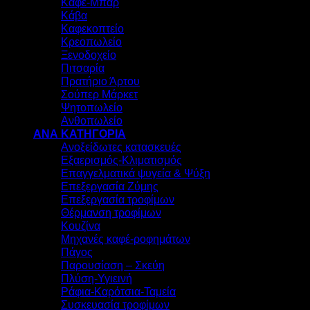
Καφέ-Μπαρ
Κάβα
Καφεκοπτείο
Κρεοπωλείο
Ξενοδοχείο
Πιτσαρία
Πρατήριο Άρτου
Σούπερ Μάρκετ
Ψητοπωλείο
Ανθοπωλείο
ΑΝΑ ΚΑΤΗΓΟΡΙΑ
Ανοξείδωτες κατασκευές
Εξαερισμός-Κλιματισμός
Επαγγελματικά ψυγεία & Ψύξη
Επεξεργασία Ζύμης
Επεξεργασία τροφίμων
Θέρμανση τροφίμων
Κουζίνα
Μηχανές καφέ-ροφημάτων
Πάγος
Παρουσίαση – Σκεύη
Πλύση-Υγιεινή
Ράφια-Καρότσια-Ταμεία
Συσκευασία τροφίμων