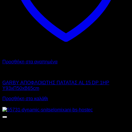
Προσθήκη στα αγαπημένα
GARBY
GARBY ΑΠΟΦΛΟΙΩΤΗΣ ΠΑΤΑΤΑΣ AL 15 DP 1HP
Υ93xΠ50xΒ65cm
Προσθήκη στο καλάθι
Αυτό
Προσφορά!
το
προϊόν
έχει
πολλαπλές
παραλλαγές.