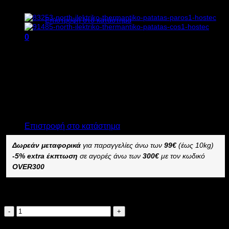
Κανένα προϊόν στο καλάθι σας.
Επιστροφή στο κατάστημα
0
1.212,00
€
χωρίς ΦΠΑ
Καλάθι
909,00
€
χωρίς ΦΠΑ
1.502,88
€
με ΦΠΑ
1.127,16
€
με ΦΠΑ
Διαθέσιμο από 1-3 ημέρες
ΗΛΕΚΤΡΙΚΟ ΘΕΡΜΑΝΤΙΚΟ ΠΑΤΑΤΑΣ NORTH COS2
Κανένα προϊόν στο καλάθι σας.
–
Επιστροφή στο κατάστημα
Δωρεάν μεταφορικά
για παραγγελίες άνω των
99€
(έως 10kg)
-5% extra έκπτωση
σε αγορές άνω των
300€
με τον κωδικό
OVER300
Διαθέσιμο κατόπιν παραγγελίας
NORTH
ΗΛΕΚΤΡΙΚΟ
Προσθήκη στο καλάθι