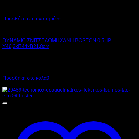
Προσθήκη στα αγαπημένα
DYNAMIC
DYNAMIC ΣΝΙΤΣΕΛΟΜΗΧΑΝΗ BOSTON 0,5HP
Υ46,3xΠ44xΒ21,8cm
1.700,00
€
χωρίς ΦΠΑ
1.160,00
€
χωρίς ΦΠΑ
2.108,00
€
με ΦΠΑ
1.438,40
€
με ΦΠΑ
Προσθήκη στο καλάθι
Προσφορά!