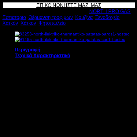
ΘΕΡΜΑΝΤΙΚΟ
ΕΠΙΚΟΙΝΩΝΗΣΤΕ ΜΑΖΙ ΜΑΣ
ΠΑΤΑΤΑΣ
Κωδικός προϊόντος:
15264
Κατηγορίες:
NORTH PRO GAS
,
COS2
Εστιατόριο
,
Θέρμανση τροφίμων
,
Κουζίνα
,
Ξενοδοχείο
,
1.35kW
Χατκόν
,
Χάτκον
,
Ψητοπωλείο
Υ69xΠ75xΒ60cm
ποσότητα
Περιγραφή
Τεχνικά Χαρακτηριστικά
Το ηλεκτρικό θερμαντικό πατάτας NORTH
COS2 διαθέτει:
2 λάμπες θέρμανσης
Θερμαινόμενη επιφάνεια pyrex
Ρύθμιση θερμοκρασίας έως 90 ℃
ΜΟΝΤΕΛΟ
COS2