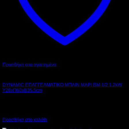
Προσθήκη στα αγαπημένα
DYNAMIC
DYNAMIC ΕΠΑΓΓΕΛΜΑΤΙΚΟ ΜΠΑΙΝ ΜΑΡΙ BM-1/2 1.2kW
Υ26xΠ60xΒ35.5cm
180,00
€
χωρίς ΦΠΑ
126,00
€
χωρίς ΦΠΑ
223,20
€
με ΦΠΑ
156,24
€
με ΦΠΑ
Προσθήκη στο καλάθι
Προσφορά!