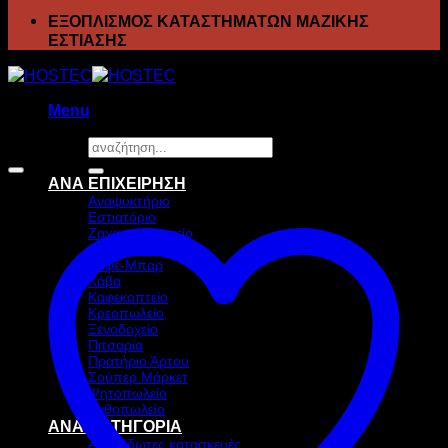
ΕΞΟΠΛΙΣΜΟΣ ΚΑΤΑΣΤΗΜΑΤΩΝ ΜΑΖΙΚΗΣ
ΕΣΤΙΑΣΗΣ
Menu
Αναζήτηση
Προσφορά!
για:
ΑΝΑ ΕΠΙΧΕΙΡΗΣΗ
Αναψυκτήριο
Εστιατόριο
Ζαχαροπλαστείο
Ιχθυοπωλείο
Καφέ-Μπαρ
Κάβα
Καφεκοπτείο
Κρεοπωλείο
Ξενοδοχείο
Πιτσαρία
Πρατήριο Άρτου
Σούπερ Μάρκετ
Ψητοπωλείο
Ανθοπωλείο
ΑΝΑ ΚΑΤΗΓΟΡΙΑ
Ανοξείδωτες κατασκευές