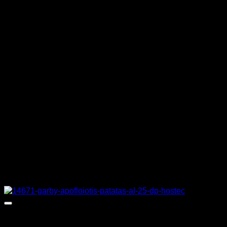
ΙΣΧΥΣ
1,35 kW
ΤΑΣΗ
230 V
ΒΑΡΟΣ
19 κιλά
ΔΙΑΣΤΑΣΕΙΣ
75 x 60 x 69 cm
ΚΑΤΑΣΚΕΥΑΣΤΗΣ
NORTH
Σχετικά προϊόντα
Προσφορά!