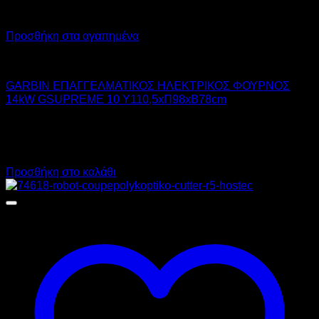
Προσθήκη στα αγαπημένα
GARBIN
GARBIN ΕΠΑΓΓΕΛΜΑΤΙΚΟΣ ΗΛΕΚΤΡΙΚΟΣ ΦΟΥΡΝΟΣ
14kW GSUPREME 10 Υ110,5xΠ98xΒ78cm
9.800,00
€
χωρίς ΦΠΑ
7.350,00
€
χωρίς ΦΠΑ
12.152,00
€
με ΦΠΑ
9.114,00
€
με ΦΠΑ
Προσθήκη στο καλάθι