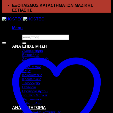
ΕΞΟΠΛΙΣΜΟΣ ΚΑΤΑΣΤΗΜΑΤΩΝ ΜΑΖΙΚΗΣ
ΕΣΤΙΑΣΗΣ
Menu
Αναζήτηση
Προσφορά!
για:
ΑΝΑ ΕΠΙΧΕΙΡΗΣΗ
Αναψυκτήριο
Εστιατόριο
Ζαχαροπλαστείο
Ιχθυοπωλείο
Καφέ-Μπαρ
Κάβα
Καφεκοπτείο
Κρεοπωλείο
Ξενοδοχείο
Πιτσαρία
Πρατήριο Άρτου
Σούπερ Μάρκετ
Ψητοπωλείο
Ανθοπωλείο
ΑΝΑ ΚΑΤΗΓΟΡΙΑ
Ανοξείδωτες κατασκευές