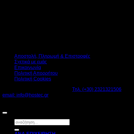
Αποστολή, Πληρωμή & Επιστροφές
Σχετικά με εμάς
Επικοινωνία
Πολιτική Απορρήτου
Πολιτική Cookies
Καβαλάρι Λαγκαδάς ΤΚ: 57200 -
Τηλ. (+30) 2321321506
-
email: info@hostec.gr
©2026
HOSTEC
|
Digital Marketing by friendsconsulting
Αναζήτηση
για:
ΑΝΑ ΕΠΙΧΕΙΡΗΣΗ