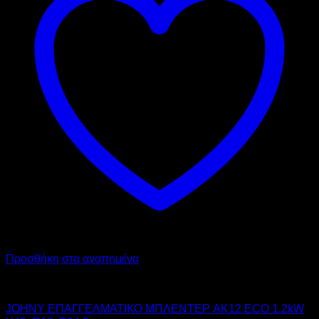
επιλογές
μπορούν
να
επιλεγούν
στη
σελίδα
του
προϊόντος
Προσθήκη στα αγαπημένα
JOHNY
JOHNY ΕΠΑΓΓΕΛΜΑΤΙΚΟ ΜΠΛΕΝΤΕΡ AK12 ECO 1.2kW