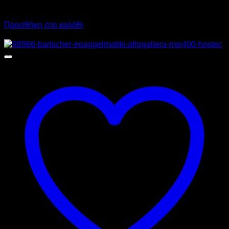
445,16
€
με ΦΠΑ
403,00
€
με ΦΠΑ
Προσθήκη στο καλάθι
Προσφορά!