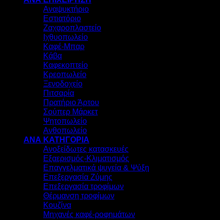
Αναψυκτήριο
Εστιατόριο
Ζαχαροπλαστείο
Ιχθυοπωλείο
Καφέ-Μπαρ
Κάβα
Καφεκοπτείο
Κρεοπωλείο
Ξενοδοχείο
Πιτσαρία
Πρατήριο Άρτου
Σούπερ Μάρκετ
Ψητοπωλείο
Ανθοπωλείο
ΑΝΑ ΚΑΤΗΓΟΡΙΑ
Ανοξείδωτες κατασκευές
Εξαερισμός-Κλιματισμός
Επαγγελματικά ψυγεία & Ψύξη
Επεξεργασία Ζύμης
Επεξεργασία τροφίμων
Θέρμανση τροφίμων
Κουζίνα
Μηχανές καφέ-ροφημάτων