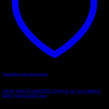
Προσθήκη στα αγαπημένα
JOHNY
JOHNY ΕΠΑΓΓΕΛΜΑΤΙΚΟΣ ΣΤΙΦΤΗΣ AK7 AUTOMATIC
400W Υ38xΠ21xΒ29.5cm
359,00
€
χωρίς ΦΠΑ
325,00
€
χωρίς ΦΠΑ