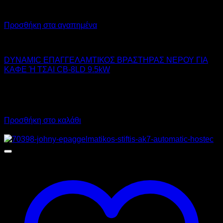
Προσθήκη στα αγαπημένα
DYNAMIC
DYNAMIC ΕΠΑΓΓΕΛΑΜΤΙΚΟΣ ΒΡΑΣΤΗΡΑΣ ΝΕΡΟΥ ΓΙΑ
ΚΑΦΕ Ή ΤΣΑΙ CB-8LD 9.5kW
140,00
€
χωρίς ΦΠΑ
98,00
€
χωρίς ΦΠΑ
173,60
€
με ΦΠΑ
121,52
€
με ΦΠΑ
Προσθήκη στο καλάθι
Προσφορά!