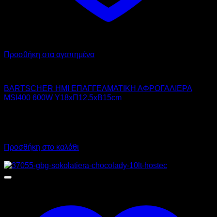
Προσθήκη στα αγαπημένα
BARTSCHER
BARTSCHER ΗΜΙ ΕΠΑΓΓΕΛΜΑΤΙΚΗ ΑΦΡΟΓΑΛΙΕΡΑ
MSI400 600W Υ18xΠ12.5xΒ15cm
140,00
€
χωρίς ΦΠΑ
98,00
€
χωρίς ΦΠΑ
173,60
€
με ΦΠΑ
121,52
€
με ΦΠΑ
Προσθήκη στο καλάθι
Προσφορά!