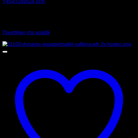
Υ45xΠ18xΒ24.5cm
323,00
€
χωρίς ΦΠΑ
290,00
€
χωρίς ΦΠΑ
400,52
€
με ΦΠΑ
359,60
€
με ΦΠΑ
Προσθήκη στο καλάθι
Προσφορά!