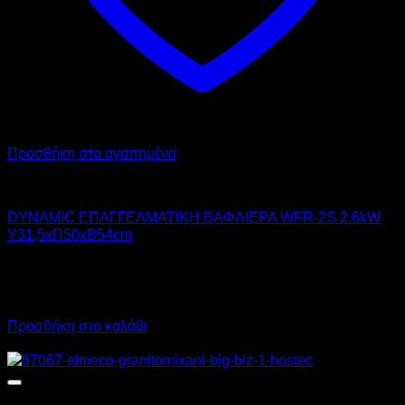
Προσθήκη στα αγαπημένα
DYNAMIC
DYNAMIC ΕΠΑΓΓΕΛΜΑΤΙΚΗ ΒΑΦΛΙΕΡΑ WFR-2S 2.6kW
Υ31,5xΠ50xΒ54cm
380,00
€
χωρίς ΦΠΑ
266,00
€
χωρίς ΦΠΑ
471,20
€
με ΦΠΑ
329,84
€
με ΦΠΑ
Προσθήκη στο καλάθι
Προσφορά!