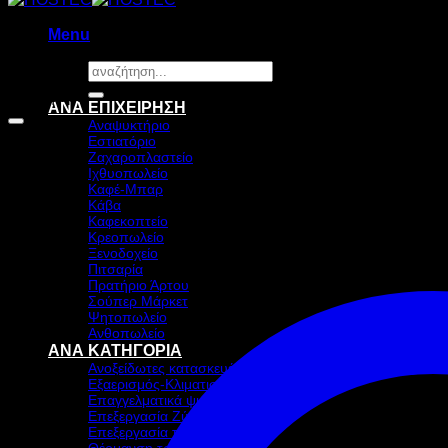
Menu
Αναζήτηση
για:
Προσφορά!
ΑΝΑ ΕΠΙΧΕΙΡΗΣΗ
Αναψυκτήριο
Εστιατόριο
Ζαχαροπλαστείο
Ιχθυοπωλείο
Καφέ-Μπαρ
Κάβα
Καφεκοπτείο
Κρεοπωλείο
Ξενοδοχείο
Πιτσαρία
Πρατήριο Άρτου
Σούπερ Μάρκετ
Ψητοπωλείο
Ανθοπωλείο
ΑΝΑ ΚΑΤΗΓΟΡΙΑ
Ανοξείδωτες κατασκευές
Εξαερισμός-Κλιματισμός
Επαγγελματικά ψυγεία & Ψύξη
Επεξεργασία Ζύμης
Επεξεργασία τροφίμων
Θέρμανση τροφίμων