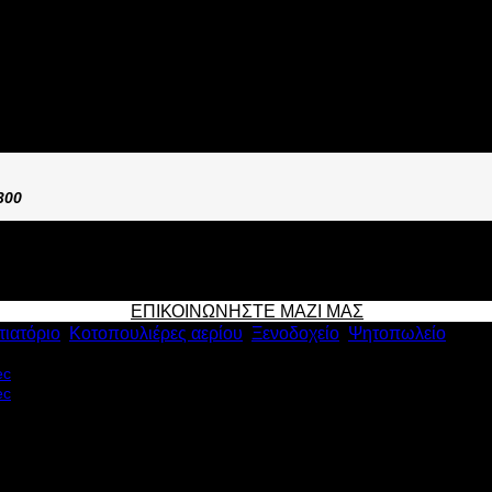
5
300
ΕΠΙΚΟΙΝΩΝΗΣΤΕ ΜΑΖΙ ΜΑΣ
τιατόριο
,
Κοτοπουλιέρες αερίου
,
Ξενοδοχείο
,
Ψητοπωλείο