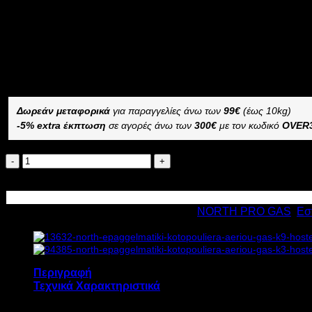
3.844,00
€
με ΦΠΑ
2.883,00
€
με ΦΠΑ
Διαθέσιμο από 1-3 ημέρες
ΕΠΑΓΓΕΛΜΑΤΙΚΗ ΚΟΤΟΠΟΥΛΙΕΡΑ ΑΕΡΙΟΥ NORTH GAS K
–
Δωρεάν μεταφορικά
για παραγγελίες άνω των
99€
(έως 10kg)
-5% extra έκπτωση
σε αγορές άνω των
300€
με τον κωδικό
OVER
NORTH
ΕΠΑΓΓΕΛΜΑΤΙΚΗ
Προσθήκη στο καλάθι
ΚΟΤΟΠΟΥΛΙΕΡΑ
ΑΕΡΙΟΥ
Κωδικός προϊόντος:
4434
Κατηγορίες:
NORTH PRO GAS
,
Εσ
GAS
K5
24kW
Υ125.5xΠ132xΒ46cm
ποσότητα
Περιγραφή
Τεχνικά Χαρακτηριστικά