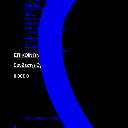
Κουζίνα
Μηχανές καφέ-ροφημάτων
Πάγος
Παρουσίαση – Σκεύη
Πλύση-Υγιεινή
Ράφια-Καρότσια-Ταμεία
Συσκευασία τροφίμων
Ψήσιμο
Ζυγαριές
Φούρνοι
Ψηφιακή οθόνη προβολής
ΕΠΙΚΟΙΝΩΝΙΑ
Σύνδεση / Εγγραφή
0,00
€
0
Κανένα προϊόν στο καλάθι σας.
Επιστροφή στο κατάστημα
0