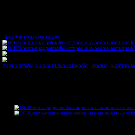
Προσθήκη στα αγαπημένα
Αρχική σελίδα
/
Προϊόντα ανά κατηγορία
/
Ψήσιμο
/
Κοτοπουλι
NORTH ΕΠΑΓΓΕΛΜΑΤΙΚΗ Κ
Υ125.5xΠ132xΒ46cm
3.100,00
€
χωρίς ΦΠΑ
2.325,00
€
χωρίς ΦΠΑ