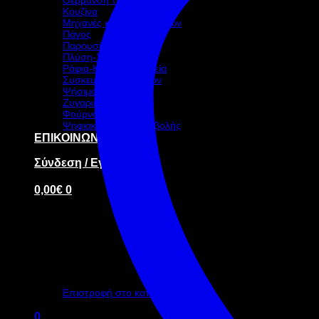
Κουζίνα
Μηχανές καφέ-ροφημάτων
Πάγος
Παρουσίαση – Σκεύη
Πλύση-Υγιεινή
Ράφια-Καρότσια-Ταμεία
Συσκευασία τροφίμων
Ψήσιμο
Ζυγαριές
Φούρνοι
Ψηφιακή οθόνη προβολής
ΕΠΙΚΟΙΝΩΝΙΑ
Σύνδεση / Εγγραφή
0,00
€
0
Κανένα προϊόν στο καλάθι σας.
Επιστροφή στο κατάστημα
0