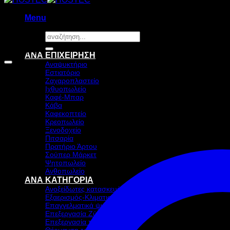
Menu
Αναζήτηση
για:
Προσφορά!
ΑΝΑ ΕΠΙΧΕΙΡΗΣΗ
Αναψυκτήριο
Εστιατόριο
Ζαχαροπλαστείο
Ιχθυοπωλείο
Καφέ-Μπαρ
Κάβα
Καφεκοπτείο
Κρεοπωλείο
Ξενοδοχείο
Πιτσαρία
Πρατήριο Άρτου
Σούπερ Μάρκετ
Ψητοπωλείο
Ανθοπωλείο
ΑΝΑ ΚΑΤΗΓΟΡΙΑ
Ανοξείδωτες κατασκευές
Εξαερισμός-Κλιματισμός
Επαγγελματικά ψυγεία & Ψύξη
Επεξεργασία Ζύμης
Επεξεργασία τροφίμων
Θέρμανση τροφίμων