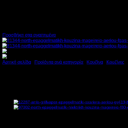
Προσθήκη στα αγαπημένα
Αρχική σελίδα
/
Προϊόντα ανά κατηγορία
/
Κουζίνα
/
Κουζίνες
/
NORTH ΕΠΑΓΓΕΛΜΑΤΙΚΗ ΚΟ
Υ86xΠ80xΒ70cm
3.672,00
€
χωρίς ΦΠΑ
2.460,00
€
χωρίς ΦΠΑ