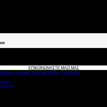
GAS E400
300
ΕΠΙΚΟΙΝΩΝΗΣΤΕ ΜΑΖΙ ΜΑΣ
τιατόριο
,
Κουζίνες
,
Κουζίνες αερίου
,
Ξενοδοχείο