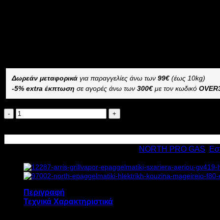
4.553,28
€
με ΦΠΑ
3.050,40
€
με ΦΠΑ
Διαθέσιμο από 1-3 ημέρες
ΕΠΑΓΓΕΛΜΑΤΙΚΗ ΚΟΥΖΙΝΑ-ΜΑΓΕΙΡΕΙΟ ΑΕΡΙΟΥ NORTH F
–
Δωρεάν μεταφορικά
για παραγγελίες άνω των
99€
(έως 10kg)
-5% extra έκπτωση
σε αγορές άνω των
300€
με τον κωδικό
OVER
NORTH
ΕΠΑΓΓΕΛΜΑΤΙΚΗ
Προσθήκη στο καλάθι
ΚΟΥΖΙΝΑ-
ΜΑΓΕΙΡΕΙΟ
Κωδικός προϊόντος:
3410
Κατηγορίες:
NORTH PRO GAS
,
Εσ
ΑΕΡΙΟΥ
FGAS
E400
30.5kW
Υ86xΠ80xΒ70cm
Περιγραφή
ποσότητα
Τεχνικά Χαρακτηριστικά