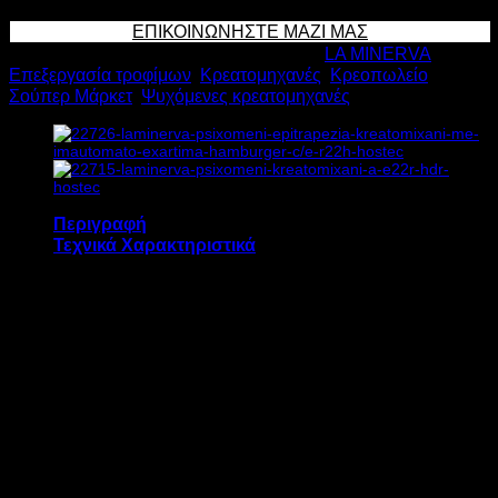
ΨΥΧΟΜΕΝΗ
ΕΠΙΚΟΙΝΩΝΗΣΤΕ ΜΑΖΙ ΜΑΣ
ΕΠΙΤΡΑΠΕΖΙΑ
Κωδικός προϊόντος:
22720
Κατηγορίες:
LA MINERVA
,
ΚΡΕΑΤΟΜΗΧΑΝΗ
Επεξεργασία τροφίμων
,
Κρεατομηχανές
,
Κρεοπωλείο
,
C/
Σούπερ Μάρκετ
,
Ψυχόμενες κρεατομηχανές
Ε
R22
1.1kW
Υ48.4xΠ38xΒ49.8cm
ποσότητα
Περιγραφή
Τεχνικά Χαρακτηριστικά
Η ψυχόμενη επιτραπέζια κρεατομηχανή LA
MINERVA C/E R22 διαθέτει:
Ανοξείδωτη χοάνη
Σκελετό και ταψί από ανοξείδωτο χάλυβα.
Εσωτερική κεφαλή από ανοξείδωτο
χάλυβα, σκουλήκι και τροχός σφιγκτήρα.