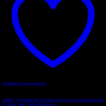
Προσθήκη στα αγαπημένα
GARBY
GARBY ΨΥΧΟΜΕΝΗ ΧΡΩΜΑΤΙΣΤΗ ΚΡΕΑΤΟΜΗΧΑΝΗ KR
32 4GNC 4HP Υ63xΠ34xΒ54cm