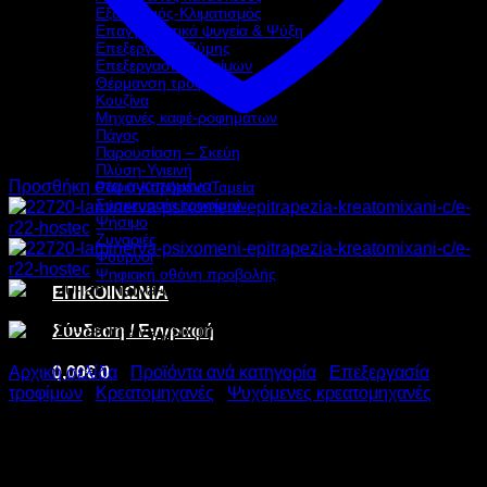
Εξαερισμός-Κλιματισμός
Επαγγελματικά ψυγεία & Ψύξη
Επεξεργασία Ζύμης
Επεξεργασία τροφίμων
Θέρμανση τροφίμων
Κουζίνα
Μηχανές καφέ-ροφημάτων
Πάγος
Παρουσίαση – Σκεύη
Πλύση-Υγιεινή
Προσθήκη στα αγαπημένα
Ράφια-Καρότσια-Ταμεία
Συσκευασία τροφίμων
Ψήσιμο
Ζυγαριές
Φούρνοι
Ψηφιακή οθόνη προβολής
ΕΠΙΚΟΙΝΩΝΙΑ
Σύνδεση / Εγγραφή
0,00
€
0
Αρχική σελίδα
/
Προϊόντα ανά κατηγορία
/
Επεξεργασία
τροφίμων
/
Κρεατομηχανές
/
Ψυχόμενες κρεατομηχανές
LA MINERVA ΨΥΧΟΜΕΝΗ