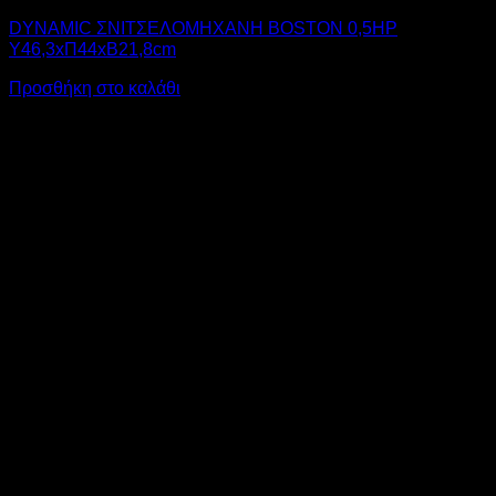
DYNAMIC ΣΝΙΤΣΕΛΟΜΗΧΑΝΗ BOSTON 0,5HP
Υ46,3xΠ44xΒ21,8cm
Προσθήκη στο καλάθι
V
M