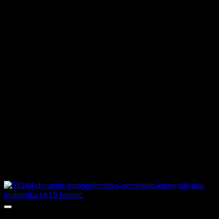
ΤΑΣΗ
400 V, 230 V
ΠΑΡΑΓΩΓΗ ΑΝΑ ΩΡΑ
300 kg/h
ΒΑΡΟΣ
47 κιλά
ΔΙΑΣΤΑΣΕΙΣ
38 x 49,8 x 48,4 cm
MPN
C/ER22
Σχετικά προϊόντα
Προσφορά!