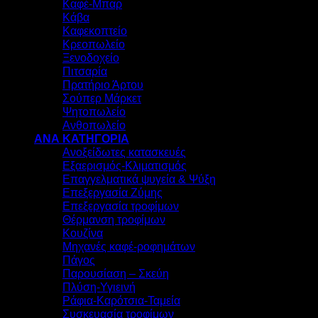
Καφέ-Μπαρ
Κάβα
Καφεκοπτείο
Κρεοπωλείο
Ξενοδοχείο
Πιτσαρία
Πρατήριο Άρτου
Σούπερ Μάρκετ
Ψητοπωλείο
Ανθοπωλείο
ΑΝΑ ΚΑΤΗΓΟΡΙΑ
Ανοξείδωτες κατασκευές
Εξαερισμός-Κλιματισμός
Επαγγελματικά ψυγεία & Ψύξη
Επεξεργασία Ζύμης
Επεξεργασία τροφίμων
Θέρμανση τροφίμων
Κουζίνα
Μηχανές καφέ-ροφημάτων
Πάγος
Παρουσίαση – Σκεύη
Πλύση-Υγιεινή
Ράφια-Καρότσια-Ταμεία
Συσκευασία τροφίμων