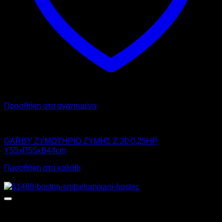
Προσθήκη στα αγαπημένα
GARBY
GARBY ΖΥΜΩΤΗΡΙΟ ΖΥΜΗΣ Z 20 0,25HP
Υ55xΠ55xΒ44cm
Προσθήκη στο καλάθι
Προσφορά!