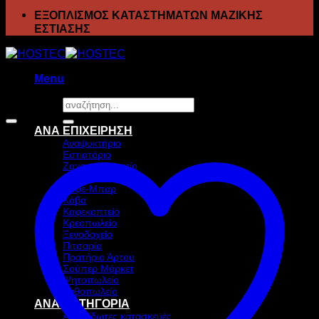
ΕΞΟΠΛΙΣΜΟΣ ΚΑΤΑΣΤΗΜΑΤΩΝ ΜΑΖΙΚΗΣ
ΕΣΤΙΑΣΗΣ
Menu
Αναζήτηση
Προσφορά!
για:
ΑΝΑ ΕΠΙΧΕΙΡΗΣΗ
Αναψυκτήριο
Εστιατόριο
Ζαχαροπλαστείο
Ιχθυοπωλείο
Καφέ-Μπαρ
Κάβα
Καφεκοπτείο
Κρεοπωλείο
Ξενοδοχείο
Πιτσαρία
Πρατήριο Άρτου
Σούπερ Μάρκετ
Ψητοπωλείο
Ανθοπωλείο
ΑΝΑ ΚΑΤΗΓΟΡΙΑ
Ανοξείδωτες κατασκευές