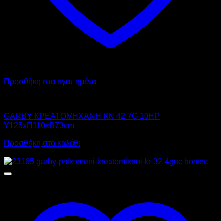
Προσθήκη στα αγαπημένα
GARBY
GARBY ΚΡΕΑΤΟΜΗΧΑΝΗ KN 42 7G 10HP
Υ125xΠ110xΒ73cm
Προσθήκη στο καλάθι
Προσφορά!