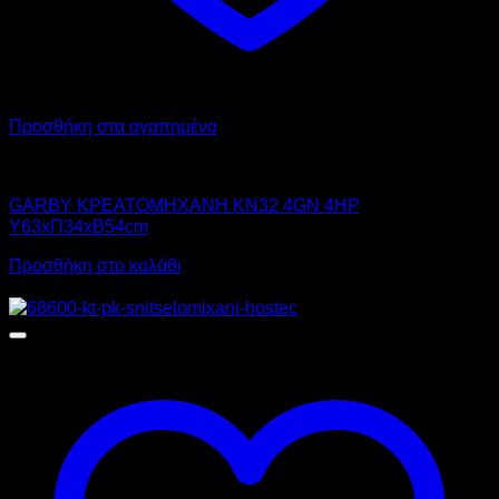
Προσθήκη στα αγαπημένα
GARBY
GARBY ΚΡΕΑΤΟΜΗΧΑΝΗ KN32 4GN 4HP
Υ63xΠ34xΒ54cm
Προσθήκη στο καλάθι
Προσφορά!