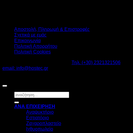
Αποστολή, Πληρωμή & Επιστροφές
Σχετικά με εμάς
Επικοινωνία
Πολιτική Απορρήτου
Πολιτική Cookies
Καβαλάρι Λαγκαδάς ΤΚ: 57200 -
Τηλ. (+30) 2321321506
-
email: info@hostec.gr
©2026
HOSTEC
|
Digital Marketing by friendsconsulting
Αναζήτηση
για:
ΑΝΑ ΕΠΙΧΕΙΡΗΣΗ
Αναψυκτήριο
Εστιατόριο
Ζαχαροπλαστείο
Ιχθυοπωλείο