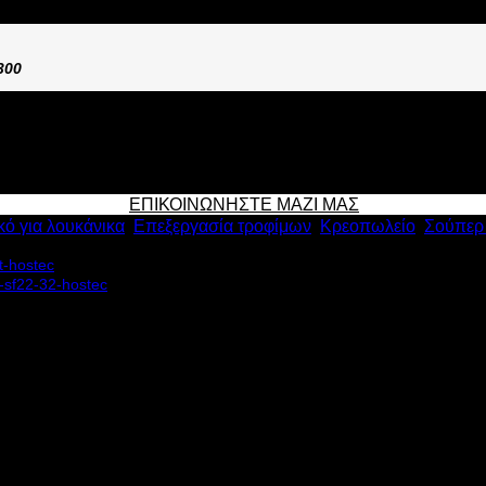
300
ΕΠΙΚΟΙΝΩΝΗΣΤΕ ΜΑΖΙ ΜΑΣ
κό για λουκάνικα
,
Επεξεργασία τροφίμων
,
Κρεοπωλείο
,
Σούπερ
MINERVA C/E SF45 διαθέτει: