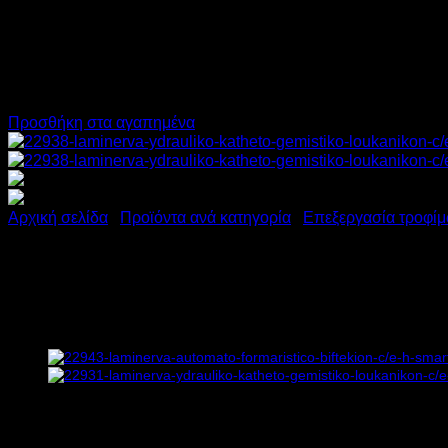
Προσθήκη στα αγαπημένα
Αρχική σελίδα
/
Προϊόντα ανά κατηγορία
/
Επεξεργασία τροφί
LA MINERVA ΥΔΡΑΥΛΙΚΟ Κ
Υ126.4xΠ51.8xΒ56.8 cm
Διαθέσιμο από 4 έως 10 ημέρες
ΥΔΡΑΥΛΙΚΟ ΚΑΘΕΤΟ ΓΕΜΙΣΤΙΚΟ ΛΟΥΚΑΝΙΚΩΝ C/E SF45