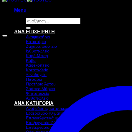
Menu
Αναζήτηση
για:
Προσφορά!
ΑΝΑ ΕΠΙΧΕΙΡΗΣΗ
Αναψυκτήριο
Εστιατόριο
Ζαχαροπλαστείο
Ιχθυοπωλείο
Καφέ-Μπαρ
Κάβα
Καφεκοπτείο
Κρεοπωλείο
Ξενοδοχείο
Πιτσαρία
Πρατήριο Άρτου
Σούπερ Μάρκετ
Ψητοπωλείο
Ανθοπωλείο
ΑΝΑ ΚΑΤΗΓΟΡΙΑ
Ανοξείδωτες κατασκευές
Εξαερισμός-Κλιματισμός
Επαγγελματικά ψυγεία & Ψύξη
Επεξεργασία Ζύμης
Επεξεργασία τροφίμων
Θέρμανση τροφίμων