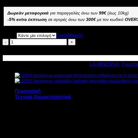
Δωρεάν μεταφορικά
για παραγγελίες άνω των
99€
(έως 10kg)
-5% extra έκπτωση
σε αγορές άνω των
300€
με τον κωδικό
OVER
ΤΑΣΗ
Εκκαθάριση
LA
MINERVA
Προσθήκη στο καλάθι
ΥΔΡΑΥΛΙΚΟ
ΚΑΘΕΤΟ
Κωδικός προϊόντος:
22938
Κατηγορίες:
LA MINERVA
,
Γεμιστι
ΓΕΜΙΣΤΙΚΟ
ΛΟΥΚΑΝΙΚΩΝ
C/E
SF45
0.52kW
Περιγραφή
Υ126.4xΠ51.8xΒ56.8
Τεχνικά Χαρακτηριστικά
cm
ποσότητα
Το υδραυλικό κάθετο γεμιστικό λουκάνικων LA 
Δομή και κάλυμμα από ανοξείδωτο χάλυβα.
Έμβολο από ανοξείδωτο χάλυβα.