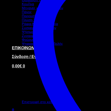
Κουζίνα
Μηχανές καφέ-ροφημάτων
Πάγος
Παρουσίαση – Σκεύη
Πλύση-Υγιεινή
Ράφια-Καρότσια-Ταμεία
Συσκευασία τροφίμων
Ψήσιμο
Ζυγαριές
Φούρνοι
Ψηφιακή οθόνη προβολής
ΕΠΙΚΟΙΝΩΝΙΑ
Σύνδεση / Εγγραφή
0,00
€
0
Κανένα προϊόν στο καλάθι σας.
Επιστροφή στο κατάστημα
0