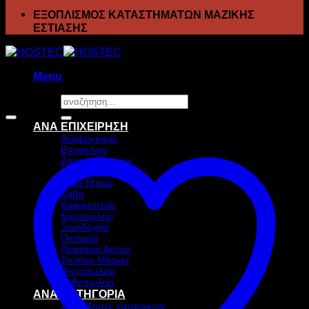
ΕΞΟΠΛΙΣΜΟΣ ΚΑΤΑΣΤΗΜΑΤΩΝ ΜΑΖΙΚΗΣ
ΕΣΤΙΑΣΗΣ
Menu
Αναζήτηση
Προσφορά!
για:
ΑΝΑ ΕΠΙΧΕΙΡΗΣΗ
Αναψυκτήριο
Εστιατόριο
Ζαχαροπλαστείο
Ιχθυοπωλείο
Καφέ-Μπαρ
Κάβα
Καφεκοπτείο
Κρεοπωλείο
Ξενοδοχείο
Πιτσαρία
Πρατήριο Άρτου
Σούπερ Μάρκετ
Ψητοπωλείο
Ανθοπωλείο
ΑΝΑ ΚΑΤΗΓΟΡΙΑ
Ανοξείδωτες κατασκευές