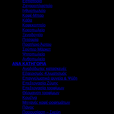
Εστιατόριο
Ζαχαροπλαστείο
Ιχθυοπωλείο
Καφέ-Μπαρ
Κάβα
Καφεκοπτείο
Κρεοπωλείο
Ξενοδοχείο
Πιτσαρία
Πρατήριο Άρτου
Σούπερ Μάρκετ
Ψητοπωλείο
Ανθοπωλείο
ΑΝΑ ΚΑΤΗΓΟΡΙΑ
Ανοξείδωτες κατασκευές
Εξαερισμός-Κλιματισμός
Επαγγελματικά ψυγεία & Ψύξη
Επεξεργασία Ζύμης
Επεξεργασία τροφίμων
Θέρμανση τροφίμων
Κουζίνα
Μηχανές καφέ-ροφημάτων
Πάγος
Παρουσίαση – Σκεύη