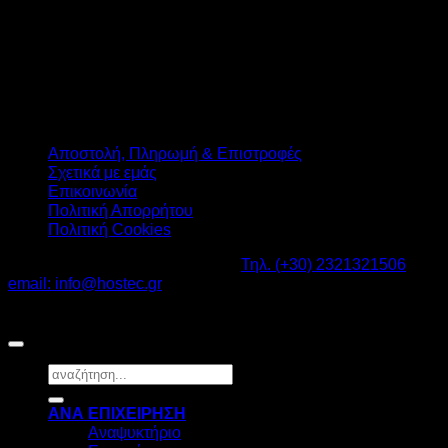
Αποστολή, Πληρωμή & Επιστροφές
Σχετικά με εμάς
Επικοινωνία
Πολιτική Απορρήτου
Πολιτική Cookies
Καβαλάρι Λαγκαδάς ΤΚ: 57200 -
Τηλ. (+30) 2321321506
-
email: info@hostec.gr
©2026
HOSTEC
|
Digital Marketing by friendsconsulting
Αναζήτηση
για:
ΑΝΑ ΕΠΙΧΕΙΡΗΣΗ
Αναψυκτήριο