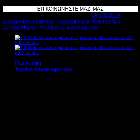
ΕΠΙΔΑΠΕΔΙΑ
ΕΠΙΚΟΙΝΩΝΗΣΤΕ ΜΑΖΙ ΜΑΣ
ΨΥΧΟΜΕΝΗ
Κωδικός προϊόντος:
22807
Κατηγορίες:
LA MINERVA
,
ΚΡΕΑΤΟΜΗΧΑΝΗ
Επεξεργασία τροφίμων
,
Κρεατομηχανές
,
Κρεοπωλείο
,
C/E
Σούπερ Μάρκετ
,
Ψυχόμενες κρεατομηχανές
902R
3.0kW
Υ127.5xΠ74xΒ94
cm
ποσότητα
Περιγραφή
Τεχνικά Χαρακτηριστικά
Η επιδαπέδια ψυχόμενη κρεατομηχανή LA
MINERVA C/E 902R διαθέτει:
Περίβλημα, σύστημα κοπής, λεπίδες και
χοάνη από ανοξείδωτο χάλυβα
32/98 εξωτερική κεφαλή για μαζική
παραγωγή από ανοξείδωτο ατσάλι AISI
304