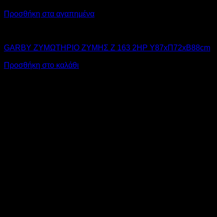
Προσθήκη στα αγαπημένα
GARBY
GARBY ΖΥΜΩΤΗΡΙΟ ΖΥΜΗΣ Z 163 2HP Υ87xΠ72xΒ88cm
Προσθήκη στο καλάθι
V
M