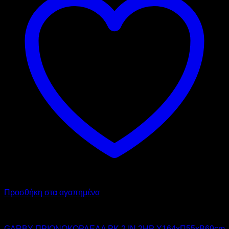
Προσθήκη στα αγαπημένα
GARBY
GARBY ΠΡΙΟΝΟΚΟΡΔΕΛΑ PK 2 IN 2HP Υ164xΠ55xΒ69cm