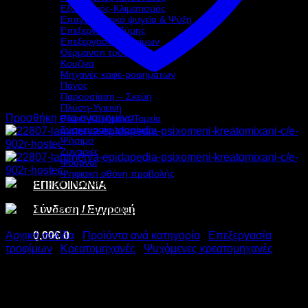
Εξαερισμός-Κλιματισμός
Επαγγελματικά ψυγεία & Ψύξη
Επεξεργασία Ζύμης
Επεξεργασία τροφίμων
Θέρμανση τροφίμων
Κουζίνα
Μηχανές καφέ-ροφημάτων
Πάγος
Παρουσίαση – Σκεύη
Πλύση-Υγιεινή
Προσθήκη στα αγαπημένα
Ράφια-Καρότσια-Ταμεία
Συσκευασία τροφίμων
Ψήσιμο
Ζυγαριές
Φούρνοι
Ψηφιακή οθόνη προβολής
ΕΠΙΚΟΙΝΩΝΙΑ
Σύνδεση / Εγγραφή
0,00
€
0
Αρχική σελίδα
/
Προϊόντα ανά κατηγορία
/
Επεξεργασία
τροφίμων
/
Κρεατομηχανές
/
Ψυχόμενες κρεατομηχανές
LA MINERVA ΕΠΙΔΑΠΕΔΙΑ