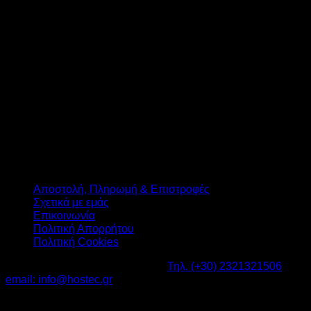
T
Αποστολή, Πληρωμή & Επιστροφές
Σχετικά με εμάς
Επικοινωνία
Πολιτική Απορρήτου
Πολιτική Cookies
Καβαλάρι Λαγκαδάς ΤΚ: 57200 -
Τηλ. (+30) 2321321506
-
email: info@hostec.gr
©2026
HOSTEC
|
Digital Marketing by friendsconsulting