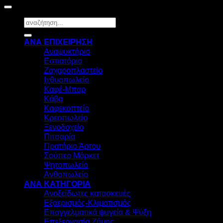
Αναζήτηση
για:
ΑΝΑ ΕΠΙΧΕΙΡΗΣΗ
Αναψυκτήριο
Εστιατόριο
Ζαχαροπλαστείο
Ιχθυοπωλείο
Καφέ-Μπαρ
Κάβα
Καφεκοπτείο
Κρεοπωλείο
Ξενοδοχείο
Πιτσαρία
Πρατήριο Άρτου
Σούπερ Μάρκετ
Ψητοπωλείο
Ανθοπωλείο
ΑΝΑ ΚΑΤΗΓΟΡΙΑ
Ανοξείδωτες κατασκευές
Εξαερισμός-Κλιματισμός
Επαγγελματικά ψυγεία & Ψύξη
Επεξεργασία Ζύμης