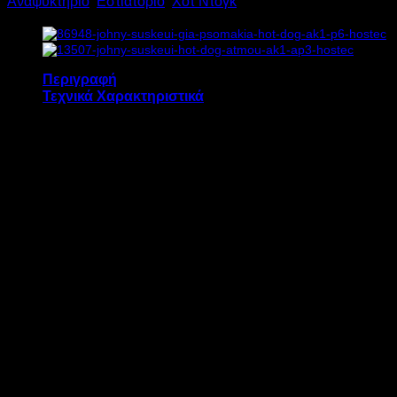
Αναψυκτήριο
,
Εστιατόριο
,
Χοτ Ντογκ
AK1
A
1kW
Υ40xΠ26xΒ29.5cm
ποσότητα
Περιγραφή
Τεχνικά Χαρακτηριστικά
Η συσκευή HOT DOG ατμού JOHNY AK1 A
διαθέτει:
Εστία 1 kW για τη δημιουργία ατμού, με
ρυθμιστή ενέργειας για την ρύθμιση της
θερμοκρασίας εξάτμισης του νερού
Κάδο νερού με επένδυση Teflon
Αφαιρούμενη πυράντοχη γυάλα Ø 20 cm,
πάχους 5 mm και μήκους 24 cm
Ανοξείδωτο καλάθι με αφαιρούμενο
χώρισμα