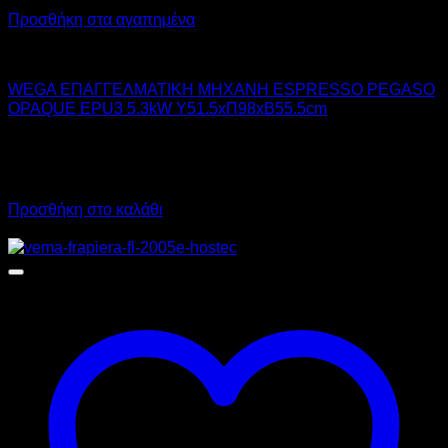
Προσθήκη στα αγαπημένα
WEGA
WEGA ΕΠΑΓΓΕΛΜΑΤΙΚΗ ΜΗΧΑΝΗ ESPRESSO PEGASO
OPAQUE EPU3 5.3kW Υ51.5xΠ98xΒ55.5cm
4.610,00
€
χωρίς ΦΠΑ
3.230,00
€
χωρίς ΦΠΑ
5.716,40
€
με ΦΠΑ
4.005,20
€
με ΦΠΑ
Προσθήκη στο καλάθι
Προσφορά!