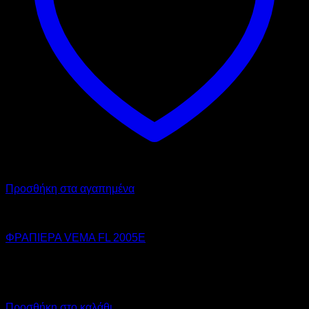
Προσθήκη στα αγαπημένα
VEMA
ΦΡΑΠΙΕΡΑ VEMA FL 2005E
450,00
€
χωρίς ΦΠΑ
320,00
€
χωρίς ΦΠΑ
558,00
€
με ΦΠΑ
396,80
€
με ΦΠΑ
Προσθήκη στο καλάθι