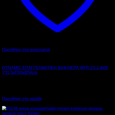
Προσθήκη στα αγαπημένα
DYNAMIC
DYNAMIC ΕΠΑΓΓΕΛΜΑΤΙΚΗ ΒΑΦΛΙΕΡΑ WFR-2S 2.6kW
Υ31,5xΠ50xΒ54cm
380,00
€
χωρίς ΦΠΑ
266,00
€
χωρίς ΦΠΑ
471,20
€
με ΦΠΑ
329,84
€
με ΦΠΑ
Προσθήκη στο καλάθι
Προσφορά!