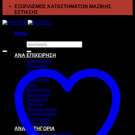
ΕΞΟΠΛΙΣΜΟΣ ΚΑΤΑΣΤΗΜΑΤΩΝ ΜΑΖΙΚΗΣ
ΕΣΤΙΑΣΗΣ
Menu
Αναζήτηση
Προσφορά!
για:
ΑΝΑ ΕΠΙΧΕΙΡΗΣΗ
Αναψυκτήριο
Εστιατόριο
Ζαχαροπλαστείο
Ιχθυοπωλείο
Καφέ-Μπαρ
Κάβα
Καφεκοπτείο
Κρεοπωλείο
Ξενοδοχείο
Πιτσαρία
Πρατήριο Άρτου
Σούπερ Μάρκετ
Ψητοπωλείο
Ανθοπωλείο
ΑΝΑ ΚΑΤΗΓΟΡΙΑ
Ανοξείδωτες κατασκευές