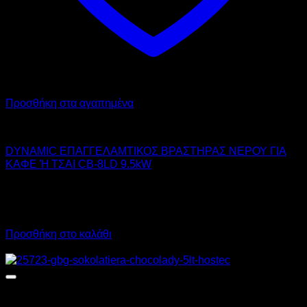
Προσθήκη στα αγαπημένα
DYNAMIC
DYNAMIC ΕΠΑΓΓΕΛΑΜΤΙΚΟΣ ΒΡΑΣΤΗΡΑΣ ΝΕΡΟΥ ΓΙΑ
ΚΑΦΕ Ή ΤΣΑΙ CB-8LD 9.5kW
140,00
€
χωρίς ΦΠΑ
98,00
€
χωρίς ΦΠΑ
173,60
€
με ΦΠΑ
121,52
€
με ΦΠΑ
Προσθήκη στο καλάθι
Προσφορά!