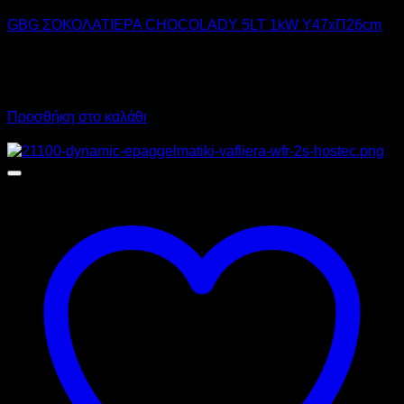
GBG ΣΟΚΟΛΑΤΙΕΡΑ CHOCOLADY 5LT 1kW Υ47xΠ26cm
730,00
€
χωρίς ΦΠΑ
510,00
€
χωρίς ΦΠΑ
905,20
€
με ΦΠΑ
632,40
€
με ΦΠΑ
Προσθήκη στο καλάθι
Προσφορά!