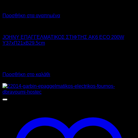
Προσθήκη στα αγαπημένα
JOHNY
JOHNY ΕΠΑΓΓΕΛΜΑΤΙΚΟΣ ΣΤΙΦΤΗΣ AK6 ECO 200W
Υ37xΠ21xΒ29.5cm
230,00
€
χωρίς ΦΠΑ
207,00
€
χωρίς ΦΠΑ
285,20
€
με ΦΠΑ
256,68
€
με ΦΠΑ
Προσθήκη στο καλάθι
Προσφορά!