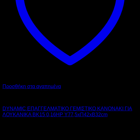
Προσθήκη στα αγαπημένα
DYNAMIC
DYNAMIC ΕΠΑΓΓΕΛΜΑΤΙΚΟ ΓΕΜΙΣΤΙΚΟ ΚΑΝΟΝΑΚΙ ΓΙΑ
ΛΟΥΚΑΝΙΚΑ BK15 0,16HP Υ77,5xΠ42xΒ32cm
1.250,00
€
χωρίς ΦΠΑ
875,00
€
χωρίς ΦΠΑ
1.550,00
€
με ΦΠΑ
1.085,00
€
με ΦΠΑ