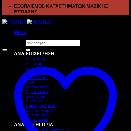
ΕΞΟΠΛΙΣΜΟΣ ΚΑΤΑΣΤΗΜΑΤΩΝ ΜΑΖΙΚΗΣ
ΕΣΤΙΑΣΗΣ
Menu
Αναζήτηση
Προσφορά!
για:
ΑΝΑ ΕΠΙΧΕΙΡΗΣΗ
Αναψυκτήριο
Εστιατόριο
Ζαχαροπλαστείο
Ιχθυοπωλείο
Καφέ-Μπαρ
Κάβα
Καφεκοπτείο
Κρεοπωλείο
Ξενοδοχείο
Πιτσαρία
Πρατήριο Άρτου
Σούπερ Μάρκετ
Ψητοπωλείο
Ανθοπωλείο
ΑΝΑ ΚΑΤΗΓΟΡΙΑ
Ανοξείδωτες κατασκευές