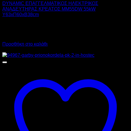
DYNAMIC ΕΠΑΓΓΕΛΜΑΤΙΚΟΣ ΗΛΕΚΤΡΙΚΟΣ
ΑΝΑΔΕΥΤΗΡΑΣ ΚΡΕΑΤΟΣ MM55DW 55kW
Υ63xΠ60xΒ38cm
2.000,00
€
χωρίς ΦΠΑ
1.400,00
€
χωρίς ΦΠΑ
2.480,00
€
με ΦΠΑ
1.736,00
€
με ΦΠΑ
Προσθήκη στο καλάθι
Προσφορά!