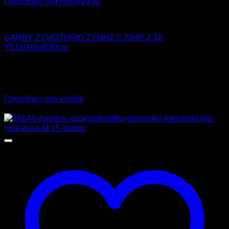
Προσθήκη στα αγαπημένα
GARBY
GARBY ΖΥΜΩΤΗΡΙΟ ΖΥΜΗΣ 0,25HP Z 10
Υ51xΠ46xΒ40cm
850,00
€
χωρίς ΦΠΑ
638,00
€
χωρίς ΦΠΑ
1.054,00
€
με ΦΠΑ
791,12
€
με ΦΠΑ
Προσθήκη στο καλάθι
Προσφορά!