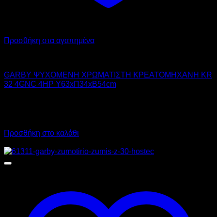
Προσθήκη στα αγαπημένα
GARBY
GARBY ΨΥΧΟΜΕΝΗ ΧΡΩΜΑΤΙΣΤΗ ΚΡΕΑΤΟΜΗΧΑΝΗ KR
32 4GNC 4HP Υ63xΠ34xΒ54cm
3.450,00
€
χωρίς ΦΠΑ
2.588,00
€
χωρίς ΦΠΑ
4.278,00
€
με ΦΠΑ
3.209,12
€
με ΦΠΑ
Προσθήκη στο καλάθι
Προσφορά!