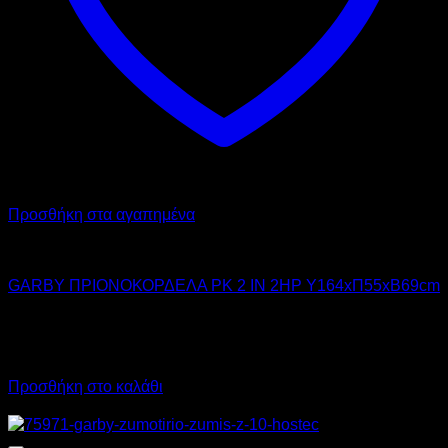
Προσθήκη στα αγαπημένα
GARBY
GARBY ΠΡΙΟΝΟΚΟΡΔΕΛΑ PK 2 IN 2HP Υ164xΠ55xΒ69cm
2.700,00
€
χωρίς ΦΠΑ
2.025,00
€
χωρίς ΦΠΑ
3.348,00
€
με ΦΠΑ
2.511,00
€
με ΦΠΑ
Προσθήκη στο καλάθι
Προσφορά!