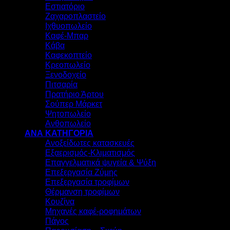
Εστιατόριο
Ζαχαροπλαστείο
Ιχθυοπωλείο
Καφέ-Μπαρ
Κάβα
Καφεκοπτείο
Κρεοπωλείο
Ξενοδοχείο
Πιτσαρία
Πρατήριο Άρτου
Σούπερ Μάρκετ
Ψητοπωλείο
Ανθοπωλείο
ΑΝΑ ΚΑΤΗΓΟΡΙΑ
Ανοξείδωτες κατασκευές
Εξαερισμός-Κλιματισμός
Επαγγελματικά ψυγεία & Ψύξη
Επεξεργασία Ζύμης
Επεξεργασία τροφίμων
Θέρμανση τροφίμων
Κουζίνα
Μηχανές καφέ-ροφημάτων
Πάγος