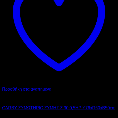
Προσθήκη στα αγαπημένα
GARBY
GARBY ΖΥΜΩΤΗΡΙΟ ΖΥΜΗΣ Z 30 0,5HP Υ76xΠ60xΒ50cm