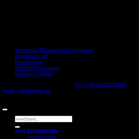
Αποστολή, Πληρωμή & Επιστροφές
Σχετικά με εμάς
Επικοινωνία
Πολιτική Απορρήτου
Πολιτική Cookies
Καβαλάρι Λαγκαδάς ΤΚ: 57200 -
Τηλ. (+30) 2321321506
-
email: info@hostec.gr
©2026
HOSTEC
|
Digital Marketing by friendsconsulting
Αναζήτηση
για:
ΑΝΑ ΕΠΙΧΕΙΡΗΣΗ
Αναψυκτήριο