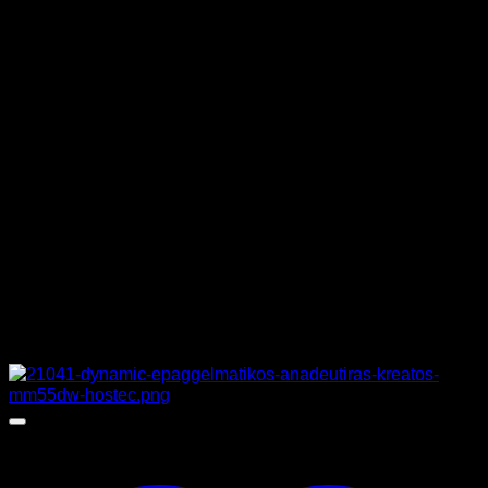
ΙΣΧΥΣ
560 W
ΤΑΣΗ
400 V
ΒΑΡΟΣ
91 κιλά
ΔΙΑΣΤΑΣΕΙΣ
56,5 x 45 x 116 cm
ΚΑΤΑΣΚΕΥΑΣΤΗΣ
ITALSERVICE/SIRMAN
Σχετικά προϊόντα
Προσφορά!