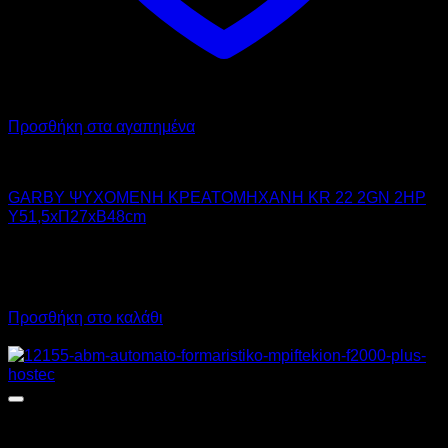
Προσθήκη στα αγαπημένα
GARBY
GARBY ΨΥΧΟΜΕΝΗ ΚΡΕΑΤΟΜΗΧΑΝΗ KR 22 2GN 2HP
Υ51,5xΠ27xΒ48cm
2.970,00
€
χωρίς ΦΠΑ
2.227,00
€
χωρίς ΦΠΑ
3.682,80
€
με ΦΠΑ
2.761,48
€
με ΦΠΑ
Προσθήκη στο καλάθι
Προσφορά!