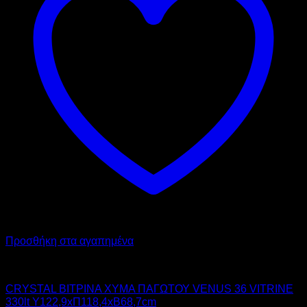
Προσθήκη στα αγαπημένα
CRYSTAL
CRYSTAL ΒΙΤΡΙΝΑ ΧΥΜΑ ΠΑΓΩΤΟΥ VENUS 36 VΙTRINE
330lt Υ122,9xΠ118,4xΒ68,7cm