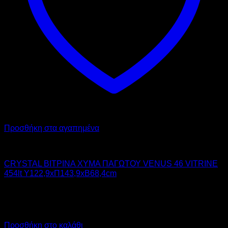
Προσθήκη στα αγαπημένα
CRYSTAL
CRYSTAL ΒΙΤΡΙΝΑ ΧΥΜΑ ΠΑΓΩΤΟΥ VENUS 46 VITRINE
454lt Υ122,9xΠ143,9xΒ68,4cm
1.364,00
€
χωρίς ΦΠΑ
1.031,00
€
χωρίς ΦΠΑ
1.691,36
€
με ΦΠΑ
1.278,44
€
με ΦΠΑ
Προσθήκη στο καλάθι