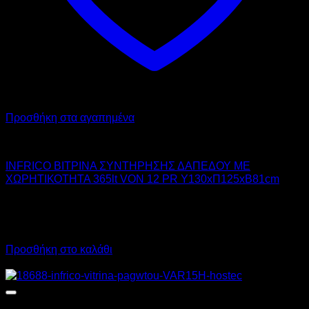
Προσθήκη στα αγαπημένα
INFRICO
INFRICO ΒΙΤΡΙΝΑ ΣΥΝΤΗΡΗΣΗΣ ΔΑΠΕΔΟΥ ΜΕ
ΧΩΡΗΤΙΚΟΤΗΤΑ 365lt VON 12 PR Υ130xΠ125xΒ81cm
5.990,00
€
χωρίς ΦΠΑ
4.492,74
€
χωρίς ΦΠΑ
7.427,60
€
με ΦΠΑ
5.571,00
€
με ΦΠΑ
Προσθήκη στο καλάθι
Προσφορά!