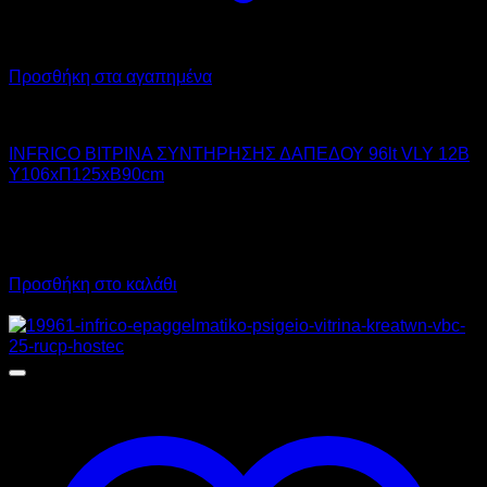
Προσθήκη στα αγαπημένα
INFRICO
INFRICO ΒΙΤΡΙΝΑ ΣΥΝΤΗΡΗΣΗΣ ΔΑΠΕΔΟΥ 96lt VLY 12B
Υ106xΠ125xΒ90cm
4.415,00
€
χωρίς ΦΠΑ
3.306,45
€
χωρίς ΦΠΑ
5.474,60
€
με ΦΠΑ
4.100,00
€
με ΦΠΑ
Προσθήκη στο καλάθι
Προσφορά!