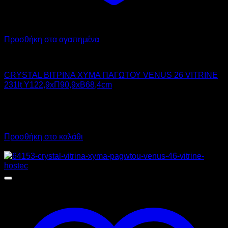
Προσθήκη στα αγαπημένα
CRYSTAL
CRYSTAL ΒΙΤΡΙΝΑ ΧΥΜΑ ΠΑΓΩΤΟΥ VENUS 26 VΙTRINE
231lt Υ122,9xΠ90,9xΒ68,4cm
1.167,00
€
χωρίς ΦΠΑ
882,00
€
χωρίς ΦΠΑ
1.447,08
€
με ΦΠΑ
1.093,68
€
με ΦΠΑ
Προσθήκη στο καλάθι
Προσφορά!