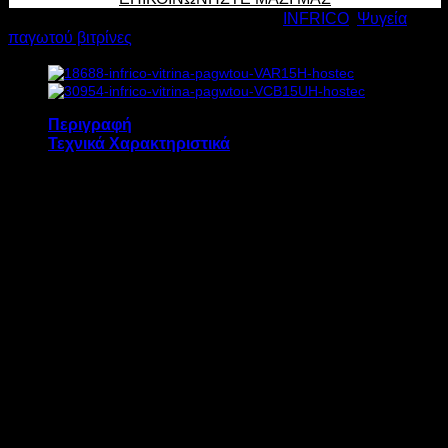
VCB18UH
Κωδικός προϊόντος:
6137
Κατηγορίες:
INFRICO
,
Ψυγεία
Υ132xΠ187,5xΒ111,5cm
παγωτού βιτρίνες
ποσότητα
Περιγραφή
Τεχνικά Χαρακτηριστικά
Η βιτρίνα παγωτού INFRICO VCB18UH διαθέτει:
Βεβιασμένη ψύξη
Αυτόματη απόψυξη
Αυτόματη εξάτμιση νερών
Ηλεκτρονικό θερμόμετρο θερμοστάτη
Θερμαινόμενο αντιθαμβωτικό εμπρός
κρύσταλλο