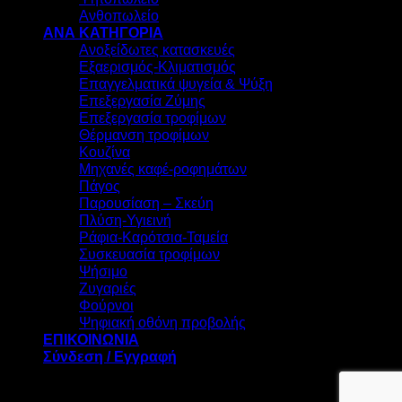
Ανθοπωλείο
ΑΝΑ ΚΑΤΗΓΟΡΙΑ
Ανοξείδωτες κατασκευές
Εξαερισμός-Κλιματισμός
Επαγγελματικά ψυγεία & Ψύξη
Επεξεργασία Ζύμης
Επεξεργασία τροφίμων
Θέρμανση τροφίμων
Κουζίνα
Μηχανές καφέ-ροφημάτων
Πάγος
Παρουσίαση – Σκεύη
Πλύση-Υγιεινή
Ράφια-Καρότσια-Ταμεία
Συσκευασία τροφίμων
Ψήσιμο
Ζυγαριές
Φούρνοι
Ψηφιακή οθόνη προβολής
ΕΠΙΚΟΙΝΩΝΙΑ
Σύνδεση / Εγγραφή