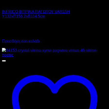
INFRICO
INFRICO ΒΙΤΡΙΝΑ ΠΑΓΩΤΟΥ VAR15H
Υ132xΠ156,2xΒ114,5cm
11.440,00
€
χωρίς ΦΠΑ
7.150,00
€
χωρίς ΦΠΑ
14.185,60
€
με ΦΠΑ
8.866,00
€
με ΦΠΑ
Προσθήκη στο καλάθι
Προσφορά!