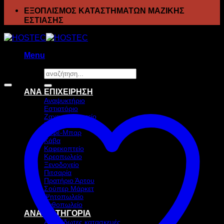
ΕΞΟΠΛΙΣΜΟΣ ΚΑΤΑΣΤΗΜΑΤΩΝ ΜΑΖΙΚΗΣ
ΕΣΤΙΑΣΗΣ
Menu
Αναζήτηση
Προσφορά!
για:
ΑΝΑ ΕΠΙΧΕΙΡΗΣΗ
Αναψυκτήριο
Εστιατόριο
Ζαχαροπλαστείο
Ιχθυοπωλείο
Καφέ-Μπαρ
Κάβα
Καφεκοπτείο
Κρεοπωλείο
Ξενοδοχείο
Πιτσαρία
Πρατήριο Άρτου
Σούπερ Μάρκετ
Ψητοπωλείο
Ανθοπωλείο
ΑΝΑ ΚΑΤΗΓΟΡΙΑ
Ανοξείδωτες κατασκευές