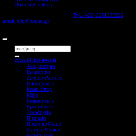
Πολιτική Cookies
Καβαλάρι Λαγκαδάς ΤΚ: 57200 -
Τηλ. (+30) 2321321506
-
email: info@hostec.gr
©2026
HOSTEC
|
Digital Marketing by friendsconsulting
Αναζήτηση
για:
ΑΝΑ ΕΠΙΧΕΙΡΗΣΗ
Αναψυκτήριο
Εστιατόριο
Ζαχαροπλαστείο
Ιχθυοπωλείο
Καφέ-Μπαρ
Κάβα
Καφεκοπτείο
Κρεοπωλείο
Ξενοδοχείο
Πιτσαρία
Πρατήριο Άρτου
Σούπερ Μάρκετ
Ψητοπωλείο