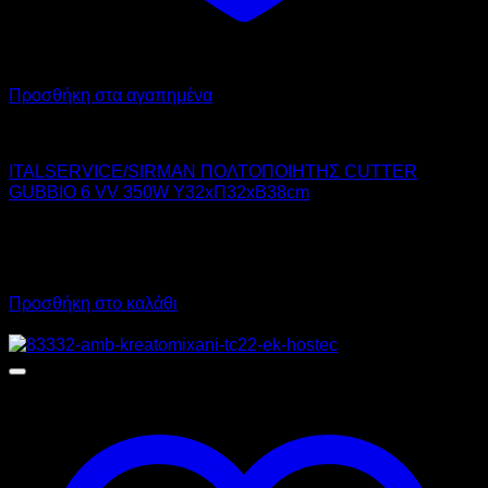
Προσθήκη στα αγαπημένα
ITAL-SERVICE
ITALSERVICE/SIRMAN ΠΟΛΤΟΠΟΙΗΤΗΣ CUTTER
GUBBIO 6 VV 350W Υ32xΠ32xΒ38cm
1.700,00
€
χωρίς ΦΠΑ
760,00
€
χωρίς ΦΠΑ
2.108,00
€
με ΦΠΑ
942,40
€
με ΦΠΑ
Προσθήκη στο καλάθι
Προσφορά!