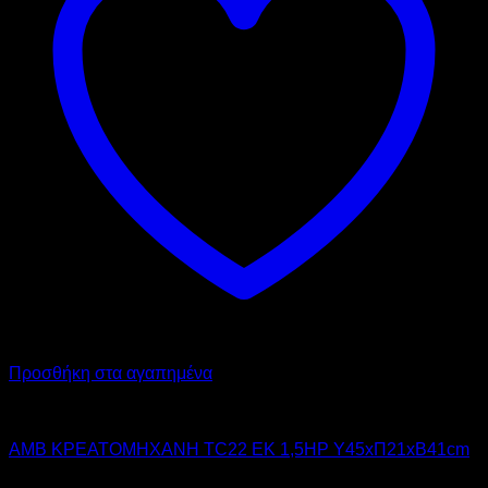
Προσθήκη στα αγαπημένα
AMB
AMB ΚΡΕΑΤΟΜΗΧΑΝΗ TC22 EK 1,5HP Υ45xΠ21xΒ41cm