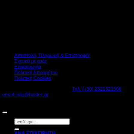
Αποστολή, Πληρωμή & Επιστροφές
Σχετικά με εμάς
Επικοινωνία
Πολιτική Απορρήτου
Πολιτική Cookies
Καβαλάρι Λαγκαδάς ΤΚ: 57200 -
Τηλ. (+30) 2321321506
-
email: info@hostec.gr
©2026
HOSTEC
|
Digital Marketing by friendsconsulting
Αναζήτηση
για:
ΑΝΑ ΕΠΙΧΕΙΡΗΣΗ