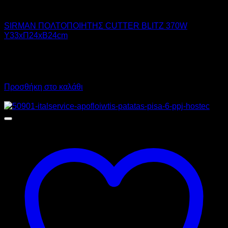
SIRMAN
SIRMAN ΠΟΛΤΟΠΟΙΗΤΗΣ CUTTER BLITZ 370W
Υ33xΠ24xΒ24cm
1.000,00
€
χωρίς ΦΠΑ
700,00
€
χωρίς ΦΠΑ
1.240,00
€
με ΦΠΑ
868,00
€
με ΦΠΑ
Προσθήκη στο καλάθι
Προσφορά!