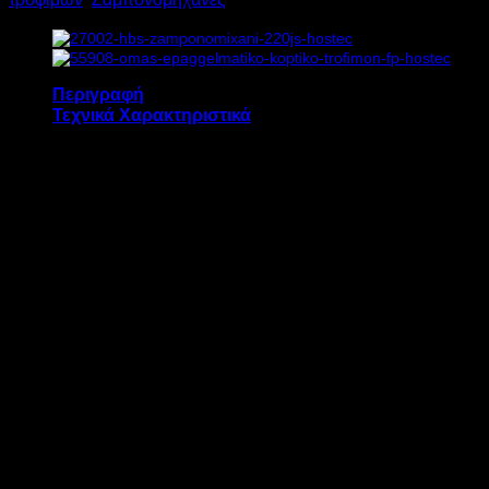
Περιγραφή
Τεχνικά Χαρακτηριστικά
Η ζαμπονομηχανή HBS 195JS διαθέτει:
Λειτουργία πλάγιας κοπής
Ειδική βάση με διπλή μπάρα
Ενσωματωμένο μηχανισμό για το
ακόνισμα του μαχαιριού
Ρυθμιστή πάχους φέτας από 0 έως 15 mm
Μετάδοση κίνησης με οδοντωτούς ιμάντες
Μικροδιακόπτης που σταματά τη μηχανή
όταν λύνουμε το μαχαίρι