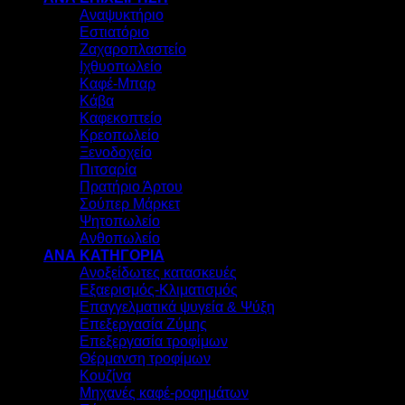
Αναψυκτήριο
Εστιατόριο
Ζαχαροπλαστείο
Ιχθυοπωλείο
Καφέ-Μπαρ
Κάβα
Καφεκοπτείο
Κρεοπωλείο
Ξενοδοχείο
Πιτσαρία
Πρατήριο Άρτου
Σούπερ Μάρκετ
Ψητοπωλείο
Ανθοπωλείο
ΑΝΑ ΚΑΤΗΓΟΡΙΑ
Ανοξείδωτες κατασκευές
Εξαερισμός-Κλιματισμός
Επαγγελματικά ψυγεία & Ψύξη
Επεξεργασία Ζύμης
Επεξεργασία τροφίμων
Θέρμανση τροφίμων
Κουζίνα
Μηχανές καφέ-ροφημάτων