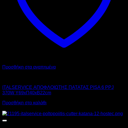
Προσθήκη στα αγαπημένα
ITAL-SERVICE
ITALSERVICE ΑΠΟΦΛΟΙΩΤΗΣ ΠΑΤΑΤΑΣ PISA 6 PPJ
370W Υ69xΠ40xΒ22cm
Προσθήκη στο καλάθι
Αυτό
Προσφορά!
το
προϊόν
έχει