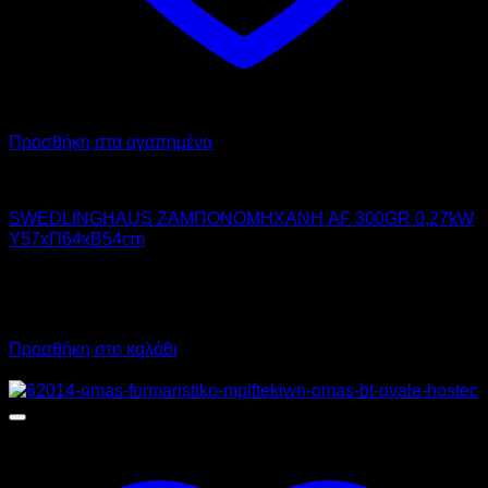
Προσθήκη στα αγαπημένα
SWEDLINGHAUS
SWEDLINGHAUS ΖΑΜΠΟΝΟΜΗΧΑΝΗ AF 300GR 0,27kW
Υ57xΠ64xΒ54cm
1.420,00
€
χωρίς ΦΠΑ
945,00
€
χωρίς ΦΠΑ
1.760,80
€
με ΦΠΑ
1.171,80
€
με ΦΠΑ
Προσθήκη στο καλάθι
Προσφορά!