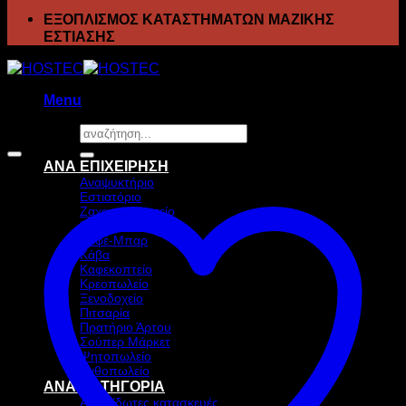
ΕΞΟΠΛΙΣΜΟΣ ΚΑΤΑΣΤΗΜΑΤΩΝ ΜΑΖΙΚΗΣ
ΕΣΤΙΑΣΗΣ
Menu
Αναζήτηση
Προσφορά!
για:
ΑΝΑ ΕΠΙΧΕΙΡΗΣΗ
Αναψυκτήριο
Εστιατόριο
Ζαχαροπλαστείο
Ιχθυοπωλείο
Καφέ-Μπαρ
Κάβα
Καφεκοπτείο
Κρεοπωλείο
Ξενοδοχείο
Πιτσαρία
Πρατήριο Άρτου
Σούπερ Μάρκετ
Ψητοπωλείο
Ανθοπωλείο
ΑΝΑ ΚΑΤΗΓΟΡΙΑ
Ανοξείδωτες κατασκευές