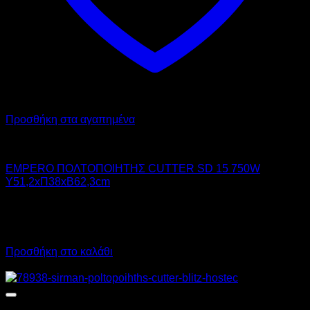
Προσθήκη στα αγαπημένα
EMPERO
EMPERO ΠΟΛΤΟΠΟΙΗΤΗΣ CUTTER SD 15 750W
Υ51,2xΠ38xΒ62,3cm
1.750,00
€
χωρίς ΦΠΑ
1.225,00
€
χωρίς ΦΠΑ
2.170,00
€
με ΦΠΑ
1.519,00
€
με ΦΠΑ
Προσθήκη στο καλάθι
Προσφορά!