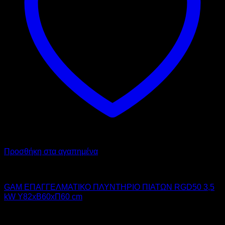
Προσθήκη στα αγαπημένα
GAM
GAM ΕΠΑΓΓΕΛΜΑΤΙΚΟ ΠΛΥΝΤΗΡΙΟ ΠΙΑΤΩΝ RGD50 3,5
kW Υ82xΒ60xΠ60 cm
3.150,00
€
χωρίς ΦΠΑ
2.015,00
€
χωρίς ΦΠΑ