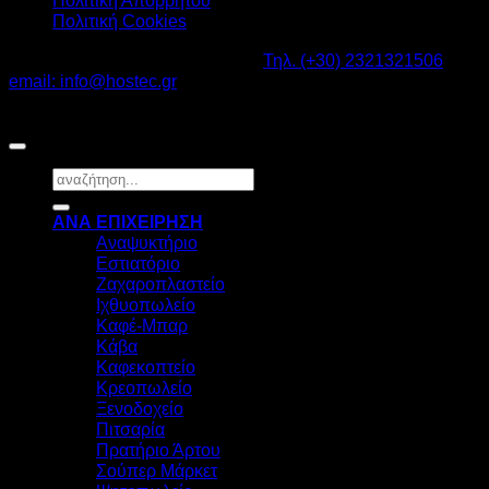
Πολιτική Απορρήτου
Πολιτική Cookies
Καβαλάρι Λαγκαδάς ΤΚ: 57200 -
Τηλ. (+30) 2321321506
-
email: info@hostec.gr
©2026
HOSTEC
|
Digital Marketing by friendsconsulting
Αναζήτηση
για:
ΑΝΑ ΕΠΙΧΕΙΡΗΣΗ
Αναψυκτήριο
Εστιατόριο
Ζαχαροπλαστείο
Ιχθυοπωλείο
Καφέ-Μπαρ
Κάβα
Καφεκοπτείο
Κρεοπωλείο
Ξενοδοχείο
Πιτσαρία
Πρατήριο Άρτου
Σούπερ Μάρκετ