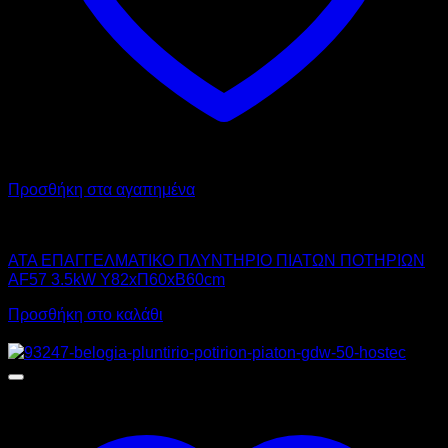
Προσθήκη στα αγαπημένα
ATA
ATA ΕΠΑΓΓΕΛΜΑΤΙΚΟ ΠΛΥΝΤΗΡΙΟ ΠΙΑΤΩΝ ΠΟΤΗΡΙΩΝ
AF57 3.5kW Υ82xΠ60xΒ60cm
Προσθήκη στο καλάθι
Αυτό
Προσφορά!
το
προϊόν
έχει
πολλαπλές
παραλλαγές.
Οι