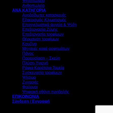
Ψητοπωλείο
Ανθοπωλείο
ΑΝΑ ΚΑΤΗΓΟΡΙΑ
Ανοξείδωτες κατασκευές
Εξαερισμός-Κλιματισμός
Επαγγελματικά ψυγεία & Ψύξη
Επεξεργασία Ζύμης
Επεξεργασία τροφίμων
Θέρμανση τροφίμων
Κουζίνα
Μηχανές καφέ-ροφημάτων
Πάγος
Παρουσίαση – Σκεύη
Πλύση-Υγιεινή
Ράφια-Καρότσια-Ταμεία
Συσκευασία τροφίμων
Ψήσιμο
Ζυγαριές
Φούρνοι
Ψηφιακή οθόνη προβολής
ΕΠΙΚΟΙΝΩΝΙΑ
Σύνδεση / Εγγραφή