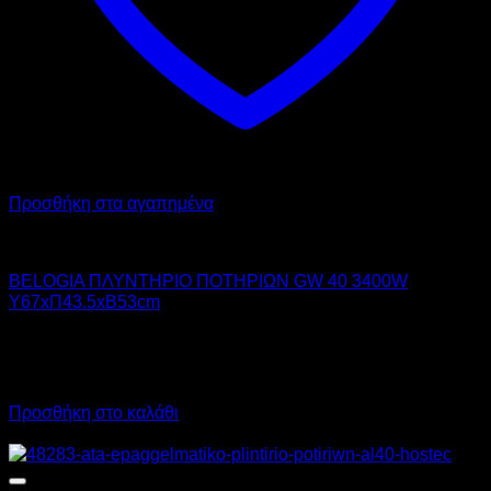
Προσθήκη στα αγαπημένα
BELOGIA
BELOGIA ΠΛΥΝΤΗΡΙΟ ΠΟΤΗΡΙΩΝ GW 40 3400W
Υ67xΠ43.5xΒ53cm
1.455,00
€
χωρίς ΦΠΑ
1.020,00
€
χωρίς ΦΠΑ
1.804,20
€
με ΦΠΑ
1.264,80
€
με ΦΠΑ
Προσθήκη στο καλάθι
Προσφορά!