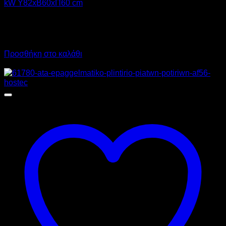
kW Υ82xΒ60xΠ60 cm
3.300,00
€
χωρίς ΦΠΑ
2.115,00
€
χωρίς ΦΠΑ
4.092,00
€
με ΦΠΑ
2.622,60
€
με ΦΠΑ
Προσθήκη στο καλάθι
Προσφορά!