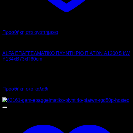
Προσθήκη στα αγαπημένα
ALFA
ALFA ΕΠΑΓΓΕΛΜΑΤΙΚΟ ΠΛΥΝΤΗΡΙΟ ΠΙΑΤΩΝ A1200 5 kW
Υ134xΒ73xΠ60cm
4.018,00
€
χωρίς ΦΠΑ
2.800,00
€
χωρίς ΦΠΑ
4.982,32
€
με ΦΠΑ
3.472,00
€
με ΦΠΑ
Προσθήκη στο καλάθι
Προσφορά!