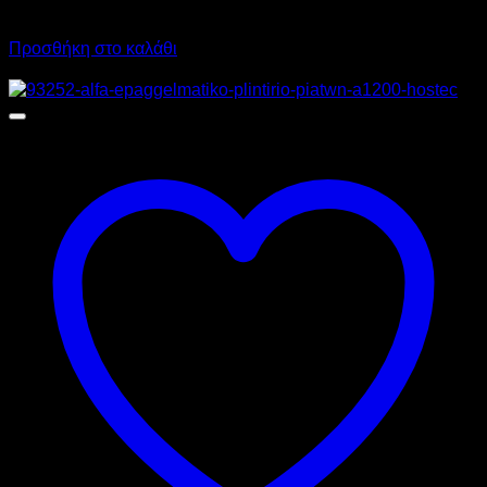
3.906,00
€
με ΦΠΑ
2.498,60
€
με ΦΠΑ
Προσθήκη στο καλάθι
Προσφορά!