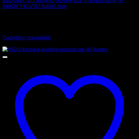
BELOGIA ΠΛΥΝΤΗΡΙΟ ΠΟΤΗΡΙΩΝ -ΠΙΑΤΩΝ GDW 50
5400W Υ82xΠ57.5xΒ60.5cm
2.070,00
€
χωρίς ΦΠΑ
1.450,00
€
χωρίς ΦΠΑ
2.566,80
€
με ΦΠΑ
1.798,00
€
με ΦΠΑ
Προσθήκη στο καλάθι
Προσφορά!