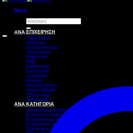
Menu
Αναζήτηση
για:
Προσφορά!
ΑΝΑ ΕΠΙΧΕΙΡΗΣΗ
Αναψυκτήριο
Εστιατόριο
Ζαχαροπλαστείο
Ιχθυοπωλείο
Καφέ-Μπαρ
Κάβα
Καφεκοπτείο
Κρεοπωλείο
Ξενοδοχείο
Πιτσαρία
Πρατήριο Άρτου
Σούπερ Μάρκετ
Ψητοπωλείο
Ανθοπωλείο
ΑΝΑ ΚΑΤΗΓΟΡΙΑ
Ανοξείδωτες κατασκευές
Εξαερισμός-Κλιματισμός
Επαγγελματικά ψυγεία & Ψύξη
Επεξεργασία Ζύμης
Επεξεργασία τροφίμων
Θέρμανση τροφίμων