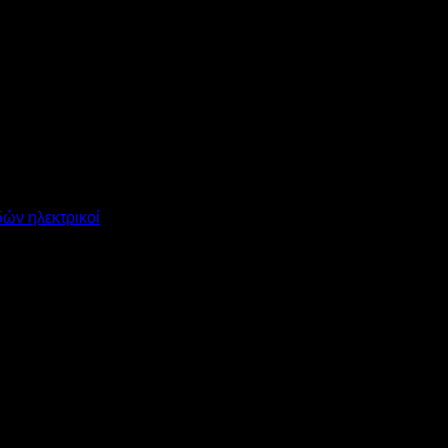
δών ηλεκτρικοί
Σ ΦΟΥΡΝΟΣ EKF 416NTUD