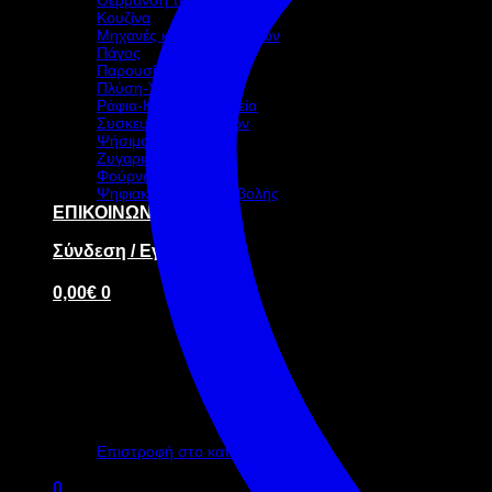
Κουζίνα
Μηχανές καφέ-ροφημάτων
Πάγος
Παρουσίαση – Σκεύη
Πλύση-Υγιεινή
Ράφια-Καρότσια-Ταμεία
Συσκευασία τροφίμων
Ψήσιμο
Ζυγαριές
Φούρνοι
Ψηφιακή οθόνη προβολής
ΕΠΙΚΟΙΝΩΝΙΑ
Σύνδεση / Εγγραφή
0,00
€
0
Κανένα προϊόν στο καλάθι σας.
Επιστροφή στο κατάστημα
0