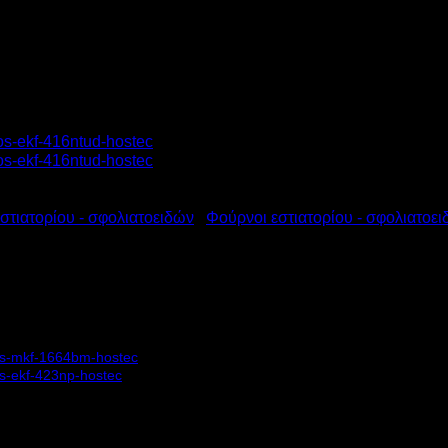
στιατορίου - σφολιατοειδών
/
Φούρνοι εστιατορίου - σφολιατοει
ΚΛΟΘΕΡΜΙΚΟΣ ΗΛΕΚΤΡΙΚΟ
m