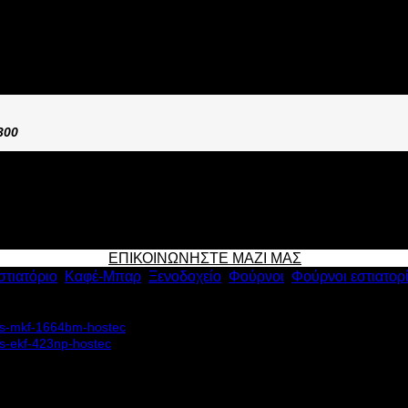
ΝΟΣ EKA EKF 416NTUD
300
ΕΠΙΚΟΙΝΩΝΗΣΤΕ ΜΑΖΙ ΜΑΣ
στιατόριο
,
Καφέ-Μπαρ
,
Ξενοδοχείο
,
Φούρνοι
,
Φούρνοι εστιατορ