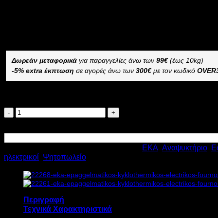
3.013,20
€
με ΦΠΑ
2.109,24
€
με ΦΠΑ
Διαθέσιμο από 10 ημέρες και άνω
ΕΠΑΓΓΕΛΜΑΤΙΚΟΣ ΚΥΚΛΟΘΕΡΜΙΚΟΣ ΗΛΕΚΤΡΙΚΟΣ ΦΟΥΡ
Δωρεάν μεταφορικά
για παραγγελίες άνω των
99€
(έως 10kg)
-5% extra έκπτωση
σε αγορές άνω των
300€
με τον κωδικό
OVER
Διαθέσιμο κατόπιν παραγγελίας
EKA
ΕΠΑΓΓΕΛΜΑΤΙΚΟΣ
Προσθήκη στο καλάθι
ΚΥΚΛΟΘΕΡΜΙΚΟΣ
ΗΛΕΚΤΡΙΚΟΣ
Κωδικός προϊόντος:
22265
Κατηγορίες:
EKA
,
Αναψυκτήριο
,
Ε
ΦΟΥΡΝΟΣ
ηλεκτρικοί
,
Ψητοπωλείο
EKF
416NTUD
6.4kW
Υ63.4xΠ78.4xΒ75.4cm
ποσότητα
Περιγραφή
Τεχνικά Χαρακτηριστικά