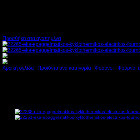
Προσθήκη στα αγαπημένα
Αρχική σελίδα
/
Προϊόντα ανά κατηγορία
/
Φούρνοι
/
Φούρνοι ε
EKA ΕΠΑΓΓΕΛΜΑΤΙΚΟΣ ΚΥ
6.4kW Υ63.4xΠ78.4xΒ75.4c
2.430,00
€
χωρίς ΦΠΑ
1.701,00
€
χωρίς ΦΠΑ