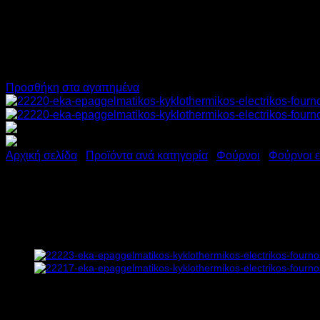
Προσθήκη στα αγαπημένα
Αρχική σελίδα
/
Προϊόντα ανά κατηγορία
/
Φούρνοι
/
Φούρνοι ε
EKA ΕΠΑΓΓΕΛΜΑΤΙΚΟΣ ΚΥ
11.4kW Υ85xΠ73xΒ84.9cm
6.156,00
€
χωρίς ΦΠΑ
4.309,00
€
χωρίς ΦΠΑ