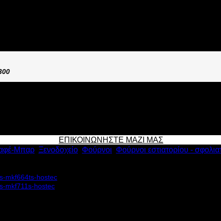
ΟΣ EKA MKF 711 TS
300
ΕΠΙΚΟΙΝΩΝΗΣΤΕ ΜΑΖΙ ΜΑΣ
αφέ-Μπαρ
,
Ξενοδοχείο
,
Φούρνοι
,
Φούρνοι εστιατορίου - σφολια