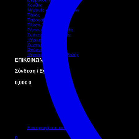
Κουζίνα
Μηχανές καφέ-ροφημάτων
Πάγος
Παρουσίαση – Σκεύη
Πλύση-Υγιεινή
Ράφια-Καρότσια-Ταμεία
Συσκευασία τροφίμων
Ψήσιμο
Ζυγαριές
Φούρνοι
Ψηφιακή οθόνη προβολής
ΕΠΙΚΟΙΝΩΝΙΑ
Σύνδεση / Εγγραφή
0,00
€
0
Κανένα προϊόν στο καλάθι σας.
Επιστροφή στο κατάστημα
0