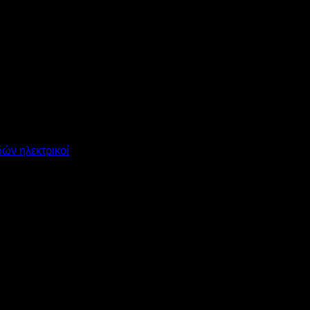
δών ηλεκτρικοί
 ΦΟΥΡΝΟΣ MKF 711TS