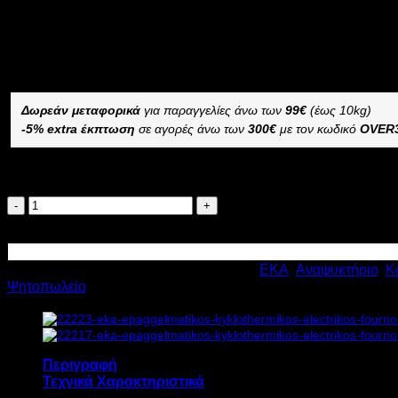
7.633,44
€
με ΦΠΑ
5.343,16
€
με ΦΠΑ
Διαθέσιμο από 10 ημέρες και άνω
ΕΠΑΓΓΕΛΜΑΤΙΚΟΣ ΚΥΚΛΟΘΕΡΜΙΚΟΣ ΗΛΕΚΤΡΙΚΟΣ ΦΟΥΡΝ
Δωρεάν μεταφορικά
για παραγγελίες άνω των
99€
(έως 10kg)
-5% extra έκπτωση
σε αγορές άνω των
300€
με τον κωδικό
OVER
Διαθέσιμο κατόπιν παραγγελίας
EKA
ΕΠΑΓΓΕΛΜΑΤΙΚΟΣ
Προσθήκη στο καλάθι
ΚΥΚΛΟΘΕΡΜΙΚΟΣ
ΗΛΕΚΤΡΙΚΟΣ
Κωδικός προϊόντος:
22220
Κατηγορίες:
EKA
,
Αναψυκτήριο
,
Κ
ΦΟΥΡΝΟΣ
Ψητοπωλείο
MKF
711TS
11.4kW
Υ85xΠ73xΒ84.9cm
ποσότητα
Περιγραφή
Τεχνικά Χαρακτηριστικά