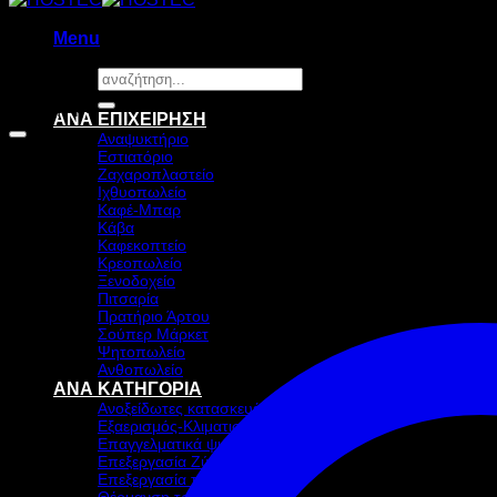
Menu
Αναζήτηση
για:
Προσφορά!
ΑΝΑ ΕΠΙΧΕΙΡΗΣΗ
Αναψυκτήριο
Εστιατόριο
Ζαχαροπλαστείο
Ιχθυοπωλείο
Καφέ-Μπαρ
Κάβα
Καφεκοπτείο
Κρεοπωλείο
Ξενοδοχείο
Πιτσαρία
Πρατήριο Άρτου
Σούπερ Μάρκετ
Ψητοπωλείο
Ανθοπωλείο
ΑΝΑ ΚΑΤΗΓΟΡΙΑ
Ανοξείδωτες κατασκευές
Εξαερισμός-Κλιματισμός
Επαγγελματικά ψυγεία & Ψύξη
Επεξεργασία Ζύμης
Επεξεργασία τροφίμων
Θέρμανση τροφίμων