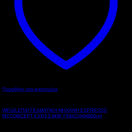
Προσθήκη στα αγαπημένα
WEGA
WEGA ΕΠΑΓΓΕΛΜΑΤΙΚΗ ΜΗΧΑΝΗ ESPRESSO
MYCONCEPT EVD3 5.6kW Υ59xΠ104xΒ60cm
14.200,00
€
χωρίς ΦΠΑ
9.940,00
€
χωρίς ΦΠΑ