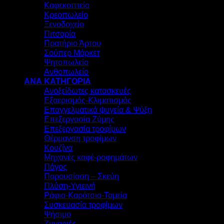
Καφεκοπτείο
Κρεοπωλείο
Ξενοδοχείο
Πιτσαρία
Πρατήριο Άρτου
Σούπερ Μάρκετ
Ψητοπωλείο
Ανθοπωλείο
ΑΝΑ ΚΑΤΗΓΟΡΙΑ
Ανοξείδωτες κατασκευές
Εξαερισμός-Κλιματισμός
Επαγγελματικά ψυγεία & Ψύξη
Επεξεργασία Ζύμης
Επεξεργασία τροφίμων
Θέρμανση τροφίμων
Κουζίνα
Μηχανές καφέ-ροφημάτων
Πάγος
Παρουσίαση – Σκεύη
Πλύση-Υγιεινή
Ράφια-Καρότσια-Ταμεία
Συσκευασία τροφίμων
Ψήσιμο
Ζυγαριές