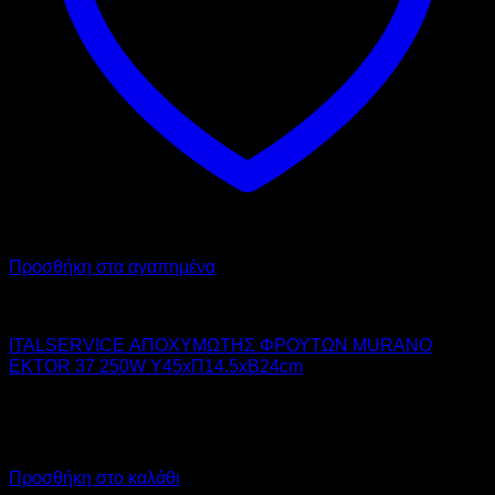
Προσθήκη στα αγαπημένα
ITAL-SERVICE
ITALSERVICE ΑΠΟΧΥΜΩΤΗΣ ΦΡΟΥΤΩΝ MURANO
EKTOR 37 250W Υ45xΠ14.5xΒ24cm
382,00
€
χωρίς ΦΠΑ
285,00
€
χωρίς ΦΠΑ
473,68
€
με ΦΠΑ
353,40
€
με ΦΠΑ
Προσθήκη στο καλάθι