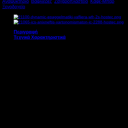
Αναψυκτήριο
,
Βαφλιέρες
,
Ζαχαροπλαστείο
,
Καφέ-Μπαρ
,
1.6kW
Ξενοδοχείο
Υ30xΠ25xΒ45cm
ποσότητα
Περιγραφή
Τεχνικά Χαρακτηριστικά
Η επαγγελματική βαφλιέρα DYNAMIC WFR-1S
διαθέτει:
Περιστροφή 180° για ομοιόμορφο ψήσιμο
της βάφλας.
Αντικολλητικές αποσπώμενες πλάκες.
Ανοξείδωτη κατασκευή.
Εύρος Θερμοκρασίας: 50°- 300°C.
ΜΟΝΤΕΛΟ
WFR-1S