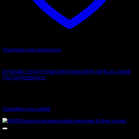
Προσθήκη στα αγαπημένα
DYNAMIC
DYNAMIC ΕΠΑΓΓΕΛΜΑΤΙΚΗ ΒΑΦΛΙΕΡΑ WFR-2S 2.6kW
Υ31,5xΠ50xΒ54cm
380,00
€
χωρίς ΦΠΑ
266,00
€
χωρίς ΦΠΑ
471,20
€
με ΦΠΑ
329,84
€
με ΦΠΑ
Προσθήκη στο καλάθι
Προσφορά!