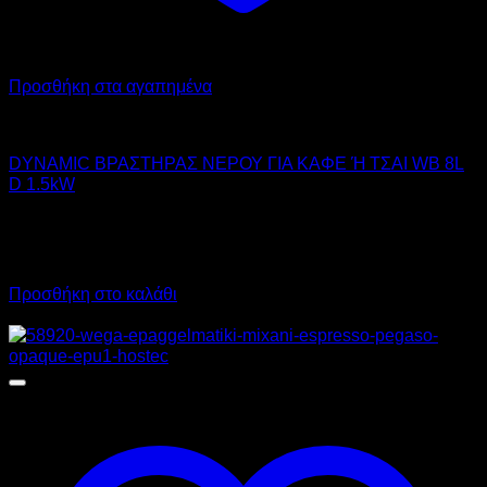
Προσθήκη στα αγαπημένα
DYNAMIC
DYNAMIC ΒΡΑΣΤΗΡΑΣ ΝΕΡΟΥ ΓΙΑ ΚΑΦΕ Ή ΤΣΑΙ WB 8L
D 1.5kW
104,00
€
χωρίς ΦΠΑ
72,00
€
χωρίς ΦΠΑ
128,96
€
με ΦΠΑ
89,28
€
με ΦΠΑ
Προσθήκη στο καλάθι
Προσφορά!