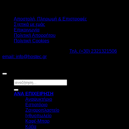
Αποστολή, Πληρωμή & Επιστροφές
Σχετικά με εμάς
Επικοινωνία
Πολιτική Απορρήτου
Πολιτική Cookies
Καβαλάρι Λαγκαδάς ΤΚ: 57200 -
Τηλ. (+30) 2321321506
-
email: info@hostec.gr
©2026
HOSTEC
|
Digital Marketing by friendsconsulting
Αναζήτηση
για:
ΑΝΑ ΕΠΙΧΕΙΡΗΣΗ
Αναψυκτήριο
Εστιατόριο
Ζαχαροπλαστείο
Ιχθυοπωλείο
Καφέ-Μπαρ
Κάβα