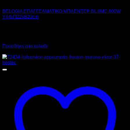
BELOGIA
BELOGIA ΕΠΑΓΓΕΛΜΑΤΙΚΟ ΜΠΛΕΝΤΕΡ BL 6MC 800W
Υ44xΠ22xΒ23cm
245,00
€
χωρίς ΦΠΑ
170,00
€
χωρίς ΦΠΑ
303,80
€
με ΦΠΑ
210,80
€
με ΦΠΑ
Προσθήκη στο καλάθι
Προσφορά!