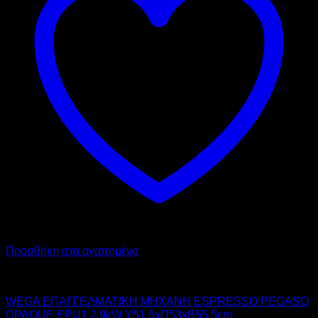
Προσθήκη στα αγαπημένα
WEGA
WEGA ΕΠΑΓΓΕΛΜΑΤΙΚΗ ΜΗΧΑΝΗ ESPRESSO PEGASO
OPAQUE EPU1 2.9kW Υ51.5xΠ53xΒ55.5cm