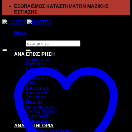
ΕΞΟΠΛΙΣΜΟΣ ΚΑΤΑΣΤΗΜΑΤΩΝ ΜΑΖΙΚΗΣ
ΕΣΤΙΑΣΗΣ
Menu
Αναζήτηση
Προσφορά!
για:
ΑΝΑ ΕΠΙΧΕΙΡΗΣΗ
Αναψυκτήριο
Εστιατόριο
Ζαχαροπλαστείο
Ιχθυοπωλείο
Καφέ-Μπαρ
Κάβα
Καφεκοπτείο
Κρεοπωλείο
Ξενοδοχείο
Πιτσαρία
Πρατήριο Άρτου
Σούπερ Μάρκετ
Ψητοπωλείο
Ανθοπωλείο
ΑΝΑ ΚΑΤΗΓΟΡΙΑ
Ανοξείδωτες κατασκευές