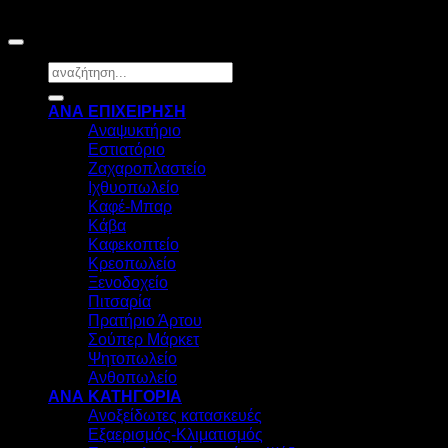
©2026
HOSTEC
|
Digital Marketing by friendsconsulting
Αναζήτηση
για:
ΑΝΑ ΕΠΙΧΕΙΡΗΣΗ
Αναψυκτήριο
Εστιατόριο
Ζαχαροπλαστείο
Ιχθυοπωλείο
Καφέ-Μπαρ
Κάβα
Καφεκοπτείο
Κρεοπωλείο
Ξενοδοχείο
Πιτσαρία
Πρατήριο Άρτου
Σούπερ Μάρκετ
Ψητοπωλείο
Ανθοπωλείο
ΑΝΑ ΚΑΤΗΓΟΡΙΑ
Ανοξείδωτες κατασκευές
Εξαερισμός-Κλιματισμός