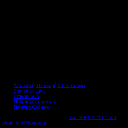
T
Αποστολή, Πληρωμή & Επιστροφές
Σχετικά με εμάς
Επικοινωνία
Πολιτική Απορρήτου
Πολιτική Cookies
Καβαλάρι Λαγκαδάς ΤΚ: 57200 -
Τηλ. (+30) 2321321506
-
email: info@hostec.gr