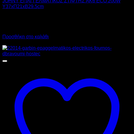
JOHNY ΕΠΑΓΓΕΛΜΑΤΙΚΟΣ ΣΤΙΦΤΗΣ AK6 ECO 200W
Υ37xΠ21xΒ29.5cm
230,00
€
χωρίς ΦΠΑ
207,00
€
χωρίς ΦΠΑ
285,20
€
με ΦΠΑ
256,68
€
με ΦΠΑ
Προσθήκη στο καλάθι
Προσφορά!