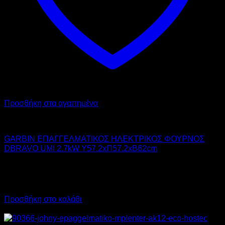
Προσθήκη στα αγαπημένα
GARBIN
GARBIN ΕΠΑΓΓΕΛΜΑΤΙΚΟΣ ΗΛΕΚΤΡΙΚΟΣ ΦΟΥΡΝΟΣ
DBRAVO UMI 2.7kW Υ57.2xΠ57.2xΒ62cm
1.350,00
€
χωρίς ΦΠΑ
1.013,00
€
χωρίς ΦΠΑ
1.674,00
€
με ΦΠΑ
1.256,12
€
με ΦΠΑ
Προσθήκη στο καλάθι
Προσφορά!