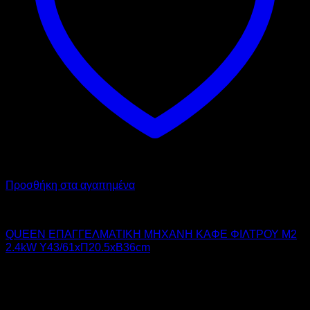
Προσθήκη στα αγαπημένα
QUEEN
QUEEN ΕΠΑΓΓΕΛΜΑΤΙΚΗ ΜΗΧΑΝΗ ΚΑΦΕ ΦΙΛΤΡΟΥ M2
2.4kW Υ43/61xΠ20.5xΒ36cm
570,00
€
χωρίς ΦΠΑ
400,00
€
χωρίς ΦΠΑ
706,80
€
με ΦΠΑ
496,00
€
με ΦΠΑ