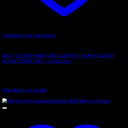
Προσθήκη στα αγαπημένα
BARTSCHER
BARTSCHER ΗΜΙ ΕΠΑΓΓΕΛΜΑΤΙΚΗ ΑΦΡΟΓΑΛΙΕΡΑ
MSI400 600W Υ18xΠ12.5xΒ15cm
140,00
€
χωρίς ΦΠΑ
98,00
€
χωρίς ΦΠΑ
173,60
€
με ΦΠΑ
121,52
€
με ΦΠΑ
Προσθήκη στο καλάθι
Προσφορά!