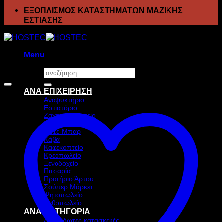
ΕΞΟΠΛΙΣΜΟΣ ΚΑΤΑΣΤΗΜΑΤΩΝ ΜΑΖΙΚΗΣ
ΕΣΤΙΑΣΗΣ
Menu
Αναζήτηση
Προσφορά!
για:
ΑΝΑ ΕΠΙΧΕΙΡΗΣΗ
Αναψυκτήριο
Εστιατόριο
Ζαχαροπλαστείο
Ιχθυοπωλείο
Καφέ-Μπαρ
Κάβα
Καφεκοπτείο
Κρεοπωλείο
Ξενοδοχείο
Πιτσαρία
Πρατήριο Άρτου
Σούπερ Μάρκετ
Ψητοπωλείο
Ανθοπωλείο
ΑΝΑ ΚΑΤΗΓΟΡΙΑ
Ανοξείδωτες κατασκευές