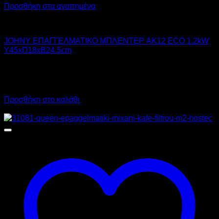
Προσθήκη στα αγαπημένα
JOHNY
JOHNY ΕΠΑΓΓΕΛΜΑΤΙΚΟ ΜΠΛΕΝΤΕΡ AK12 ECO 1.2kW
Υ45xΠ18xΒ24.5cm
323,00
€
χωρίς ΦΠΑ
290,00
€
χωρίς ΦΠΑ
400,52
€
με ΦΠΑ
359,60
€
με ΦΠΑ
Προσθήκη στο καλάθι
Προσφορά!