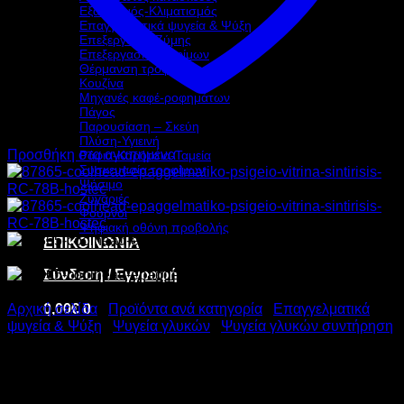
Εξαερισμός-Κλιματισμός
Επαγγελματικά ψυγεία & Ψύξη
Επεξεργασία Ζύμης
Επεξεργασία τροφίμων
Θέρμανση τροφίμων
Κουζίνα
Μηχανές καφέ-ροφημάτων
Πάγος
Παρουσίαση – Σκεύη
Πλύση-Υγιεινή
Προσθήκη στα αγαπημένα
Ράφια-Καρότσια-Ταμεία
Συσκευασία τροφίμων
Ψήσιμο
Ζυγαριές
Φούρνοι
Ψηφιακή οθόνη προβολής
ΕΠΙΚΟΙΝΩΝΙΑ
Σύνδεση / Εγγραφή
0,00
€
0
Αρχική σελίδα
/
Προϊόντα ανά κατηγορία
/
Επαγγελματικά
ψυγεία & Ψύξη
/
Ψυγεία γλυκών
/
Ψυγεία γλυκών συντήρηση
COOLHEAD ΒΙΤΡΙΝΑ