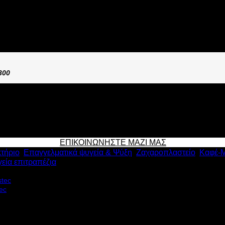
ΠΙΠΕΔΑ ΜΕ ΧΩΡΗΤΙΚΟΤΗΤΑ 58lt RC 58W
300
ΕΠΙΚΟΙΝΩΝΗΣΤΕ ΜΑΖΙ ΜΑΣ
τήριο
,
Επαγγελματικά ψυγεία & Ψύξη
,
Ζαχαροπλαστείο
,
Καφέ-
εία επιτραπέζια