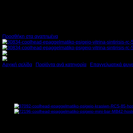
Προσθήκη στα αγαπημένα
Αρχική σελίδα
/
Προϊόντα ανά κατηγορία
/
Επαγγελματικά ψυγε
COOLHEAD ΒΙΤΡΙΝΑ ΣΥΝΤΗ
ΧΩΡΗΤΙΚΟΤΗΤΑ 58lt RC 58
608,00
€
χωρίς ΦΠΑ
438,00
€
χωρίς ΦΠΑ