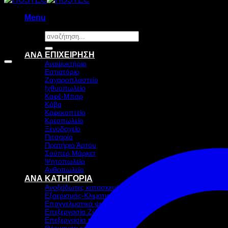
Menu
Αναζήτηση
για:
Προσφορά!
ΑΝΑ ΕΠΙΧΕΙΡΗΣΗ
Αναψυκτήριο
Εστιατόριο
Ζαχαροπλαστείο
Ιχθυοπωλείο
Καφέ-Μπαρ
Κάβα
Καφεκοπτείο
Κρεοπωλείο
Ξενοδοχείο
Πιτσαρία
Πρατήριο Άρτου
Σούπερ Μάρκετ
Ψητοπωλείο
Ανθοπωλείο
ΑΝΑ ΚΑΤΗΓΟΡΙΑ
Ανοξείδωτες κατασκευές
Εξαερισμός-Κλιματισμός
Επαγγελματικά ψυγεία & Ψύξη
Επεξεργασία Ζύμης
Επεξεργασία τροφίμων
Θέρμανση τροφίμων