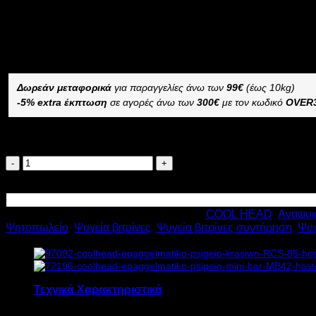
753,92
€
με ΦΠΑ
543,12
€
με ΦΠΑ
Διαθέσιμο από 4 έως 10 ημέρες
COOL HEAD ΒΙΤΡΙΝΑ ΣΥΝΤΗΡΗΣΗΣ ΕΠΙΤΡΑΠΕΖΙΑ ΜΕ 3 Ε
Δωρεάν μεταφορικά
για παραγγελίες άνω των
99€
(έως 10kg)
-5% extra έκπτωση
σε αγορές άνω των
300€
με τον κωδικό
OVER
Διαθέσιμο κατόπιν παραγγελίας
COOLHEAD
ΒΙΤΡΙΝΑ
Προσθήκη στο καλάθι
ΣΥΝΤΗΡΗΣΗΣ
ΕΠΙΤΡΑΠΕΖΙΑ
Κωδικός προϊόντος:
16943
Κατηγορίες:
COOL HEAD
,
Αναψυκ
ΜΕ
Ψητοπωλείο
,
Ψυγεία βιτρίνες
,
Ψυγεία βιτρίνες συντήρηση
,
Ψυγ
3
ΕΠΙΠΕΔΑ
ΜΕ
ΧΩΡΗΤΙΚΟΤΗΤΑ
58lt
Τεχνικά Χαρακτηριστικά
RC
58W