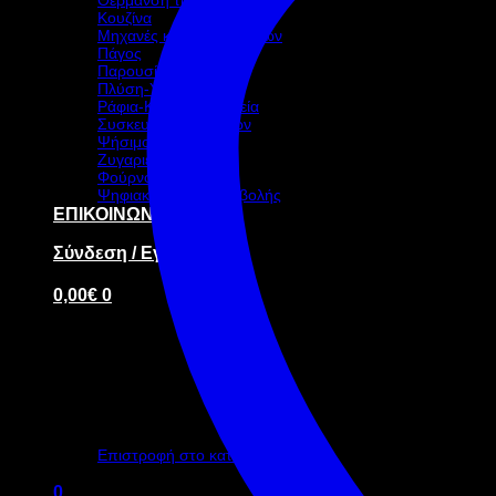
Κουζίνα
Μηχανές καφέ-ροφημάτων
Πάγος
Παρουσίαση – Σκεύη
Πλύση-Υγιεινή
Ράφια-Καρότσια-Ταμεία
Συσκευασία τροφίμων
Ψήσιμο
Ζυγαριές
Φούρνοι
Ψηφιακή οθόνη προβολής
ΕΠΙΚΟΙΝΩΝΙΑ
Σύνδεση / Εγγραφή
0,00
€
0
Κανένα προϊόν στο καλάθι σας.
Επιστροφή στο κατάστημα
0