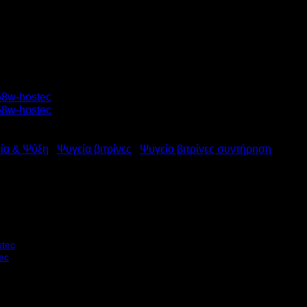
ία & Ψύξη
/
Ψυγεία βιτρίνες
/
Ψυγεία βιτρίνες συντήρηση
ΡΗΣΗΣ ΕΠΙΤΡΑΠΕΖΙΑ ΜΕ 3
W Υ81xΠ42,8xΒ38,6cm