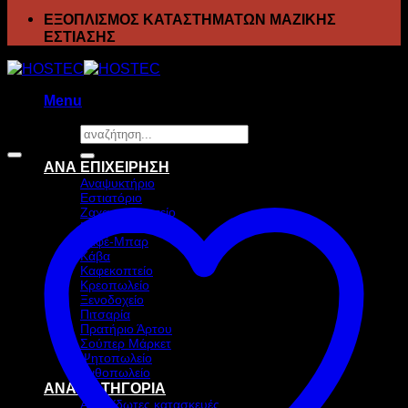
ΕΞΟΠΛΙΣΜΟΣ ΚΑΤΑΣΤΗΜΑΤΩΝ ΜΑΖΙΚΗΣ
ΕΣΤΙΑΣΗΣ
Menu
Αναζήτηση
Προσφορά!
για:
ΑΝΑ ΕΠΙΧΕΙΡΗΣΗ
Αναψυκτήριο
Εστιατόριο
Ζαχαροπλαστείο
Ιχθυοπωλείο
Καφέ-Μπαρ
Κάβα
Καφεκοπτείο
Κρεοπωλείο
Ξενοδοχείο
Πιτσαρία
Πρατήριο Άρτου
Σούπερ Μάρκετ
Ψητοπωλείο
Ανθοπωλείο
ΑΝΑ ΚΑΤΗΓΟΡΙΑ
Ανοξείδωτες κατασκευές