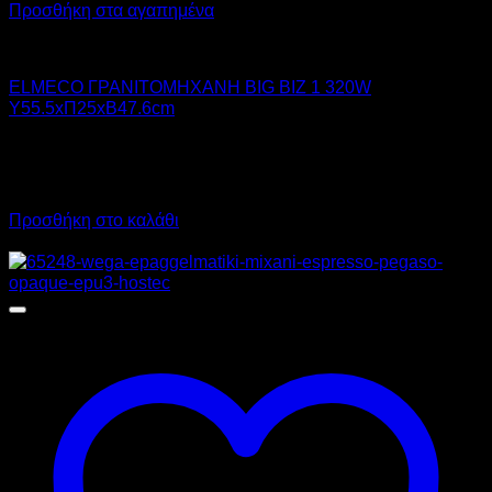
Προσθήκη στα αγαπημένα
ELMECO
ELMECO ΓΡΑΝΙΤΟΜΗΧΑΝΗ BIG BIZ 1 320W
Υ55.5xΠ25xΒ47.6cm
1.190,00
€
χωρίς ΦΠΑ
833,00
€
χωρίς ΦΠΑ
1.475,60
€
με ΦΠΑ
1.032,92
€
με ΦΠΑ
Προσθήκη στο καλάθι
Προσφορά!