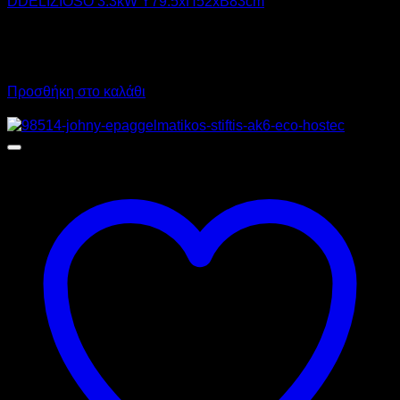
DDELIZIOSO 3.3kW Υ79.5xΠ52xΒ83cm
1.990,00
€
χωρίς ΦΠΑ
1.493,00
€
χωρίς ΦΠΑ
2.467,60
€
με ΦΠΑ
1.851,32
€
με ΦΠΑ
Προσθήκη στο καλάθι
Προσφορά!