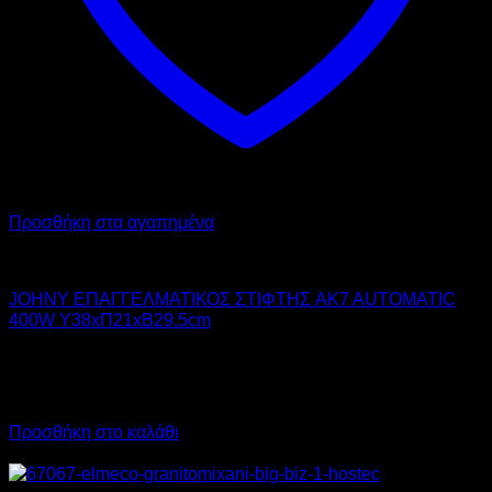
Προσθήκη στα αγαπημένα
JOHNY
JOHNY ΕΠΑΓΓΕΛΜΑΤΙΚΟΣ ΣΤΙΦΤΗΣ AK7 AUTOMATIC
400W Υ38xΠ21xΒ29.5cm
359,00
€
χωρίς ΦΠΑ
325,00
€
χωρίς ΦΠΑ
445,16
€
με ΦΠΑ
403,00
€
με ΦΠΑ
Προσθήκη στο καλάθι
Προσφορά!