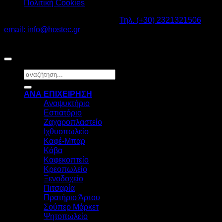
Πολιτική Cookies
Καβαλάρι Λαγκαδάς ΤΚ: 57200 -
Τηλ. (+30) 2321321506
-
email: info@hostec.gr
©2026
HOSTEC
|
Digital Marketing by friendsconsulting
Αναζήτηση
για:
ΑΝΑ ΕΠΙΧΕΙΡΗΣΗ
Αναψυκτήριο
Εστιατόριο
Ζαχαροπλαστείο
Ιχθυοπωλείο
Καφέ-Μπαρ
Κάβα
Καφεκοπτείο
Κρεοπωλείο
Ξενοδοχείο
Πιτσαρία
Πρατήριο Άρτου
Σούπερ Μάρκετ
Ψητοπωλείο