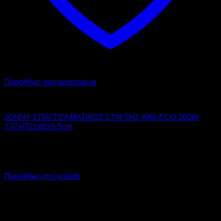
Προσθήκη στα αγαπημένα
JOHNY
JOHNY ΕΠΑΓΓΕΛΜΑΤΙΚΟΣ ΣΤΙΦΤΗΣ AK6 ECO 200W
Υ37xΠ21xΒ29.5cm
230,00
€
χωρίς ΦΠΑ
207,00
€
χωρίς ΦΠΑ
285,20
€
με ΦΠΑ
256,68
€
με ΦΠΑ
Προσθήκη στο καλάθι
V