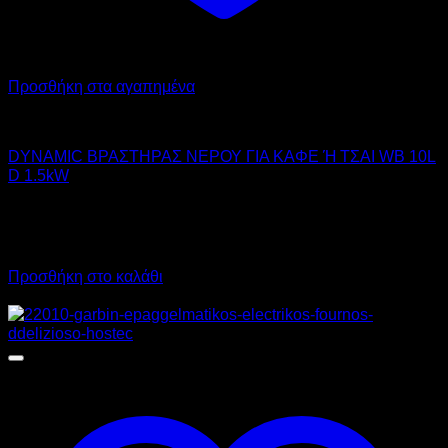
Προσθήκη στα αγαπημένα
DYNAMIC
DYNAMIC ΒΡΑΣΤΗΡΑΣ ΝΕΡΟΥ ΓΙΑ ΚΑΦΕ Ή ΤΣΑΙ WB 10L
D 1.5kW
112,00
€
χωρίς ΦΠΑ
79,00
€
χωρίς ΦΠΑ
138,88
€
με ΦΠΑ
97,96
€
με ΦΠΑ
Προσθήκη στο καλάθι
Προσφορά!