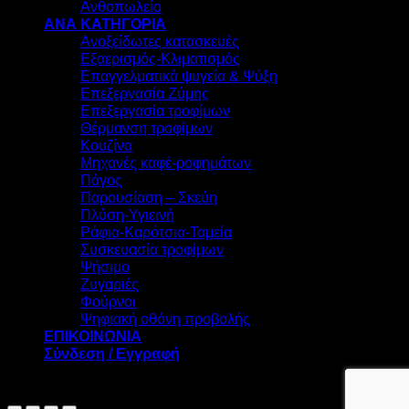
Ανθοπωλείο
ΑΝΑ ΚΑΤΗΓΟΡΙΑ
Ανοξείδωτες κατασκευές
Εξαερισμός-Κλιματισμός
Επαγγελματικά ψυγεία & Ψύξη
Επεξεργασία Ζύμης
Επεξεργασία τροφίμων
Θέρμανση τροφίμων
Κουζίνα
Μηχανές καφέ-ροφημάτων
Πάγος
Παρουσίαση – Σκεύη
Πλύση-Υγιεινή
Ράφια-Καρότσια-Ταμεία
Συσκευασία τροφίμων
Ψήσιμο
Ζυγαριές
Φούρνοι
Ψηφιακή οθόνη προβολής
ΕΠΙΚΟΙΝΩΝΙΑ
Σύνδεση / Εγγραφή