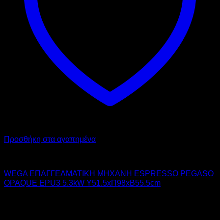
Προσθήκη στα αγαπημένα
WEGA
WEGA ΕΠΑΓΓΕΛΜΑΤΙΚΗ ΜΗΧΑΝΗ ESPRESSO PEGASO
OPAQUE EPU3 5.3kW Υ51.5xΠ98xΒ55.5cm
4.610,00
€
χωρίς ΦΠΑ
3.230,00
€
χωρίς ΦΠΑ
5.716,40
€
με ΦΠΑ
4.005,20
€
με ΦΠΑ