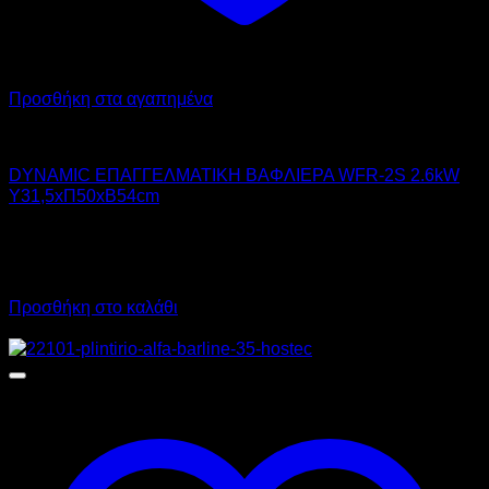
Προσθήκη στα αγαπημένα
DYNAMIC
DYNAMIC ΕΠΑΓΓΕΛΜΑΤΙΚΗ ΒΑΦΛΙΕΡΑ WFR-2S 2.6kW
Υ31,5xΠ50xΒ54cm
380,00
€
χωρίς ΦΠΑ
266,00
€
χωρίς ΦΠΑ
471,20
€
με ΦΠΑ
329,84
€
με ΦΠΑ
Προσθήκη στο καλάθι
Προσφορά!