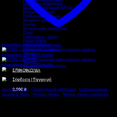
Εξαερισμός-Κλιματισμός
Επαγγελματικά ψυγεία & Ψύξη
Επεξεργασία Ζύμης
Επεξεργασία τροφίμων
Θέρμανση τροφίμων
Κουζίνα
Μηχανές καφέ-ροφημάτων
Πάγος
Παρουσίαση – Σκεύη
Πλύση-Υγιεινή
Προσθήκη στα αγαπημένα
Ράφια-Καρότσια-Ταμεία
Συσκευασία τροφίμων
Ψήσιμο
Ζυγαριές
Φούρνοι
Ψηφιακή οθόνη προβολής
ΕΠΙΚΟΙΝΩΝΙΑ
Σύνδεση / Εγγραφή
0,00
€
0
Αρχική σελίδα
/
Προϊόντα ανά κατηγορία
/
Επαγγελματικά
ψυγεία & Ψύξη
/
Ψυγεία πάγκοι
/
Ψυγεία πάγκοι κατάψυξη
COOLHEAD