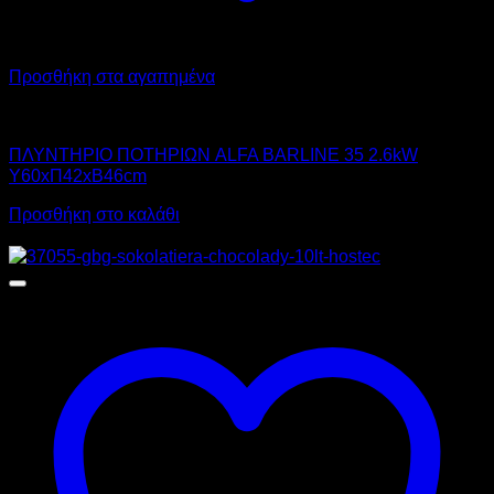
Προσθήκη στα αγαπημένα
ALFA
ΠΛΥΝΤΗΡΙΟ ΠΟΤΗΡΙΩΝ ALFA BARLINE 35 2.6kW
Υ60xΠ42xΒ46cm
Προσθήκη στο καλάθι
Αυτό
Προσφορά!
το
προϊόν
έχει
πολλαπλές
παραλλαγές.
Οι
επιλογές
μπορούν
να
επιλεγούν
στη
σελίδα