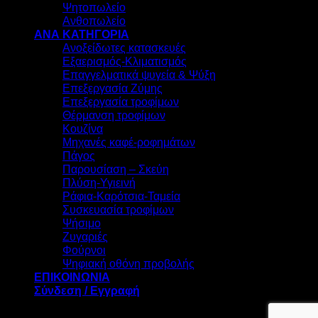
Ψητοπωλείο
Ανθοπωλείο
ΑΝΑ ΚΑΤΗΓΟΡΙΑ
Ανοξείδωτες κατασκευές
Εξαερισμός-Κλιματισμός
Επαγγελματικά ψυγεία & Ψύξη
Επεξεργασία Ζύμης
Επεξεργασία τροφίμων
Θέρμανση τροφίμων
Κουζίνα
Μηχανές καφέ-ροφημάτων
Πάγος
Παρουσίαση – Σκεύη
Πλύση-Υγιεινή
Ράφια-Καρότσια-Ταμεία
Συσκευασία τροφίμων
Ψήσιμο
Ζυγαριές
Φούρνοι
Ψηφιακή οθόνη προβολής
ΕΠΙΚΟΙΝΩΝΙΑ
Σύνδεση / Εγγραφή