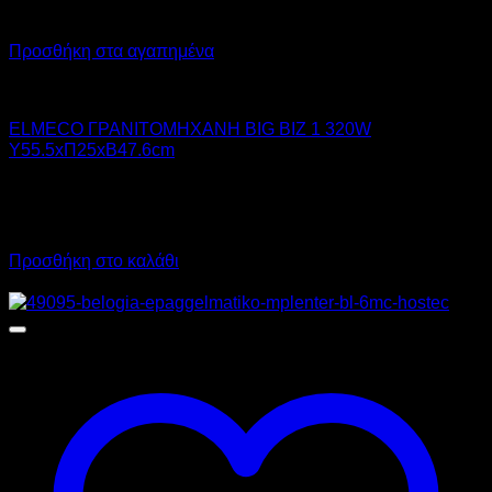
Προσθήκη στα αγαπημένα
ELMECO
ELMECO ΓΡΑΝΙΤΟΜΗΧΑΝΗ BIG BIZ 1 320W
Υ55.5xΠ25xΒ47.6cm
1.190,00
€
χωρίς ΦΠΑ
833,00
€
χωρίς ΦΠΑ
1.475,60
€
με ΦΠΑ
1.032,92
€
με ΦΠΑ
Προσθήκη στο καλάθι
Προσφορά!