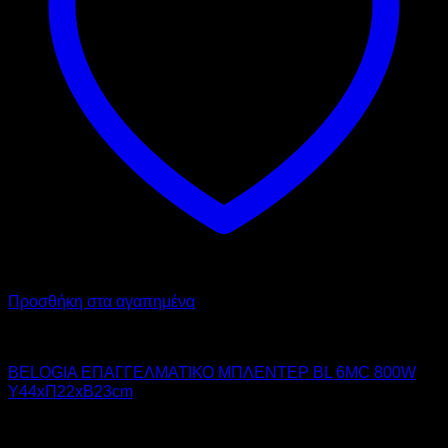
Προσθήκη στα αγαπημένα
BELOGIA
BELOGIA ΕΠΑΓΓΕΛΜΑΤΙΚΟ ΜΠΛΕΝΤΕΡ BL 6MC 800W
Υ44xΠ22xΒ23cm
245,00
€
χωρίς ΦΠΑ
170,00
€
χωρίς ΦΠΑ