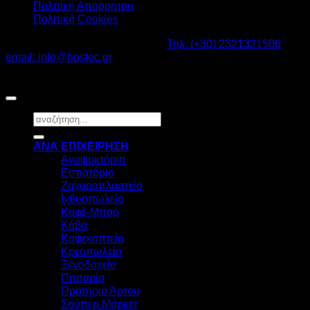
Πολιτική Απορρήτου
Πολιτική Cookies
Καβαλάρι Λαγκαδάς ΤΚ: 57200 -
Τηλ. (+30) 2321321506
-
email: info@hostec.gr
©2026
HOSTEC
|
Digital Marketing by friendsconsulting
Αναζήτηση
για:
ΑΝΑ ΕΠΙΧΕΙΡΗΣΗ
Αναψυκτήριο
Εστιατόριο
Ζαχαροπλαστείο
Ιχθυοπωλείο
Καφέ-Μπαρ
Κάβα
Καφεκοπτείο
Κρεοπωλείο
Ξενοδοχείο
Πιτσαρία
Πρατήριο Άρτου
Σούπερ Μάρκετ