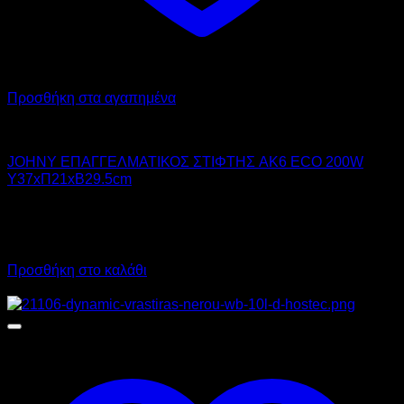
Προσθήκη στα αγαπημένα
JOHNY
JOHNY ΕΠΑΓΓΕΛΜΑΤΙΚΟΣ ΣΤΙΦΤΗΣ AK6 ECO 200W
Υ37xΠ21xΒ29.5cm
230,00
€
χωρίς ΦΠΑ
207,00
€
χωρίς ΦΠΑ
285,20
€
με ΦΠΑ
256,68
€
με ΦΠΑ
Προσθήκη στο καλάθι
Προσφορά!