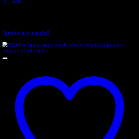
D 1.5kW
112,00
€
χωρίς ΦΠΑ
79,00
€
χωρίς ΦΠΑ
138,88
€
με ΦΠΑ
97,96
€
με ΦΠΑ
Προσθήκη στο καλάθι
Προσφορά!