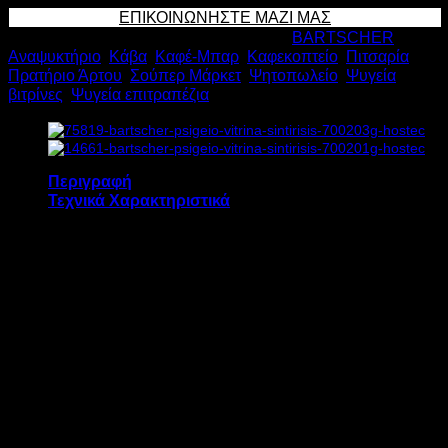
ΒΙΤΡΙΝΑ
ΕΠΙΚΟΙΝΩΝΗΣΤΕ ΜΑΖΙ ΜΑΣ
ΣΥΝΤΗΡΗΣΗΣ
Κωδικός προϊόντος:
13788
Κατηγορίες:
BARTSCHER
,
700202G
Αναψυκτήριο
,
Κάβα
,
Καφέ-Μπαρ
,
Καφεκοπτείο
,
Πιτσαρία
,
120lt
Πρατήριο Άρτου
,
Σούπερ Μάρκετ
,
Ψητοπωλείο
,
Ψυγεία
Υ68,5xΠ71xΒ57,5cm
βιτρίνες
,
Ψυγεία επιτραπέζια
ποσότητα
Περιγραφή
Τεχνικά Χαρακτηριστικά
Το ψυγείο βιτρίνα συντήρησης BARTSCHER
700202G διαθέτει:
Ενσωματωμένο ψυκτικό μηχάνημα
Ηλεκτρονικό θερμόμετρο – θερμοστάτη
Βεβιασμένη ψύξη
Εσωτερικό φωτισμό LED