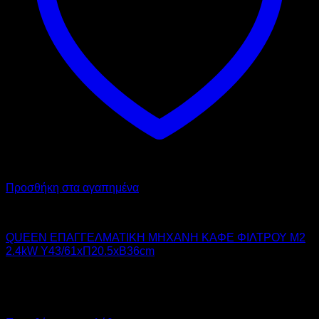
Προσθήκη στα αγαπημένα
QUEEN
QUEEN ΕΠΑΓΓΕΛΜΑΤΙΚΗ ΜΗΧΑΝΗ ΚΑΦΕ ΦΙΛΤΡΟΥ M2
2.4kW Υ43/61xΠ20.5xΒ36cm
570,00
€
χωρίς ΦΠΑ
400,00
€
χωρίς ΦΠΑ
706,80
€
με ΦΠΑ
496,00
€
με ΦΠΑ