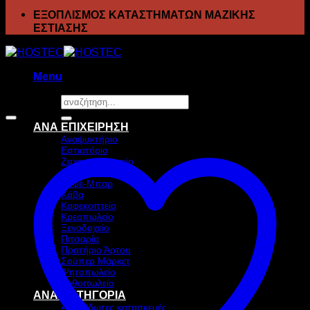
ΕΞΟΠΛΙΣΜΟΣ ΚΑΤΑΣΤΗΜΑΤΩΝ ΜΑΖΙΚΗΣ
ΕΣΤΙΑΣΗΣ
Menu
Αναζήτηση
Προσφορά!
για:
ΑΝΑ ΕΠΙΧΕΙΡΗΣΗ
Αναψυκτήριο
Εστιατόριο
Ζαχαροπλαστείο
Ιχθυοπωλείο
Καφέ-Μπαρ
Κάβα
Καφεκοπτείο
Κρεοπωλείο
Ξενοδοχείο
Πιτσαρία
Πρατήριο Άρτου
Σούπερ Μάρκετ
Ψητοπωλείο
Ανθοπωλείο
ΑΝΑ ΚΑΤΗΓΟΡΙΑ
Ανοξείδωτες κατασκευές