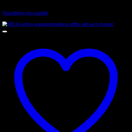
303,80
€
με ΦΠΑ
210,80
€
με ΦΠΑ
Προσθήκη στο καλάθι
Προσφορά!