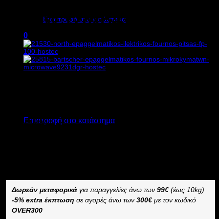
MICROWAVE14251MHLGR
Κανένα προϊόν στο καλάθι σας.
1,95kW Υ28xΒ43,5xΠ49cm
Επιστροφή στο κατάστημα
0
Καλάθι
428,00
€
χωρίς ΦΠΑ
300,00
€
χωρίς ΦΠΑ
530,72
€
με ΦΠΑ
372,00
€
με ΦΠΑ
Κανένα προϊόν στο καλάθι σας.
Επιστροφή στο κατάστημα
Άμεσα διαθέσιμο
BARTSCHER ΕΠΑΓΓΕΛΜΑΤΙΚΟΣ ΦΟΥΡΝΟΣ
ΜΙΚΡΟΚΥΜΑΤΩΝ MICROWAVE14251MHLGR
–
Δωρεάν μεταφορικά
για παραγγελίες άνω των
99€
(έως 10kg)
-5% extra έκπτωση
σε αγορές άνω των
300€
με τον κωδικό
OVER300