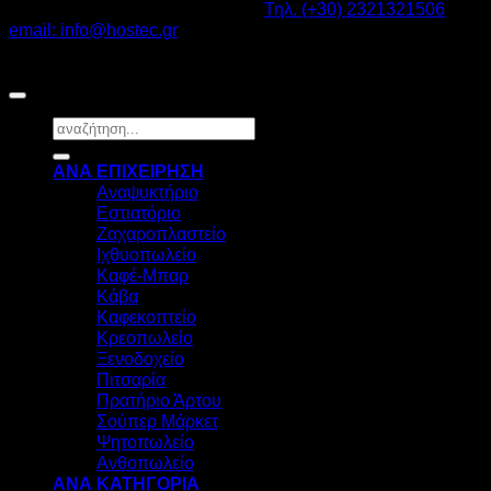
Καβαλάρι Λαγκαδάς ΤΚ: 57200 -
Τηλ. (+30) 2321321506
-
email: info@hostec.gr
©2026
HOSTEC
|
Digital Marketing by friendsconsulting
Αναζήτηση
για:
ΑΝΑ ΕΠΙΧΕΙΡΗΣΗ
Αναψυκτήριο
Εστιατόριο
Ζαχαροπλαστείο
Ιχθυοπωλείο
Καφέ-Μπαρ
Κάβα
Καφεκοπτείο
Κρεοπωλείο
Ξενοδοχείο
Πιτσαρία
Πρατήριο Άρτου
Σούπερ Μάρκετ
Ψητοπωλείο
Ανθοπωλείο
ΑΝΑ ΚΑΤΗΓΟΡΙΑ