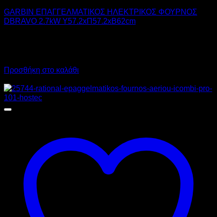
GARBIN ΕΠΑΓΓΕΛΜΑΤΙΚΟΣ ΗΛΕΚΤΡΙΚΟΣ ΦΟΥΡΝΟΣ
DBRAVO 2.7kW Υ57.2xΠ57.2xΒ62cm
1.280,00
€
χωρίς ΦΠΑ
960,00
€
χωρίς ΦΠΑ
1.587,20
€
με ΦΠΑ
1.190,40
€
με ΦΠΑ
Προσθήκη στο καλάθι
Προσφορά!