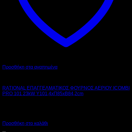
Προσθήκη στα αγαπημένα
RATIONAL
RATIONAL ΕΠΑΓΓΕΛΜΑΤΙΚΟΣ ΦΟΥΡΝΟΣ ΑΕΡΙΟΥ ICOMBI
PRO 101 23kW Υ101,4xΠ85xΒ84,2cm
17.490,00
€
χωρίς ΦΠΑ
12.250,00
€
χωρίς ΦΠΑ
21.687,60
€
με ΦΠΑ
15.190,00
€
με ΦΠΑ
Προσθήκη στο καλάθι
Προσφορά!