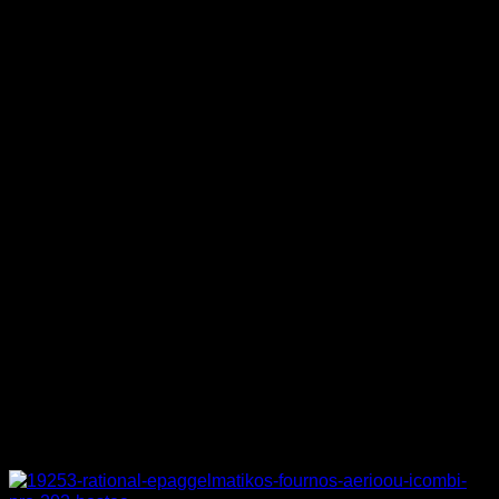
ΙΣΧΥΣ
1,95 kW
ΤΑΣΗ
230 V
ΒΑΡΟΣ
17 κιλά
ΔΙΑΣΤΑΣΕΙΣ
49 x 43,5 x 28 cm
ΚΑΤΑΣΚΕΥΑΣΤΗΣ
BARTSCHER
MPN
MICROWAVE1425MHLGR
Σχετικά προϊόντα
Προσφορά!