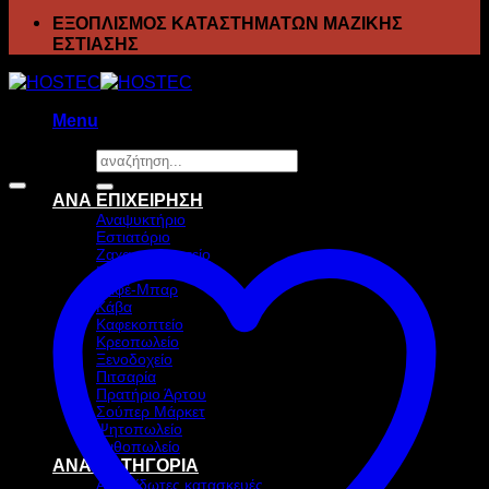
ΕΞΟΠΛΙΣΜΟΣ ΚΑΤΑΣΤΗΜΑΤΩΝ ΜΑΖΙΚΗΣ
ΕΣΤΙΑΣΗΣ
Menu
Αναζήτηση
Προσφορά!
για:
ΑΝΑ ΕΠΙΧΕΙΡΗΣΗ
Αναψυκτήριο
Εστιατόριο
Ζαχαροπλαστείο
Ιχθυοπωλείο
Καφέ-Μπαρ
Κάβα
Καφεκοπτείο
Κρεοπωλείο
Ξενοδοχείο
Πιτσαρία
Πρατήριο Άρτου
Σούπερ Μάρκετ
Ψητοπωλείο
Ανθοπωλείο
ΑΝΑ ΚΑΤΗΓΟΡΙΑ
Ανοξείδωτες κατασκευές