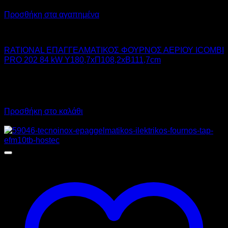
Προσθήκη στα αγαπημένα
RATIONAL
RATIONAL ΕΠΑΓΓΕΛΜΑΤΙΚΟΣ ΦΟΥΡΝΟΣ ΑΕΡΙΟΥ ICOMBI
PRO 202 84 kW Υ180,7xΠ108,2xΒ111,7cm
41.310,00
€
χωρίς ΦΠΑ
28.920,00
€
χωρίς ΦΠΑ
51.224,40
€
με ΦΠΑ
35.860,80
€
με ΦΠΑ
Προσθήκη στο καλάθι
Προσφορά!