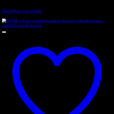
20.371,96
€
με ΦΠΑ
14.667,96
€
με ΦΠΑ
Προσθήκη στο καλάθι
Προσφορά!