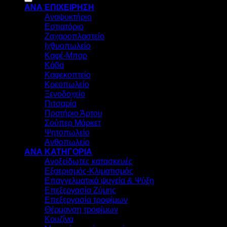
ΑΝΑ ΕΠΙΧΕΙΡΗΣΗ
Αναψυκτήριο
Εστιατόριο
Ζαχαροπλαστείο
Ιχθυοπωλείο
Καφέ-Μπαρ
Κάβα
Καφεκοπτείο
Κρεοπωλείο
Ξενοδοχείο
Πιτσαρία
Πρατήριο Άρτου
Σούπερ Μάρκετ
Ψητοπωλείο
Ανθοπωλείο
ΑΝΑ ΚΑΤΗΓΟΡΙΑ
Ανοξείδωτες κατασκευές
Εξαερισμός-Κλιματισμός
Επαγγελματικά ψυγεία & Ψύξη
Επεξεργασία Ζύμης
Επεξεργασία τροφίμων
Θέρμανση τροφίμων
Κουζίνα