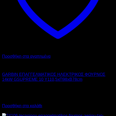
Προσθήκη στα αγαπημένα
GARBIN
GARBIN ΕΠΑΓΓΕΛΜΑΤΙΚΟΣ ΗΛΕΚΤΡΙΚΟΣ ΦΟΥΡΝΟΣ
14kW GSUPREME 10 Υ110,5xΠ98xΒ78cm
9.800,00
€
χωρίς ΦΠΑ
7.350,00
€
χωρίς ΦΠΑ
12.152,00
€
με ΦΠΑ
9.114,00
€
με ΦΠΑ
Προσθήκη στο καλάθι
Προσφορά!