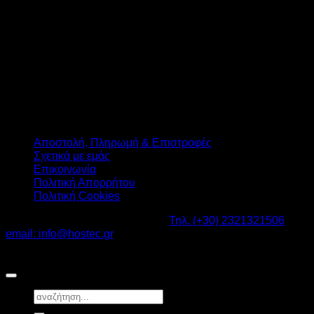
Αποστολή, Πληρωμή & Επιστροφές
Σχετικά με εμάς
Επικοινωνία
Πολιτική Απορρήτου
Πολιτική Cookies
Καβαλάρι Λαγκαδάς ΤΚ: 57200 -
Τηλ. (+30) 2321321506
-
email: info@hostec.gr
©2026
HOSTEC
|
Digital Marketing by friendsconsulting
Αναζήτηση
για: