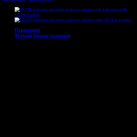
ποσότητα
Περιγραφή
Τεχνικά Χαρακτηριστικά
Η σειρά πλυντηρίων πιάτων BELOGIA GDH 100 με
καλύπτρα, διευκολύνει την διαχείριση στο πλύσιμο μεγάλου
όγκου πιάτων, ποτηριών και δίσκων Gastronorm και
Euronorm.
Είναι κατάλληλα για μεγάλα μπαρ και χώρους νυχτερινής
διασκέδασης, για κουζίνες εστιατορίων και ξενοδοχείων.
Είναι κατασκευασμένα με υψηλά στάνταρτ ποιότητας και
λειτουργούν ηλεκτρομηχανικά.
Επιπλέον, είναι εφοδιασμένα με πρεσαριστή δεξαμενή νερού,
υδραυλική αντλία στεγνωτικού και λαμπριντικού.
ΜΟΝΤΕΛΟ
GDH 100