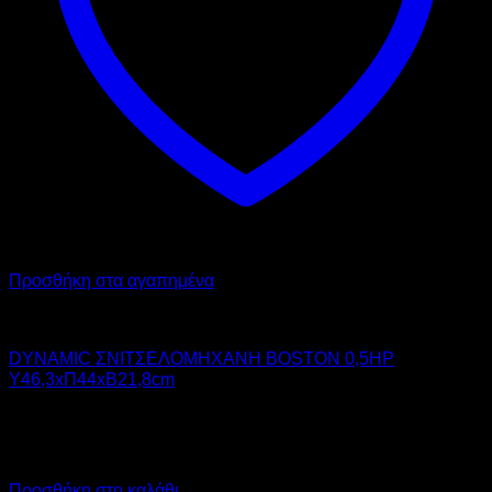
Προσθήκη στα αγαπημένα
DYNAMIC
DYNAMIC ΣΝΙΤΣΕΛΟΜΗΧΑΝΗ BOSTON 0,5HP
Υ46,3xΠ44xΒ21,8cm
1.700,00
€
χωρίς ΦΠΑ
1.160,00
€
χωρίς ΦΠΑ
2.108,00
€
με ΦΠΑ
1.438,40
€
με ΦΠΑ
Προσθήκη στο καλάθι