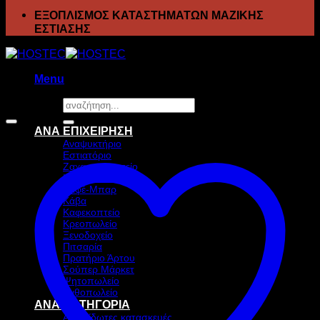
ΕΞΟΠΛΙΣΜΟΣ ΚΑΤΑΣΤΗΜΑΤΩΝ ΜΑΖΙΚΗΣ
ΕΣΤΙΑΣΗΣ
Menu
Αναζήτηση
Προσφορά!
για:
ΑΝΑ ΕΠΙΧΕΙΡΗΣΗ
Αναψυκτήριο
Εστιατόριο
Ζαχαροπλαστείο
Ιχθυοπωλείο
Καφέ-Μπαρ
Κάβα
Καφεκοπτείο
Κρεοπωλείο
Ξενοδοχείο
Πιτσαρία
Πρατήριο Άρτου
Σούπερ Μάρκετ
Ψητοπωλείο
Ανθοπωλείο
ΑΝΑ ΚΑΤΗΓΟΡΙΑ
Ανοξείδωτες κατασκευές