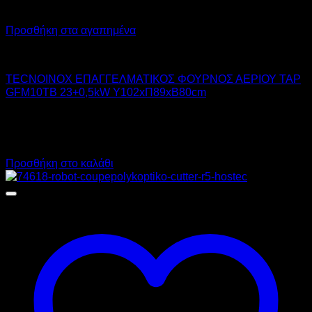
Προσθήκη στα αγαπημένα
TECNOINOX
TECNOINOX ΕΠΑΓΓΕΛΜΑΤΙΚΟΣ ΦΟΥΡΝΟΣ ΑΕΡΙΟΥ TAP
GFM10TB 23+0,5kW Υ102xΠ89xΒ80cm
19.666,00
€
χωρίς ΦΠΑ
14.160,00
€
χωρίς ΦΠΑ
24.385,84
€
με ΦΠΑ
17.558,40
€
με ΦΠΑ
Προσθήκη στο καλάθι