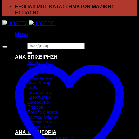
ΕΞΟΠΛΙΣΜΟΣ ΚΑΤΑΣΤΗΜΑΤΩΝ ΜΑΖΙΚΗΣ
ΕΣΤΙΑΣΗΣ
Menu
Αναζήτηση
για:
ΑΝΑ ΕΠΙΧΕΙΡΗΣΗ
Αναψυκτήριο
Εστιατόριο
Ζαχαροπλαστείο
Ιχθυοπωλείο
Καφέ-Μπαρ
Κάβα
Καφεκοπτείο
Κρεοπωλείο
Ξενοδοχείο
Πιτσαρία
Πρατήριο Άρτου
Σούπερ Μάρκετ
Ψητοπωλείο
Ανθοπωλείο
ΑΝΑ ΚΑΤΗΓΟΡΙΑ
Ανοξείδωτες κατασκευές