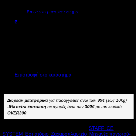
ΠΑΓΩΤΟΥ-ΠΑΣΤΕΡΙΩΣΗΣ
Κανένα προϊόν στο καλάθι σας.
RHS 15/40 3300/4800W
Επιστροφή στο κατάστημα
Υ140xΠ60xΒ83,6cm
0
Καλάθι
Call for Price
Κανένα προϊόν στο καλάθι σας.
ΜΗΧΑΝΗ ΠΑΓΩΤΟΥ-ΠΑΣΤΕΡΙΩΣΗΣ STAFF ICE RHS
Επιστροφή στο κατάστημα
15/40
–
Δωρεάν μεταφορικά
για παραγγελίες άνω των
99€
(έως 10kg)
-5% extra έκπτωση
σε αγορές άνω των
300€
με τον κωδικό
OVER300
Κωδικός προϊόντος:
10295
Κατηγορίες:
STAFF ICE
SYSTEM
,
Εστιατόριο
,
Ζαχαροπλαστείο
,
Μηχανές παγωτού-