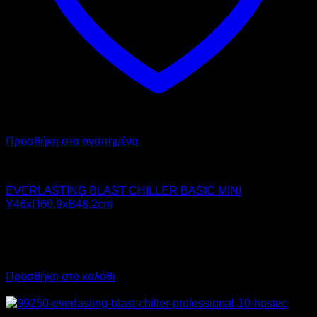
Προσθήκη στα αγαπημένα
Chiller - Freezer
EVERLASTING BLAST CHILLER BASIC MINI
Υ46xΠ60,9xΒ48,2cm
2.950,00
€
χωρίς ΦΠΑ
2.125,00
€
χωρίς ΦΠΑ
3.658,00
€
με ΦΠΑ
2.635,00
€
με ΦΠΑ
Προσθήκη στο καλάθι
Προσφορά!