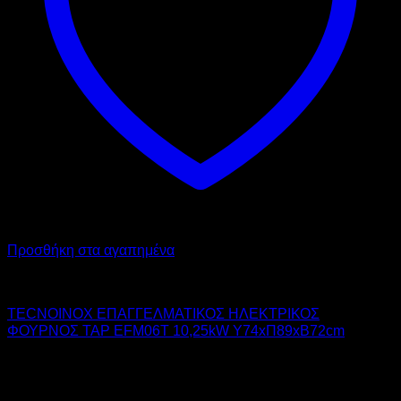
Προσθήκη στα αγαπημένα
TECNOINOX
TECNOINOX ΕΠΑΓΓΕΛΜΑΤΙΚΟΣ ΗΛΕΚΤΡΙΚΟΣ
ΦΟΥΡΝΟΣ TAP EFM06T 10,25kW Υ74xΠ89xΒ72cm
12.488,00
€
χωρίς ΦΠΑ
8.992,00
€
χωρίς ΦΠΑ
15.485,12
€
με ΦΠΑ
11.150,08
€
με ΦΠΑ