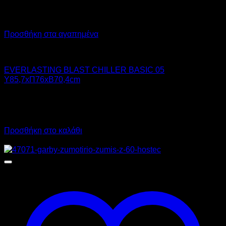
Προσθήκη στα αγαπημένα
Chiller - Freezer
EVERLASTING BLAST CHILLER BASIC 05
Υ85,7xΠ76xΒ70,4cm
4.410,00
€
χωρίς ΦΠΑ
5.468,40
€
με ΦΠΑ
Προσθήκη στο καλάθι
Προσφορά!