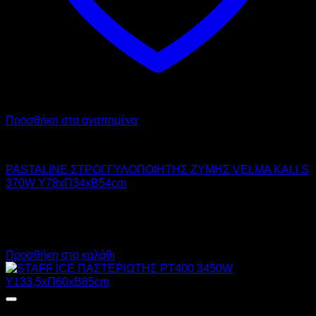
Προσθήκη στα αγαπημένα
PASTALINE
PASTALINE ΣΤΡΟΓΓΥΛΟΠΟΙΗΤΗΣ ΖΥΜΗΣ VELMA KALI S
370W Υ78xΠ34xΒ54cm
6.180,00
€
χωρίς ΦΠΑ
4.550,00
€
χωρίς ΦΠΑ
7.663,20
€
με ΦΠΑ
5.642,00
€
με ΦΠΑ
Προσθήκη στο καλάθι