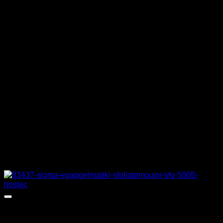
ΚΡΕΜΑ ΖΑΧΑΡΟΠΛΑΣΤΙΚΗΣ lt
15 (90min)
ΙΣΧΥΣ
3300/4800W
ΡΕΥΜΑ
400V
ΒΑΡΟΣ
290 KG
ΚΑΤΑΣΚΕΥΑΣΤΗΣ
STAFF
Σχετικά προϊόντα