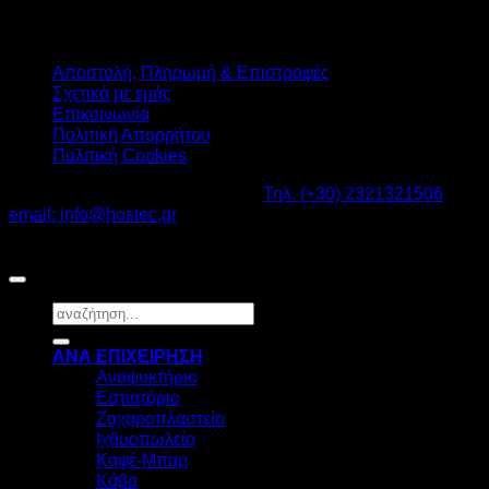
Αποστολή, Πληρωμή & Επιστροφές
Σχετικά με εμάς
Επικοινωνία
Πολιτική Απορρήτου
Πολιτική Cookies
Καβαλάρι Λαγκαδάς ΤΚ: 57200 -
Τηλ. (+30) 2321321506
-
email: info@hostec.gr
©2026
HOSTEC
|
Digital Marketing by friendsconsulting
Αναζήτηση
για:
ΑΝΑ ΕΠΙΧΕΙΡΗΣΗ
Αναψυκτήριο
Εστιατόριο
Ζαχαροπλαστείο
Ιχθυοπωλείο
Καφέ-Μπαρ
Κάβα