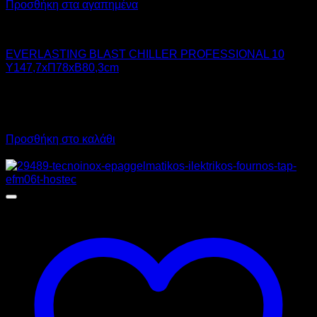
Προσθήκη στα αγαπημένα
Chiller - Freezer
EVERLASTING BLAST CHILLER PROFESSIONAL 10
Υ147,7xΠ78xΒ80,3cm
8.933,00
€
χωρίς ΦΠΑ
6.700,00
€
χωρίς ΦΠΑ
11.076,92
€
με ΦΠΑ
8.308,00
€
με ΦΠΑ
Προσθήκη στο καλάθι
Προσφορά!