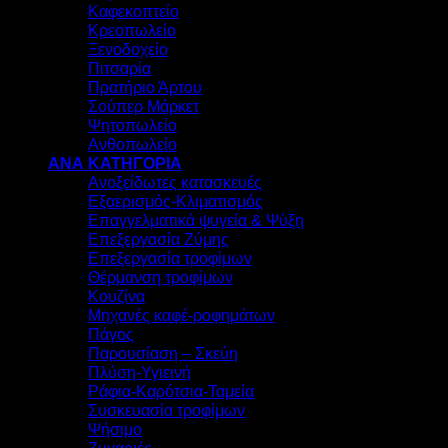
Καφεκοπτείο
Κρεοπωλείο
Ξενοδοχείο
Πιτσαρία
Πρατήριο Άρτου
Σούπερ Μάρκετ
Ψητοπωλείο
Ανθοπωλείο
ΑΝΑ ΚΑΤΗΓΟΡΙΑ
Ανοξείδωτες κατασκευές
Εξαερισμός-Κλιματισμός
Επαγγελματικά ψυγεία & Ψύξη
Επεξεργασία Ζύμης
Επεξεργασία τροφίμων
Θέρμανση τροφίμων
Κουζίνα
Μηχανές καφέ-ροφημάτων
Πάγος
Παρουσίαση – Σκεύη
Πλύση-Υγιεινή
Ράφια-Καρότσια-Ταμεία
Συσκευασία τροφίμων
Ψήσιμο
Ζυγαριές