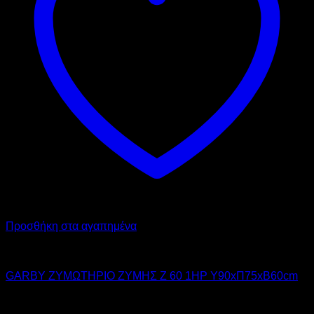
Προσθήκη στα αγαπημένα
GARBY
GARBY ΖΥΜΩΤΗΡΙΟ ΖΥΜΗΣ Z 60 1HP Υ90xΠ75xΒ60cm
2.350,00
€
χωρίς ΦΠΑ
1.765,00
€
χωρίς ΦΠΑ