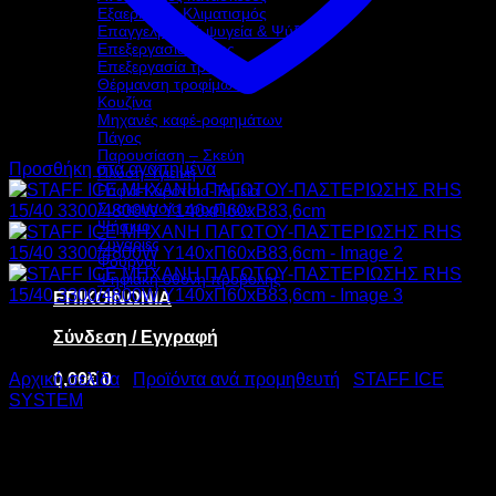
Εξαερισμός-Κλιματισμός
Επαγγελματικά ψυγεία & Ψύξη
Επεξεργασία Ζύμης
Επεξεργασία τροφίμων
Θέρμανση τροφίμων
Κουζίνα
Μηχανές καφέ-ροφημάτων
Πάγος
Παρουσίαση – Σκεύη
Προσθήκη στα αγαπημένα
Πλύση-Υγιεινή
Ράφια-Καρότσια-Ταμεία
Συσκευασία τροφίμων
Ψήσιμο
Ζυγαριές
Φούρνοι
Ψηφιακή οθόνη προβολής
ΕΠΙΚΟΙΝΩΝΙΑ
Σύνδεση / Εγγραφή
0,00
€
0
Αρχική σελίδα
/
Προϊόντα ανά προμηθευτή
/
STAFF ICE
SYSTEM
STAFF ICE ΜΗΧΑΝΗ